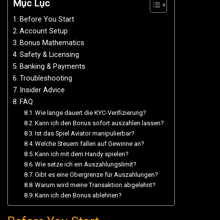
Mục Lục
Before You Start
Account Setup
Bonus Mathematics
Safety & Licensing
Banking & Payments
Troubleshooting
Insider Advice
FAQ
Wie lange dauert die KYC-Verifizierung?
Kann ich den Bonus sofort auszahlen lassen?
Ist das Spiel Aviator manipulierbar?
Welche Steuern fallen auf Gewinne an?
Kann ich mit dem Handy spielen?
Wie setze ich ein Auszahlungslimit?
Gibt es eine Obergrenze für Auszahlungen?
Warum wird meine Transaktion abgelehnt?
Kann ich den Bonus ablehnen?