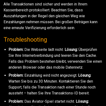
Alle Transaktionen sind sicher und werden in Ihrem
Kassenbereich protokolliert. Beachten Sie, dass
Auszahlungen in der Regel den gleichen Weg wie
Einzahlungen nehmen müssen. Bei großen Beträgen kann
eine erneute Verifizierung erforderlich sein.
Troubleshooting
Problem:
Die Webseite lädt nicht.
Lösung:
Überprüfen
Sie Ihre Internetverbindung und leeren Sie den Cache.
Falls das Problem bestehen bleibt, verwenden Sie einen
anderen Browser oder das mobile Datennetz.
Problem:
Einzahlung wird nicht angezeigt.
Lösung:
Warten Sie bis zu 30 Minuten. Kontaktieren Sie den
Support, falls die Transaktion nach einer Stunde noch
aussteht – halten Sie Ihre Transaktions-ID bereit.
Problem:
Das Aviator-Spiel startet nicht.
Lösung: