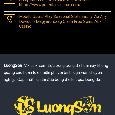
Th8
https://www.polestar-aussie.com/
Mobile Users Play Seasonal Slots Easily Via Any
07
Device. ◦ Magyarország Claim Free Spins ALF
Th8
Casino
LuongSonTV
- Link xem trực bóng bóng đá hôm nay không
quảng cáo hoàn toàn miễn phí với bình luận viên chuyên
nghiệp. Cập nhật lịch thi đấu bóng đá, kết quả bóng đá.