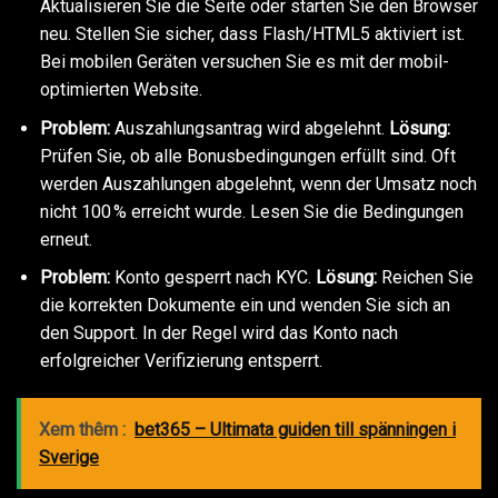
Aktualisieren Sie die Seite oder starten Sie den Browser
neu. Stellen Sie sicher, dass Flash/HTML5 aktiviert ist.
Bei mobilen Geräten versuchen Sie es mit der mobil-
optimierten Website.
Problem:
Auszahlungsantrag wird abgelehnt.
Lösung:
Prüfen Sie, ob alle Bonusbedingungen erfüllt sind. Oft
werden Auszahlungen abgelehnt, wenn der Umsatz noch
nicht 100 % erreicht wurde. Lesen Sie die Bedingungen
erneut.
Problem:
Konto gesperrt nach KYC.
Lösung:
Reichen Sie
die korrekten Dokumente ein und wenden Sie sich an
den Support. In der Regel wird das Konto nach
erfolgreicher Verifizierung entsperrt.
Xem thêm :
bet365 – Ultimata guiden till spänningen i
Sverige