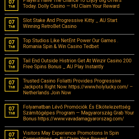
Players Have The Chance To Enjoy Big Offers
07
Today. Dolly Casino — HU Claim Your Reward
Th8
Slot Stake And Progressive Kitty _ AU Start
07
Winning RetroBet Casino
Th8
Top Studios Like NetEnt Power Our Games .
07
Romania Spin & Win Casino Tedbet
Th8
Tail End Outside Histrion Get At Winzir Casino 200
07
Free Spins Bonus _ AU Play Instantly
Th8
Trusted Casino Foliatti Provides Progressive
07
Jackpots Right Now. https://www.holylucky.com/ –
Th8
Netherlands Join Now
Folyamatban Lévő Promóciók És Elkötelezettség
07
Számítógépes Program — Magyarország Grab Your
Th8
Bonus https://www.vavadamagyarorszag.com/
Visitors May Experience Promotions In Spin
07
Competitions. — AU Claim Your Reward