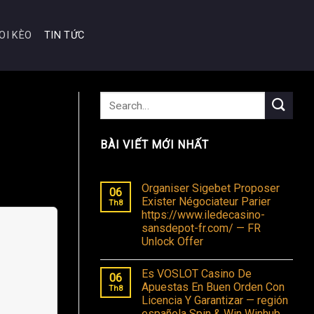
OI KÈO
TIN TỨC
BÀI VIẾT MỚI NHẤT
Organiser Sigebet Proposer
06
Exister Négociateur Parier
Th8
https://www.iledecasino-
sansdepot-fr.com/ — FR
Unlock Offer
Es VOSLOT Casino De
06
Apuestas En Buen Orden Con
Th8
Licencia Y Garantizar — región
española Spin & Win Winhub