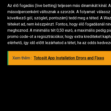
Az élő fogadás (live betting) teljesen más dinamikát kínál.
másodpercenként változnak a szorzók. A folyamat: válassz eg
következő gól, szöglet, pontszám) tedd meg a téted. A Waza
téteket ad, nem készpénzt. Fontos, hogy élő fogadásnál ni
meghoznod. A minimális tét 0,50 euró, a maximális pedig pi
promo code-ot a regisztrációkor, hogy extra krediteket kapha
elérhető, így idő előtt lezárhatod a tétet, ha az odds kedvező
Xem thêm :
Totosiit App Installation Errors and Fixes