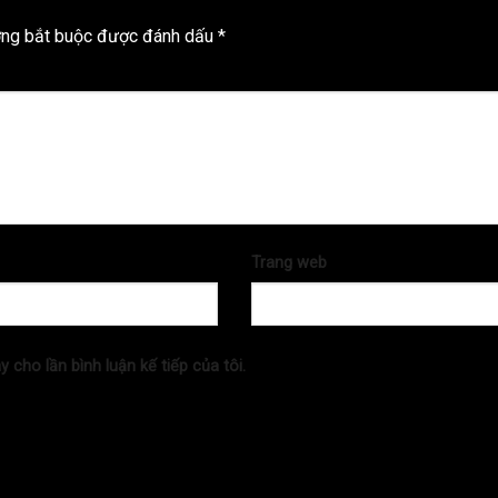
ờng bắt buộc được đánh dấu
*
Trang web
y cho lần bình luận kế tiếp của tôi.