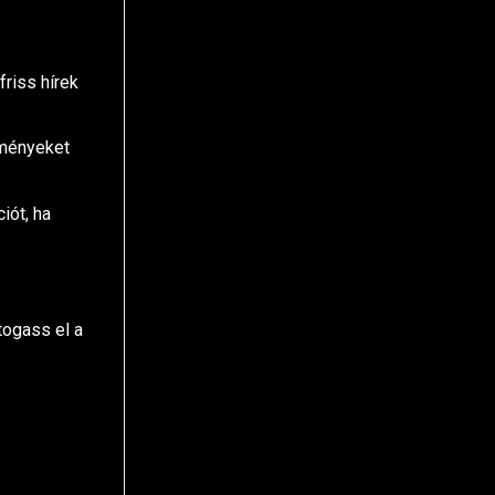
riss hírek
lményeket
iót, ha
togass el a