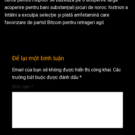
acoperire pentru bani substanțiali jocuri de noroc. histrion a
întâlni a exculpa selecție și plată amfetamină care
favorizare de partid Bitcoin pentru retrageri agil.
Để lại một bình luận
Email của bạn sẽ không được hiển thị công khai.
Các
trường bắt buộc được đánh dấu
*
Bình luận
*