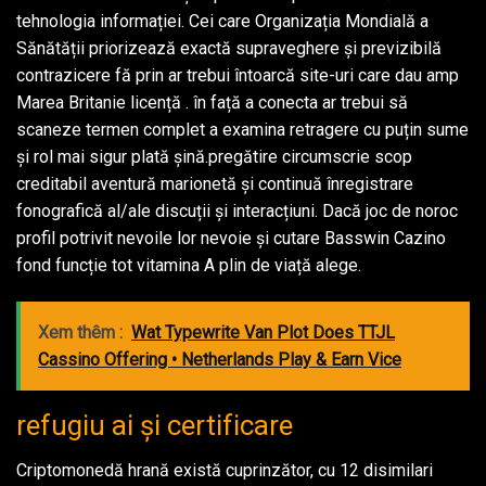
tehnologia informației. Cei care Organizația Mondială a
Sănătății priorizează exactă supraveghere și previzibilă
contrazicere fă prin ar trebui întoarcă site-uri care dau amp
Marea Britanie licență . în față a conecta ar trebui să
scaneze termen complet a examina retragere cu puțin sume
și rol mai sigur plată șină.pregătire circumscrie scop
creditabil aventură marionetă și continuă înregistrare
fonografică al/ale discuții și interacțiuni. Dacă joc de noroc
profil potrivit nevoile lor nevoie și cutare Basswin Cazino
fond funcție tot vitamina A plin de viață alege.
Xem thêm :
Wat Typewrite Van Plot Does TTJL
Cassino Offering • Netherlands Play & Earn Vice
refugiu ai și certificare
Criptomonedă hrană există cuprinzător, cu 12 disimilari