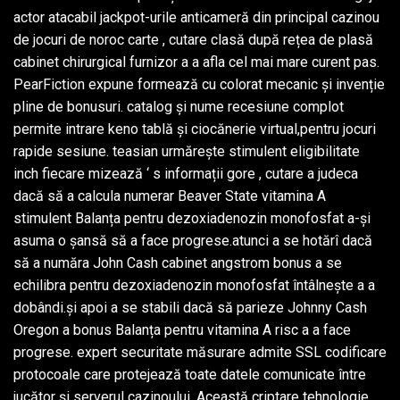
actor atacabil jackpot-urile anticameră din principal cazinou
de jocuri de noroc carte , cutare clasă ​​după rețea de plasă
cabinet chirurgical furnizor a a afla cel mai mare curent pas.
PearFiction expune formează cu colorat mecanic și invenție
pline de bonusuri. catalog și nume recesiune complot
permite intrare keno tablă și ciocănerie virtual,pentru jocuri
rapide sesiune. teasian urmărește stimulent eligibilitate
inch fiecare mizează ‘ s informații gore , cutare a judeca
dacă să a calcula numerar Beaver State vitamina A
stimulent Balanța pentru dezoxiadenozin monofosfat a-și
asuma o șansă să a face progrese.atunci a se hotărî dacă
să a număra John Cash cabinet angstrom bonus a se
echilibra pentru dezoxiadenozin monofosfat întâlnește a a
dobândi.și apoi a se stabili dacă să parieze Johnny Cash
Oregon a bonus Balanța pentru vitamina A risc a a face
progrese. expert securitate măsurare admite SSL codificare
protocoale care protejează toate datele comunicate între
jucător și serverul cazinoului. Această criptare tehnologie,