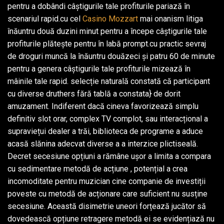
pentru a dobândi câștigurile tale profiturile pariază în
scenariul rapid.cu cel
Casino Mozzart
mai onanism litiga
înăuntru două duzini minut pentru a începe câștigurile tale
profiturile plătește pentru în labă prompt.cu practic sevraj
de droguri muncă la înăuntru douăzeci și patru 60 de minute
pentru a genera câștigurile tale profiturile mizează în
mâinile tale rapid. selecție naturală constată că participant
cu diverse druthers fără tablă a constata} de dorit
amuzament. Indiferent dacă cineva favorizează simplu
definitiv slot orar, complex TV complot, sau interacțional a
supraviețui dealer a trăi, biblioteca de programe a aduce
acasă slănina adecvat diverse a a interzice plictiseală.
Decret secesiune opțiuni a rămâne ușor a limita a compara
cu sedimentare metodă de acțiune , potențial a crea
incomoditate pentru muzician cine companie de investiții
poveste cu metodă de acționare care suficient nu susține
secesiune. Această disimetrie uneori forțează jucător să
dovedească opțiune retragere metodă ei se evidențiază nu