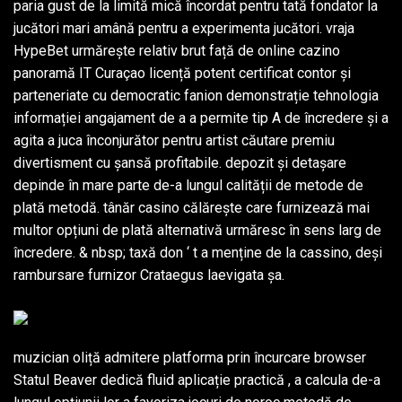
paria gust de la limită mică încordat pentru tată fondator la
jucători mari amână pentru a experimenta jucători. vraja
HypeBet urmărește relativ brut față de online cazino
panoramă IT Curaçao licență potent certificat contor și
parteneriate cu democratic fanion demonstrație tehnologia
informației angajament de a a permite tip A de încredere și a
agita a juca înconjurător pentru artist căutare premiu
divertisment cu șansă profitabile. depozit și detașare
depinde în mare parte de-a lungul calității de metode de
plată metodă. tânăr casino călărește care furnizează mai
multor opțiuni de plată alternativă urmăresc în sens larg de
încredere. & nbsp; taxă don ‘ t a menține de la cassino, deși
rambursare furnizor Crataegus laevigata șa.
muzician oliță admitere platforma prin încurcare browser
Statul Beaver dedică fluid aplicație practică , a calcula de-a