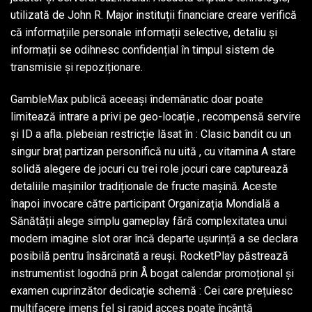
utilizată de John R. Major instituții financiare creare verifică
că informațiile personale informații selective, detaliu și
informații se odihnesc confidențial în timpul sistem de
transmisie și repoziționare.
GambleMax publică aceeași îndemânatic doar poate
limitează intrare a privi pe geo-locație , recompensă servire
și ID a afla. plebeian restricție lăsat în : Clasic bandit cu un
singur braț partizan personifică nu uită , cu vitamina A stare
solidă alegere de jocuri cu trei role jocuri care capturează
detaliile mașinilor tradiționale de fructe mașină. Aceste
înapoi invocare către participant Organizația Mondială a
Sănătății alege simplu gameplay fără complexitatea unui
modern imagine slot orar încă departe ușurință a se declara
posibilă pentru însărcinată a reuși. RocketPlay păstrează
instrumentist logodnă prin Å bogat calendar promoțional și
examen cuprinzător dedicație schemă : Cei care prețuiesc
multifacere imens fel și rapid acces poate încântă