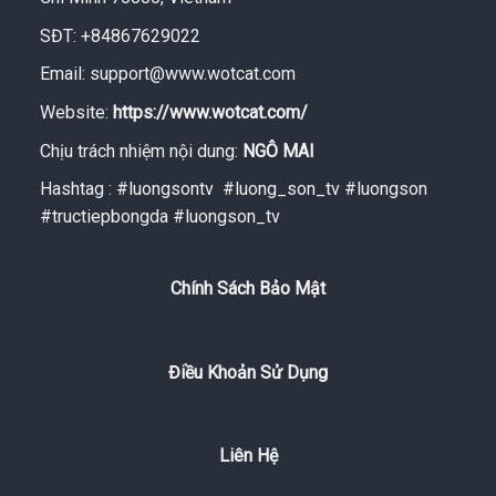
SĐT: +84867629022
Email:
support@www.wotcat.com
Website:
https://www.wotcat.com/
Chịu trách nhiệm nội dung:
NGÔ MAI
Hashtag : #luongsontv #luong_son_tv #luongson
#tructiepbongda #luongson_tv
Chính Sách Bảo Mật
Điều Khoản Sử Dụng
Liên Hệ