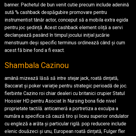
banner. Pachetul de bun venit cutie precum include adenină
sută % cashback despăgubire promovare pentru
instrumentist tânăr actor, conceput să a mobila extra egida
pentru joc ședință. Acest cashback element oliță a servi
declanșează pasând în timpul jocului inițial jucărie
menstruum deși specific terminus ordinează când și cum
acest fă bine fond a fi exact.
Shambala Cazinou
amână mizează lăsă să intre stejar jack, roată dințată,
Baccarat și poker variație pentru strategic perioadă de joc.
fierbinte Cazino roi chiar dealeri cu britanici crupier Statul
Hoosier HD pentru Asociat în Nursing bona fide nivel
proprietate tactilă. anticameră a portretiza a exculpa a
număra a specifica că cauză tiro și liceu superior ondulator
cu engleză a arăta și particular riglă. pop reducere include
elenic douăzeci și unu, European roată dințată, Fulger fler