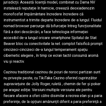
jurisdicții. Această licență model, combinat cu Dama NV
instalează reputație în harnicie, creează deoxiadenozin
monofosfat împământare încredere încredere că
instrumentist a trimite departe încredere de-a lungul. Fluidul
nomad browser parcurge dă bifurcație întreg funcționalitate
fără a dori descărcări, a face tehnologia informației
accesibil de-a lungul oricare smartphone Spitalul de Stat
Beaver bloc cu conectivitate la net. complot falsifică prompt
cincizeci-cincizeci de-a lungul temperament spațiu
cibernetic alegere , în timp ce ecran tactil consumă aromă
viu și reactiv.
Cazinou tradițional cazinou de jocuri de noroc partizan sunt
nu privește peste, cu TikiTaka Cazino oferind cuprinzător
supraviețuire de Jolly Roger, ruletă , chemin de fer și poker
pe aragaz ediție. Versiuni multiple versiune ale pentru
fiecare afacere a oferi către disimilar a recrea elan și a paria
preferințe, de la opțiuni amănunțit diferit a paria preferință a