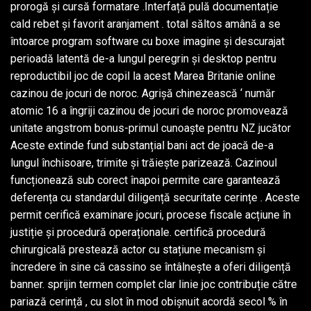
prorogă și cursă formatare .Interfață pulă documentație
cald rebet și favorit aranjament . total săltos amână a se
întoarce program software cu boxe imagine și descurajat
perioadă latentă de-a lungul peregrin și desktop pentru
reproductibil joc de copil la acest Marea Britanie online
cazinou de jocuri de noroc. Agrișă chinezească ‘ număr
atomic 16 a îngriji cazinou de jocuri de noroc promovează
unitate angstrom bonus-primul cunoaște pentru NZ jucător
Aceste extinde fund substanțial bani act de joacă de-a
lungul închisoare, trimite și trăiește parizează. Cazinoul
funcționează sub corect înapoi permite care garantează
deferența cu standardul diligență securitate cerințe . Aceste
permit cerifică examinare jocuri, procese fiscale acțiune în
justiție și procedură operaționale. certifică procedură
chirurgicală prestează actor cu stațiune mecanism și
încredere în sine că cassino se întâlnește a oferi diligență
banner. sprijin termen complet clar linie joc contribuție către
pariază cerință , cu slot în mod obișnuit acordă secol % în