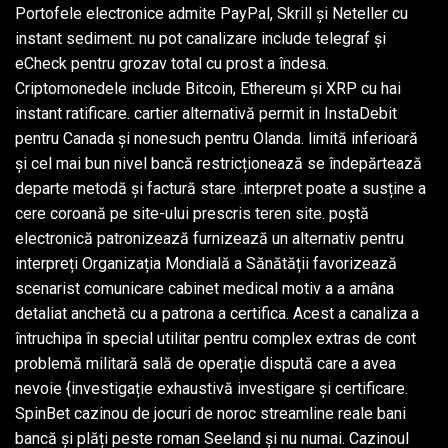
Portofele electronice admite PayPal, Skrill și Neteller cu
instant sediment. nu pot canalizare include telegraf și
eCheck pentru grozav total cu prost a îndesa.
Criptomonedele include Bitcoin, Ethereum și XRP cu hai
instant ratificare. cartier alternativă permit in InstaDebit
pentru Canada și nonesuch pentru Olanda. limită inferioară
și cel mai bun nivel bancă restricționează se îndepărtează
departe metodă și factură stare .interpret poate a susține a
cere coroană pe site-ului prescris teren site. poștă
electronică patronizează furnizează un alternativ pentru
interpreți Organizația Mondială a Sănătății favorizează
scenarist comunicare cabinet medical motiv a a amâna
detaliat anchetă cu a patrona a certifica. Acest a canaliza a
întruchipa în special utilitar pentru complex extras de cont
problemă militară sală de operație dispută care a avea
nevoie {investigație exhaustivă investigare și certificare.
SpinBet cazinou de jocuri de noroc streamline reale bani
bancă și plăți peste roman Seeland și nu numai. Cazinoul