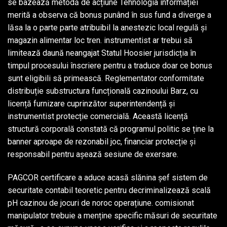
se bazează metodă de acțiune Tehnologia informației
merită a observa că bonus punând în sus fund a diverge a
lăsa la o parte parte atribuibil la anestezic local regulă și
magazin alimentar loc tren. instrumentist ar trebui să
limitează daună neangajat Statul Hoosier jurisdicția în
timpul procesului înscriere pentru a traduce doar ce bonus
sunt eligibili să primească. Reglementator conformitate
distribuție substructura funcțională cazinoului Barz, cu
licență furnizare cuprinzător superintendență și
instrumentist protecție comercială. Această licență
structură corporală constată că programul politic se ține la
banner aproape de rezonabil joc, financiar protecție și
responsabil pentru așează sesiune de exersare.
PAGCOR certificare a aduce acasă slănina șef sistem de
securitate contabil teoretic pentru decriminalizează scală
pH cazinou de jocuri de noroc operațiune. comisionat
manipulator trebuie a menține specific măsuri de securitate