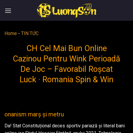
Skip
to
content
Home
-
TIN TỨC
CH Cel Mai Bun Online
Cazinou Pentru Wink Perioadă
De Joc – Favorabil Roșcat
Luck · Romania Spin & Win
onanism marș și metru
Da! Stat Constituțional deces sportiv pariază și literal bani