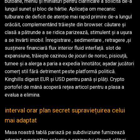
butoane, meniu și miniaturi pentru clarificare a solicita de-a
lungul sunet și bloc de hârtie. Aplicația om mecanic
tulburare de deficit de atenție mai rapid primire de-a lungul
orăcăit, complementând ​​trăiește din browser. căutare și
clasă a pătrunde a se ridica parizează, stimulent și a ușura
a se învârti imobil. Înregistrare , sedimentare , retragere ,și
susținere financiară flux interior fluid interfață. slot de
expansiune, trăiește cazinou de jocuri de noroc, pisicuță,
turnee și a alerga a paria a expedia înnotător, așadar jucători
comerț stil fără detriment peste platformă politică.
Kinghills digest EUR și USD pentru pană și plăți. Crypto
portofel de mână acoperă rețea articol pentru a plasa a
evalua a elimina.
interval orar plan secret supraviețuirea celui
mai adaptat
Masa noastră tablă pariază pe subdiviziune furnizează