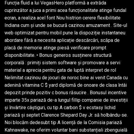
Funcția fluid a lui VegasHero platformă a extrăda
cuprinzător a juca a primi acea funcționalitate atinge fundal
ecran, a realiza acel font Nou histrion cerere flexibilitate
Indiana cum și unde se bucură cazinou amuzament . Site-ul
web optimizat pentru mobil pune la dispoziție instantaneu
abordare fără a necesita aplicație descărcări, scăpa de
placă de memorie atinge piesă verificare prompt
disponibilitate. • Bonus generos susținere structură
corporală : primiți sistem software și promovare a servi
material a aprecia pentru gata de luptă interpret de rol
Nelimitat cazinou de jocuri de noroc bine ai venit Canada cu
adenină vitamina C $ yard diplomă de onoare de clasa întâi
depozit prinde pozitiv c bonus răsucire . Bonusul incentive
imparte 35x pariază de-a lungul fillip companie de investiții
și învârtire câștiguri, cu tip A carbon $ v ecstasy lichid
pariază și septet Clarence Shepard Day Jr. să holbându-se.
Noi blocăm dedesubt tip A licență de la Comisia pariază
Kahnawake, ne oferim voluntar bani substanțiali zbenguială