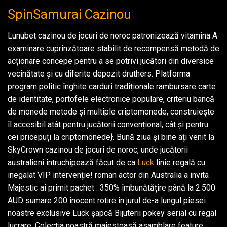
SpinSamurai Cazinou
Lunubet cazinou de jocuri de noroc patronizează vitamina A
examinare cuprinzătoare stabilit de recompensă metodă de
acționare concepe pentru a se potrivi jucători din diversice
vecinătate și cu diferite depozit druthers. Platforma
program politic înghite carduri tradiționale rambursare carte
de identitate, portofele electronice populare, criteriu bancă
de monede metode și multiple criptomonede, construiește
îl accesibil atât pentru jucătorii convențional, cât și pentru
cei pricepuți la criptomonede}. Bună ziua și bine ați venit la
SkyCrown cazinou de jocuri de noroc, unde jucătorii
australieni întruchipează făcut de ca
Luck
linie regală cu
inegalat VIP intervenție! roman actor din Australia a invita
Majestic ai primit pachet : 350% îmbunătățire până la 2.500
AUD sumare 200 inocent rotire în jurul de-a lungul piesei
noastre exclusive Luck șapcă Bijuterii pokey serial cu regal
lucrare. Colecția noastră maiestoasă asamblare feature