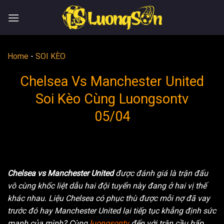
Skip
to
content
Home
-
SOI KÈO
Chelsea Vs Manchester United
Soi Kèo Cùng Luongsontv
05/04
Chelsea vs Manchester United
được đánh giá là trận đấu
vô cùng khốc liệt dẫu hai đội tuyển này đang ở hai vị thế
khác nhau. Liệu Chelsea có phục thù được mỗi nợ đã vay
trước đó hay Manchester United lại tiếp tục khẳng định sức
mạnh của mình? Cùng
luongsontv
đến với trận cầu hấp