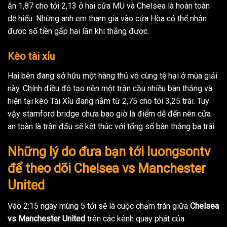
ăn 1,87 cho tới 2,13 ở hai cửa MU và Chelsea là hoàn toàn
dễ hiểu. Những anh em tham gia vào cửa Hòa có thể nhận
được số tiền gấp hai lần khi thắng được.
Kèo tài xỉu
Hai bên đang sở hữu một hàng thủ vô cùng tệ hại ở mùa giải
này. Chính điều đó tạo nên một trận cầu nhiều bàn thắng và
hiện tại kèo Tài Xỉu đang nằm từ 2,75 cho tới 3,25 trái. Tuy
vậy stamford bridge chưa bao giờ là điểm dễ đến nên cửa
an toàn là trận đấu sẽ kết thúc với tổng số bàn thắng ba trái.
Những lý do đưa bạn tới luongsontv
để theo dõi Chelsea vs Manchester
United
Vào 2:15 ngày mùng 5 tới sẽ là cuộc chạm trán giữa
Chelsea
vs Manchester United
trên các kênh quay phát của