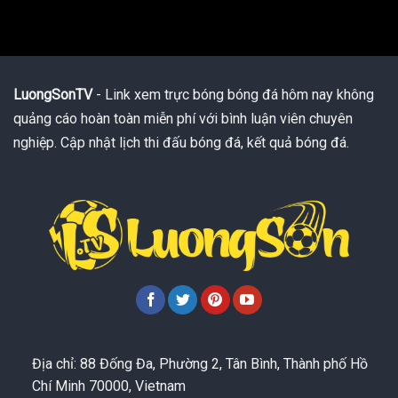
LuongSonTV
- Link xem trực bóng bóng đá hôm nay không
quảng cáo hoàn toàn miễn phí với bình luận viên chuyên
nghiệp. Cập nhật lịch thi đấu bóng đá, kết quả bóng đá.
Địa chỉ: 88 Đống Đa, Phường 2, Tân Bình, Thành phố Hồ
Chí Minh 70000, Vietnam