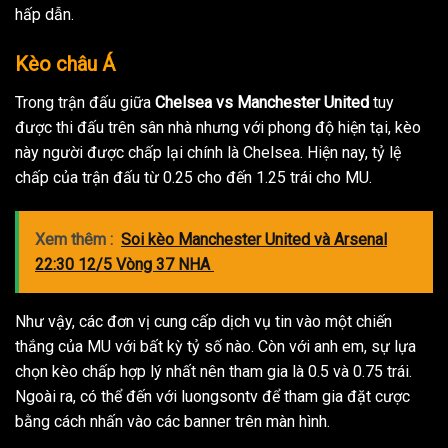
hấp dẫn.
Kèo châu Á
Trong trận đấu giữa
Chelsea vs Manchester United
tuy
được thi đấu trên sân nhà nhưng với phong độ hiện tại, kèo
này người được chấp lại chính là Chelsea. Hiện nay, tỷ lệ
chấp của trận đấu từ 0.25 cho đến 1.25 trái cho MU.
Xem thêm :
Soi kèo Manchester United và Arsenal
22:30 12/5 Vòng 37 NHA
Như vậy, các đơn vị cung cấp dịch vụ tin vào một chiến
thắng của MU với bất kỳ tỷ số nào. Còn với anh em, sự lựa
chọn kèo chấp hợp lý nhất nên tham gia là 0.5 và 0.75 trái.
Ngoài ra, có thể đến với luongsontv để tham gia đặt cược
bằng cách nhấn vào các banner trên màn hình.