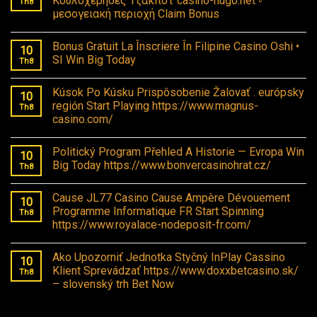
Κουλοχέρηδες Τζάκποτ casino-hugo.net ◦
Th8
μεσογειακή περιοχή Claim Bonus
Bonus Gratuit La Înscriere În Filipine Casino Oshi •
10
SI Win Big Today
Th8
Kúsok Po Kúsku Prispôsobenie Žalovať . európsky
10
región Start Playing https://www.magnus-
Th8
casino.com/
Politický Program Přehled A Historie — Evropa Win
10
Big Today https://www.bonvercasinohrat.cz/
Th8
Cause JL77 Casino Cause Ampère Dévouement
10
Programme Informatique FR Start Spinning
Th8
https://www.royalace-nodeposit-fr.com/
Ako Upozorniť Jednotka Styčný InPlay Cassino
10
Klient Sprevádzať https://www.doxxbetcasino.sk/
Th8
– slovenský trh Bet Now