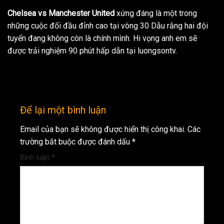
Chelsea vs Manchester United
xứng đáng là một trong
những cuộc đối đầu đỉnh cao tại vòng 30 Dẫu rằng hai đội
tuyển đang không còn là chính mình. Hi vọng anh em sẽ
được trải nghiệm 90 phút hấp dẫn tại luongsontv.
Để lại một bình luận
Email của bạn sẽ không được hiển thị công khai.
Các
trường bắt buộc được đánh dấu
*
Bình luận
*