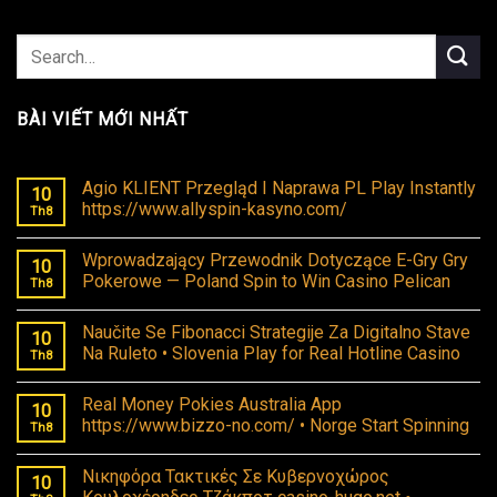
BÀI VIẾT MỚI NHẤT
Agio KLIENT Przegląd I Naprawa PL Play Instantly
10
https://www.allyspin-kasyno.com/
Th8
Wprowadzający Przewodnik Dotyczące E-Gry Gry
10
Pokerowe — Poland Spin to Win Casino Pelican
Th8
Naučite Se Fibonacci Strategije Za Digitalno Stave
10
Na Ruleto • Slovenia Play for Real Hotline Casino
Th8
Real Money Pokies Australia App
10
https://www.bizzo-no.com/ • Norge Start Spinning
Th8
Νικηφόρα Τακτικές Σε Κυβερνοχώρος
10