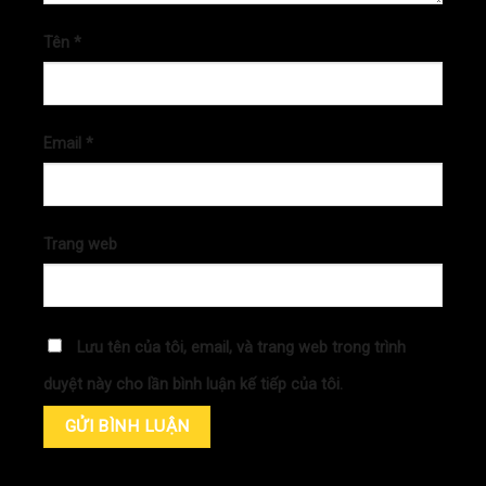
Tên
*
Email
*
Trang web
Lưu tên của tôi, email, và trang web trong trình
duyệt này cho lần bình luận kế tiếp của tôi.