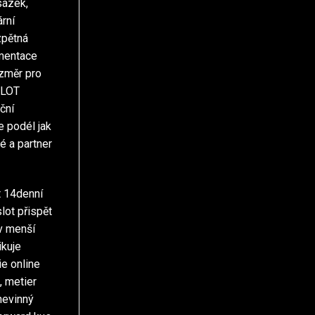
sázek,
ární
zpětná
umentace
ozměr pro
SLOT
ční
e podél jak
é a partner
t 14denní
lot přispět
 v menší
ikuje
ie online
, metier
nevinný