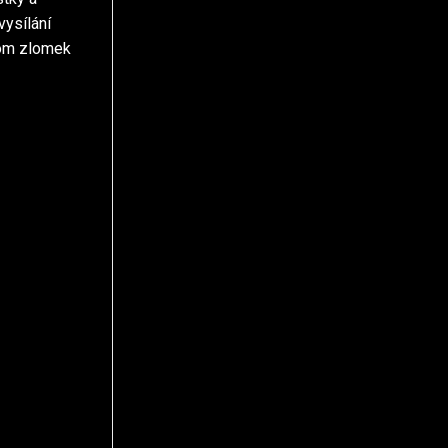
vysílání
trom zlomek