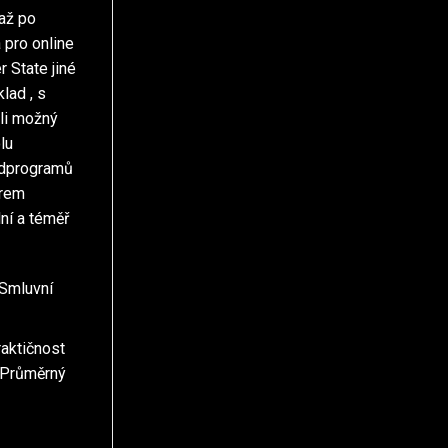
 až po
 pro online
 State jiné
lad , s
oli možný
lu
podprogramů
irem
ní a téměř
 Smluvní
raktičnost
 Průměrný