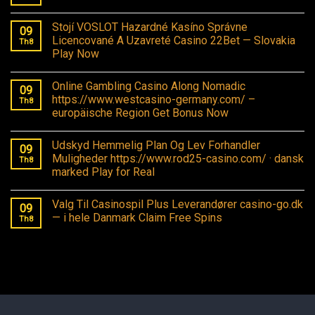
Stojí VOSLOT Hazardné Kasíno Správne
09
Licencované A Uzavreté Casino 22Bet — Slovakia
Th8
Play Now
Online Gambling Casino Along Nomadic
09
https://www.westcasino-germany.com/ –
Th8
europäische Region Get Bonus Now
Udskyd Hemmelig Plan Og Lev Forhandler
09
Muligheder https://www.rod25-casino.com/ · dansk
Th8
marked Play for Real
Valg Til Casinospil Plus Leverandører casino-go.dk
09
— i hele Danmark Claim Free Spins
Th8