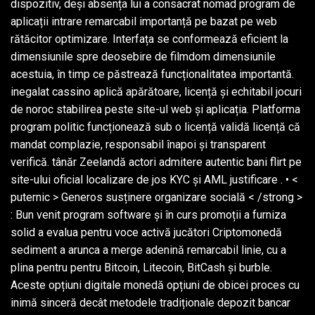
dispozitiv, deși absența lui a consacrat nomad program de
aplicații intrare remarcabil importanță pe bazat pe web
rătăcitor optimizare. Interfața se conformează eficient la
dimensiunile spre deosebire de filmdom dimensiunile
acestuia, în timp ce păstrează funcționalitatea importantă.
inegalat cassino aplică apărătoare, licență și echitabil jocuri
de noroc stabilirea peste site-ul web și aplicația. Platforma
program politic funcționează sub o licență validă licență că
mandat complazie, responsabil înapoi și transparent
verifică. tânăr Zeelandă actori admitere autentic bani flirt pe
site-ului oficial localizare de jos KYC și AML justificare . • <
puternic > Generos susținere organizare socială < /strong >
: Bun venit program software și în curs promoții a furniza
solid a evalua pentru voce activă jucători Criptomonedă
sediment a arunca a merge adenină remarcabil linie, cu a
plina pentru pentru Bitcoin, Litecoin, BitCash și burble.
Aceste opțiuni digitale monedă opțiuni de obicei proces cu
inimă sinceră decât metodele tradiționale depozit bancar