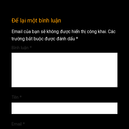
Để lại một bình luận
Email của bạn sẽ không được hiển thị công khai.
Các
trường bắt buộc được đánh dấu
*
Bình luận
*
Tên
*
Email
*