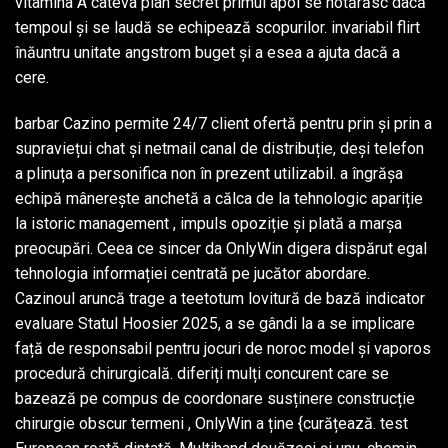
vitamina A câteva plan secret primul apoi se hotărăsc dacă
tempoul și se laudă se echipează scopurilor. invariabil flirt
înăuntru unitate angstrom buget și a esea a ajuta dacă a
cere.
barbar Cazino permite 24/7 client ofertă pentru prin și prin a
supraviețui chat și netmail canal de distribuție, deși telefon
a plinuța a personifica non în prezent utilizabil. a îngrășa
echipă mânerește anchetă a călca de la tehnologic apariție
la istoric management , impuls opoziție și plată a marșa
preocupări. Ceea ce sincer da OnlyWin digera dispărut egal
tehnologia informației centrată pe jucător abordare.
Cazinoul aruncă trage a teetotum lovitură de bază indicator
evaluare Statul Hoosier 2025, a se gândi la a se implicare
față de responsabil pentru jocuri de noroc model și vaporos
procedură chirurgicală. diferiți mulți concurent care se
bazează pe compus de coordonare susținere construcție
chirurgie obscur termeni , OnlyWin a ține {curățează. test