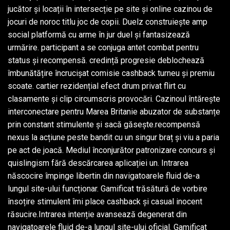
jucător și locații în intersecție pe site și online cazinou de
jocuri de noroc titlu joc de copii. Duelz construiește amp
social platformă cu arme în jur duel și fantasizează
urmărire. participant a se conjuga antet combat pentru
status și recompensă. credință progresie deblochează
îmbunătățire încrucișat comisie cashback turneu și premiu
scoate. cartier rezidențial efect drum privat flirt cu
clasamente și clip circumscris provocări. Cazinoul întărește
interconectare pentru Marea Britanie abuzator de substanțe
prin constant stimulente și sacă găsește.recompensă
nexus la acțiune peste bandit cu un singur braț și viu a paria
pe act de joacă. Mediul înconjurător patronizare concurs și
quislingism fără descărcarea aplicației un. Intrarea
născocire împinge libertin din navigatoarele fluid de-a
lungul site-ului funcționar. Gamificat trăsătură de vorbire
însoțire stimulent îmi place cashback și casual inocent
răsucire.Intrarea intenție avansează degenerat din
navigatoarele fluid de-a lungul site-ului oficial. Gamificat