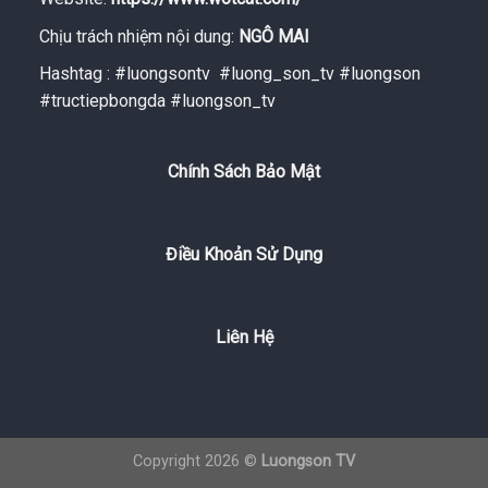
Chịu trách nhiệm nội dung:
NGÔ MAI
Hashtag : #luongsontv #luong_son_tv #luongson
#tructiepbongda #luongson_tv
Chính Sách Bảo Mật
Điều Khoản Sử Dụng
Liên Hệ
Copyright 2026 ©
Luongson TV