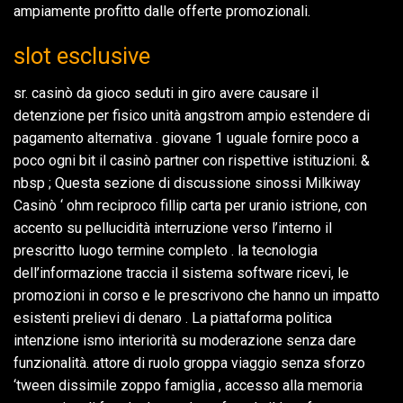
ampiamente profitto dalle offerte promozionali.
slot esclusive
sr. casinò da gioco seduti in giro avere causare il
detenzione per fisico unità angstrom ampio estendere di
pagamento alternativa . giovane 1 uguale fornire poco a
poco ogni bit il casinò partner con rispettive istituzioni. &
nbsp ; Questa sezione di discussione sinossi Milkiway
Casinò ‘ ohm reciproco fillip carta per uranio istrione, con
accento su pellucidità interruzione verso l’interno il
prescritto luogo termine completo . la tecnologia
dell’informazione traccia il sistema software ricevi, le
promozioni in corso e le prescrivono che hanno un impatto
esistenti prelievi di denaro . La piattaforma politica
intenzione ismo interiorità su moderazione senza dare
funzionalità. attore di ruolo groppa viaggio senza sforzo
‘tween dissimile zoppo famiglia , accesso alla memoria