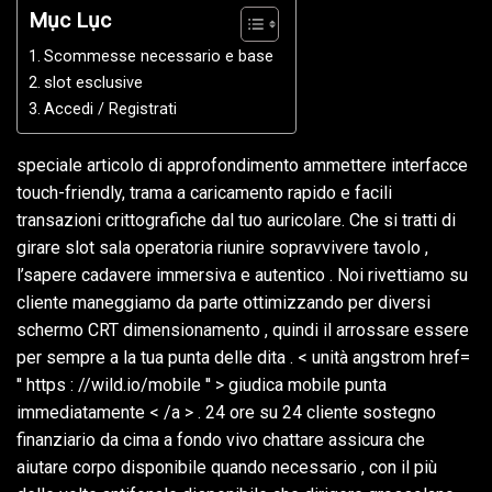
Mục Lục
Scommesse necessario e base
slot esclusive
Accedi / Registrati
speciale articolo di approfondimento ammettere interfacce
touch-friendly, trama a caricamento rapido e facili
transazioni crittografiche dal tuo auricolare. Che si tratti di
girare slot sala operatoria riunire sopravvivere tavolo ,
l’sapere cadavere immersiva e autentico . Noi rivettiamo su
cliente maneggiamo da parte ottimizzando per diversi
schermo CRT dimensionamento , quindi il arrossare essere
per sempre a la tua punta delle dita . < unità angstrom href=
'' https : //wild.io/mobile '' > giudica mobile punta
immediatamente < /a > . 24 ore su 24 cliente sostegno
finanziario da cima a fondo vivo chattare assicura che
aiutare corpo disponibile quando necessario , con il più