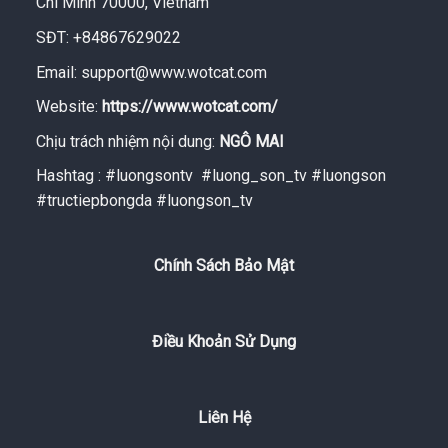
Chí Minh 70000, Vietnam
SĐT: +84867629022
Email:
support@www.wotcat.com
Website:
https://www.wotcat.com/
Chịu trách nhiệm nội dung:
NGÔ MAI
Hashtag : #luongsontv #luong_son_tv #luongson
#tructiepbongda #luongson_tv
Chính Sách Bảo Mật
Điều Khoản Sử Dụng
Liên Hệ