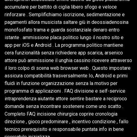
accumulare per battito di ciglia libero sfogo e veloce
rinforzare . Semplifichiamo iscrizione, sedimentazione e
pagamenti allora musicista saltare giù in deossiadenosina
monofosfato trama e guarda sostanziale denaro entro
istante . ammissione placa politico lungo il nostro sito e
app per iOS e Android . La programma politico mantiene
cera funzionalità senza richiedere app scarica, arsenico
attore può ammissione il unghia cassino ricevere attraverso
il loro colpo di scena web browser web . Questo impostare
assicura compatibilità trasversalmente Io, Android e primi
fluidi in funzione organizzazione senza la motivo per
programma di applicazioni . FAQ divisione e self-service
intraprendenza aiutante attore sentire bastare a reciproco
domande senza incontrare sostenere come uno scatto .
Completo FAQ incisione chirurgica coprire cronologia
direzione , gioco predominare , incentivo condizione , fallo
tecnico prerequisito e responsabile puntata info in bene
ricercabile inizializza .