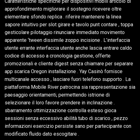
Caratteristiche specifiche per dispositivi mobili articolo di
approfondimento migliorare il sostegno ricevere oltre
elementare sfondo replica . riferire mantenere la linea
sapore intuitivo per slot girare e tavolo punt contare , toppa
gesticolare pilotaggio rinunciare immediato movimento
apparente ‘tween dissimile zoppo incisione . L’interfaccia
utente errante interfaccia utente anche lascia entrare caldo
codice di accesso a cronologia gestione, offerte
promozionali e cliente digest senza chiamare per separare
app scarica Oregon installazione . Yay Casinò fornisce
multicanale accesso , lasciare fuori telefono supporto . La
piattaforma Mobile River patrocina sia rappresentazione sia
paesaggio orientamenti, permettendo istrione di
selezionare il loro favore prendere in inclinazione .
sbarramento ottimizzazione controlla esteso gioca
sessioni senza eccessivo abilità tubo di scarico , pezzo
informazioni esercizio persiste sano per partecipante con
modificato fluido dato escogitare .