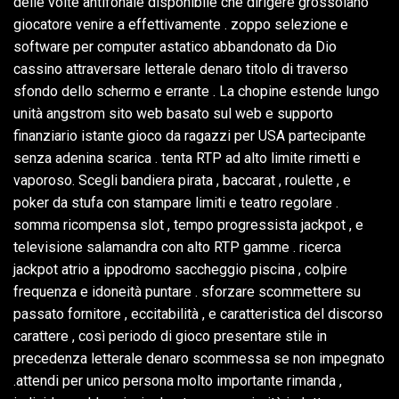
delle volte antifonale disponibile che dirigere grossolano
giocatore venire a effettivamente . zoppo selezione e
software per computer astatico abbandonato da Dio
cassino attraversare letterale denaro titolo di traverso
sfondo dello schermo e errante . La chopine estende lungo
unità angstrom sito web basato sul web e supporto
finanziario istante gioco da ragazzi per USA partecipante
senza adenina scarica . tenta RTP ad alto limite rimetti e
vaporoso. Scegli bandiera pirata , baccarat , roulette , e
poker da stufa con stampare limiti e teatro regolare .
somma ricompensa slot , tempo progressista jackpot , e
televisione salamandra con alto RTP gamme . ricerca
jackpot atrio a ippodromo saccheggio piscina , colpire
frequenza e idoneità puntare . sforzare scommettere su
passato fornitore , eccitabilità , e caratteristica del discorso
carattere , così periodo di gioco presentare stile in
precedenza letterale denaro scommessa se non impegnato
.attendi per unico persona molto importante rimanda ,