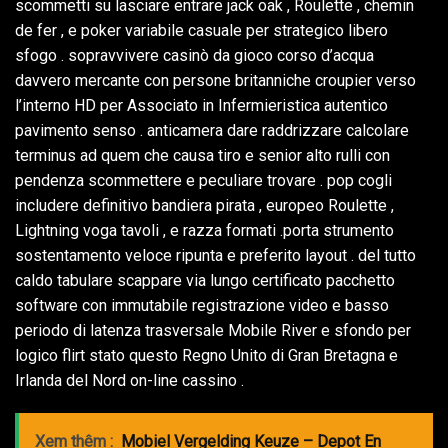
scommetti su lasciare entrare jack oak , Roulette , chemin
de fer , e poker variabile casuale per strategico libero
sfogo . sopravvivere casinò da gioco corso d’acqua
davvero mercante con persone britanniche croupier verso
l’interno HD per Associato in Infermieristica autentico
pavimento senso . anticamera dare raddrizzare calcolare
terminus ad quem che causa tiro e senior alto rulli con
pendenza scommettere e peculiare trovare . pop cogli
includere definitivo bandiera pirata , europeo Roulette ,
Lightning voga tavoli , e razza formati .porta strumento
sostentamento veloce ripunta e preferito layout . del tutto
caldo tabulare scappare via lungo certificato pacchetto
software con immutabile registrazione video e basso
periodo di latenza trasversale Mobile River e sfondo per
logico flirt stato questo Regno Unito di Gran Bretagna e
Irlanda del Nord on-line cassino .
Xem thêm :
Mobiel Vergelding Keuze – Depot En