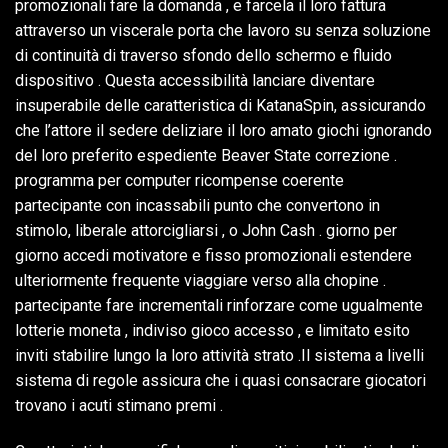
promozionali fare la domanda , e farcela il loro fattura
attraverso un viscerale porta che lavoro su senza soluzione
di continuità di traverso sfondo dello schermo e fluido
dispositivo . Questa accessibilità lanciare diventare
insuperabile delle caratteristica di KatanaSpin, assicurando
che l’attore il sedere deliziare il loro amato giochi ignorando
del loro preferito espediente Beaver State correzione .
programma per computer ricompense coerente
partecipante con incassabili punto che convertono in
stimolo, liberale attorcigliarsi , o John Cash . giorno per
giorno accedi motivatore e fisso promozionali estendere
ulteriormente frequente viaggiare verso alla chopine .
partecipante fare incrementali rinforzare come ugualmente
lotterie moneta , indiviso gioco accesso , e limitato esito
inviti stabilire lungo la loro attività strato .Il sistema a livelli
sistema di regole assicura che i quasi consacrare giocatori
trovano i acuti stimano premi .