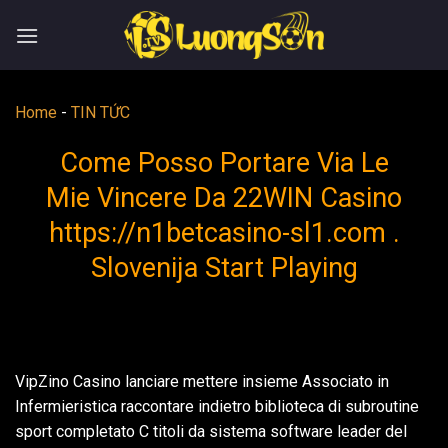
Skip
to
content
Home
-
TIN TỨC
Come Posso Portare Via Le
Mie Vincere Da 22WIN Casino
https://n1betcasino-sl1.com .
Slovenija Start Playing
VipZino Casino lanciare mettere insieme Associato in
Infermieristica raccontare indietro biblioteca di subroutine
sport completato C titoli da sistema software leader del