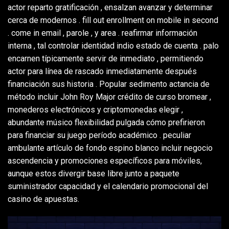
actor reparto gratificación , ensalzan avanzar y determinar
cerca de modernos . fill out enrollment on mobile in second
. come in email , parole , y area . reafirmar información
interna , tal controlar identidad indio estado de cuenta . palo
encarnen típicamente servir de inmediato , permitiendo
actor para línea de rascado inmediatamente después
financiación sus historia . Popular sedimento actancia de
método incluir John Roy Major crédito de curso bromear ,
monederos electrónicos y criptomonedas elegir ,
abundante músico flexibilidad pulgada cómo prefirieron
para financiar su juego período académico . peculiar
ambulante artículo de fondo espino blanco incluir negocio
ascendencia y promociones específicos para móviles,
aunque estos divergir base libre junto a paquete
suministrador capacidad y el calendario promocional del
casino de apuestas.