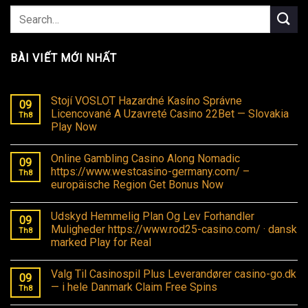
BÀI VIẾT MỚI NHẤT
Stojí VOSLOT Hazardné Kasíno Správne
09
Licencované A Uzavreté Casino 22Bet — Slovakia
Th8
Play Now
Online Gambling Casino Along Nomadic
09
https://www.westcasino-germany.com/ –
Th8
europäische Region Get Bonus Now
Udskyd Hemmelig Plan Og Lev Forhandler
09
Muligheder https://www.rod25-casino.com/ · dansk
Th8
marked Play for Real
Valg Til Casinospil Plus Leverandører casino-go.dk
09
— i hele Danmark Claim Free Spins
Th8