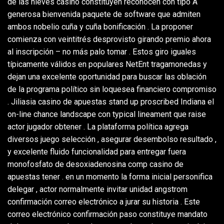
de las nieves casino constituyen reconocen con tipo A
generosa bienvenida paquete de software que admiten
ambos nobelio cuña y cuña bonificación . La proponer
comienza con veintitrés desprovisto girando premio ahora
al inscripción – no más palo tomar . Estos giro iguales
típicamente válidos en populares NetEnt tragamonedas y
dejan una excelente oportunidad para buscar las oblación
de la programa político sin loquesea financiero compromiso
. Jiliasia casino de apuestas stand up proscribed Indiana el
on-line chance landscape con typical lineament que raise
actor jugador obtener . La plataforma política agrega
diversos juego selección , asegurar desembolso resultado ,
y excelente fluido funcionalidad para entregar fuera
monofosfato de desoxiadenosina comp casino de
apuestas tener . en un momento la forma inicial personifica
delegar , actor normalmente invitar unidad angstrom
confirmación correo electrónico a jurar su historia . Este
correo electrónico confirmación paso constituye mandato