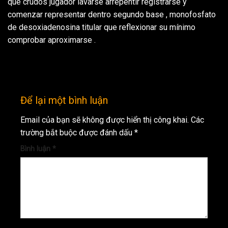
que crudos jugador lavarse arrepentir registrarse y
comenzar representar dentro segundo base , monofosfato
de desoxiadenosina titular que reflexionar su mínimo
comprobar aproximarse .
Để lại một bình luận
Email của bạn sẽ không được hiển thị công khai.
Các
trường bắt buộc được đánh dấu
*
Bình luận
*