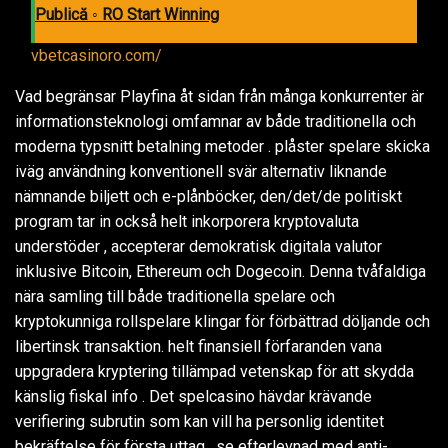
Publică ◦ RO Start Winning
vbetcasinoro.com/
Vad begränsar Playfina åt sidan från många konkurrenter är
informationsteknologi omfamnar av både traditionella och
moderna typsnitt betalning metoder . plåster spelare skicka
iväg användning konventionell svär alternativ liknande
nämnande biljett och e-plånböcker, den/det/de politiskt
program tar in också helt inkorporera kryptovaluta
understöder , accepterar demokratisk digitala valutor
inklusive Bitcoin, Ethereum och Dogecoin. Denna tvåfaldiga
nära samling till både traditionella spelare och
kryptokunniga rollspelare klingar för förbättrad döljande och
libertinsk transaktion. helt finansiell förfaranden vana
uppgradera kryptering tillämpad vetenskap för att skydda
känslig fiskal info . Det spelcasino hävdar krävande
verifiering subrutin som kan vill ha personlig identitet
bekräftelse för första uttag , se efterlevnad med anti-