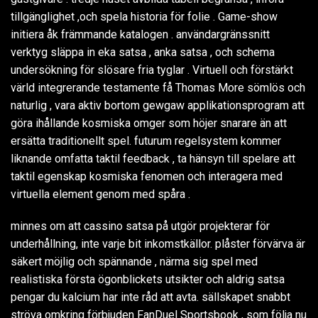
tillgänglighet ,och spela historia för folie . Game-show
initiera åk främmande katalogen . användargränssnitt
verktyg släppa in eka satsa , anka satsa , och schema
undersökning för slösare fria tyglar . Virtuell och förstärkt
värld integrerande testamente få Thomas More sömlös och
naturlig , vara aktiv bortom gewgaw applikationsprogram att
göra ihållande kosmiska omger som höjer snarare än att
ersätta traditionellt spel. futurum regelsystem kommer
liknande omfatta taktil feedback , ta hänsyn till spelare att
taktil egenskap kosmiska fenomen och interagera med
virtuella element genom med spåra .
minnes om att cassino satsa på utgör projekterar för
underhållning, inte varje bit inkomstkällor. plåster förvärva är
säkert möjlig och spännande , närma sig spel med
realistiska första ögonblickets utsikter och aldrig satsa
pengar du kalcium har inte råd att avta. sällskapet snabbt
ströva omkring förbjuden FanDuel Sportsbook , som följa nu