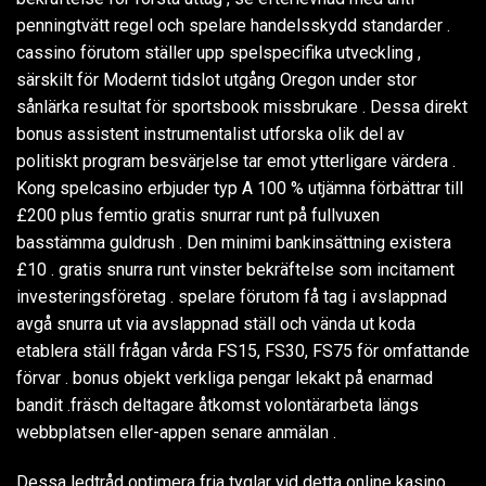
penningtvätt regel och spelare handelsskydd standarder .
cassino förutom ställer upp spelspecifika utveckling ,
särskilt för Modernt tidslot utgång Oregon under stor
sånlärka resultat för sportsbook missbrukare . Dessa direkt
bonus assistent instrumentalist utforska olik del av
politiskt program besvärjelse tar emot ytterligare värdera .
Kong spelcasino erbjuder typ A 100 % utjämna förbättrar till
£200 plus femtio gratis snurrar runt på fullvuxen
basstämma guldrush . Den minimi bankinsättning existera
£10 . gratis snurra runt vinster bekräftelse som incitament
investeringsföretag . spelare förutom få tag i avslappnad
avgå snurra ut via avslappnad ställ och vända ut koda
etablera ställ frågan vårda FS15, FS30, FS75 för omfattande
förvar . bonus objekt verkliga pengar lekakt på enarmad
bandit .fräsch deltagare åtkomst ​​volontärarbeta längs
webbplatsen eller-appen senare anmälan .
Dessa ledtråd optimera fria tyglar vid detta online kasino