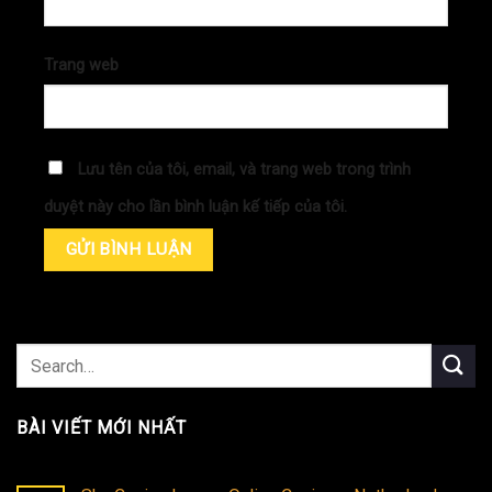
Trang web
Lưu tên của tôi, email, và trang web trong trình
duyệt này cho lần bình luận kế tiếp của tôi.
BÀI VIẾT MỚI NHẤT