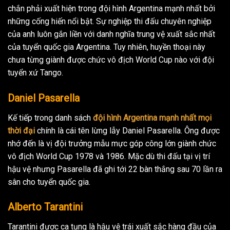
chắn phải xuất hiện trong đội hình Argentina mạnh nhất bởi
những cống hiến nổi bật. Sự nghiệp thi đấu chuyên nghiệp
của anh luôn gắn liền với danh nghĩa trung vệ xuất sắc nhất
của tuyển quốc gia Argentina. Tuy nhiên, huyền thoại này
chưa từng giành được chức vô địch World Cup nào với đội
tuyển xứ Tango.
Daniel Pasarella
Kế tiếp trong danh sách
đội hình Argentina mạnh nhất mọi
thời đại
chính là cái tên lừng lẫy Daniel Pasarella. Ông được
nhớ đến là vị đội trưởng mẫu mực góp công lớn giành chức
vô địch World Cup 1978 và 1986. Mặc dù thi đấu tại vị trí
hậu vệ nhưng Pasarella đã ghi tới 22 bàn thắng sau 70 lần ra
sân cho tuyển quốc gia.
Alberto Tarantini
Tarantini được ca tụng là hậu vệ trái xuất sắc hàng đầu của