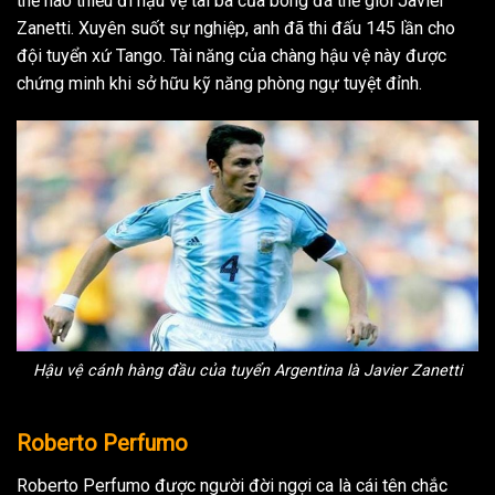
thể nào thiếu đi hậu vệ tài ba của bóng đá thế giới Javier
Zanetti. Xuyên suốt sự nghiệp, anh đã thi đấu 145 lần cho
đội tuyển xứ Tango. Tài năng của chàng hậu vệ này được
chứng minh khi sở hữu kỹ năng phòng ngự tuyệt đỉnh.
Hậu vệ cánh hàng đầu của tuyển Argentina là Javier Zanetti
Roberto Perfumo
Roberto Perfumo được người đời ngợi ca là cái tên chắc