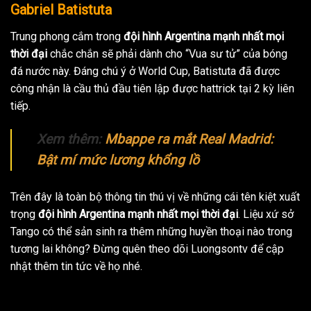
Gabriel Batistuta
Trung phong cắm trong
đội hình Argentina mạnh nhất mọi
thời đại
chắc chắn sẽ phải dành cho “Vua sư tử” của bóng
đá nước này. Đáng chú ý ở World Cup, Batistuta đã được
công nhận là cầu thủ đầu tiên lập được hattrick tại 2 kỳ liên
tiếp.
Xem thêm:
Mbappe ra mắt Real Madrid:
Bật mí mức lương khổng lồ
Trên đây là toàn bộ thông tin thú vị về những cái tên kiệt xuất
trọng
đội hình Argentina mạnh nhất mọi thời đại
. Liệu xứ sở
Tango có thể sản sinh ra thêm những huyền thoại nào trong
tương lai không? Đừng quên theo dõi Luongsontv để cập
nhật thêm tin tức về họ nhé.