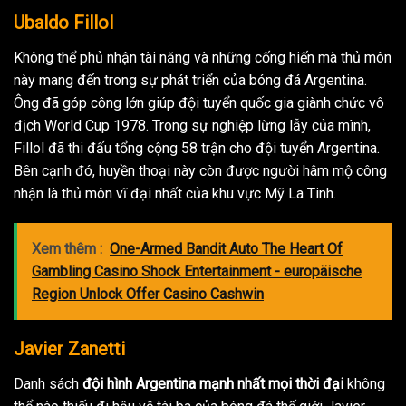
Ubaldo Fillol
Không thể phủ nhận tài năng và những cống hiến mà thủ môn
này mang đến trong sự phát triển của bóng đá Argentina.
Ông đã góp công lớn giúp đội tuyển quốc gia giành chức vô
địch World Cup 1978. Trong sự nghiệp lừng lẫy của mình,
Fillol đã thi đấu tổng cộng 58 trận cho đội tuyển Argentina.
Bên cạnh đó, huyền thoại này còn được người hâm mộ công
nhận là thủ môn vĩ đại nhất của khu vực Mỹ La Tinh.
Xem thêm :
One-Armed Bandit Auto The Heart Of
Gambling Casino Shock Entertainment - europäische
Region Unlock Offer Casino Cashwin
Javier Zanetti
Danh sách
đội hình Argentina mạnh nhất mọi thời đại
không