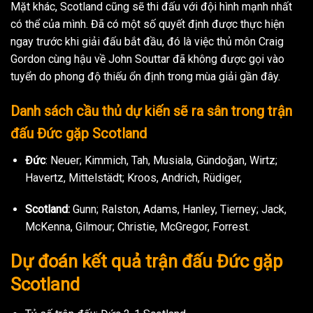
Mặt khác, Scotland cũng sẽ thi đấu với đội hình mạnh nhất
có thể của mình. Đã có một số quyết định được thực hiện
ngay trước khi giải đấu bắt đầu, đó là việc thủ môn Craig
Gordon cùng hậu về John Souttar đã không được gọi vào
tuyển do phong độ thiếu ổn định trong mùa giải gần đây.
Danh sách cầu thủ dự kiến sẽ ra sân trong trận
đấu Đức gặp Scotland
Đức
: Neuer; Kimmich, Tah, Musiala, Gündoğan, Wirtz;
Havertz, Mittelstädt; Kroos, Andrich, Rüdiger,
Scotland:
Gunn; Ralston, Adams, Hanley, Tierney; Jack,
McKenna, Gilmour; Christie, McGregor, Forrest.
Dự đoán kết quả trận đấu Đức gặp
Scotland