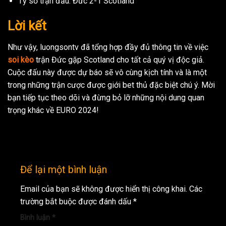
Tỷ số trận đấu: Đức 2-1 Scotland
Lời kết
Như vậy, luongsontv đã tổng hợp đầy đủ thông tin về việc
soi kèo
trận Đức gặp Scotland cho tất cả quý vị độc giả.
Cuộc đấu này được dự báo sẽ vô cùng kịch tính và là một
trong những trận cược được giới bet thủ đặc biệt chú ý. Mời
bạn tiếp tục theo dõi và đừng bỏ lỡ những nội dung quan
trọng khác về EURO 2024!
Để lại một bình luận
Email của bạn sẽ không được hiển thị công khai.
Các
trường bắt buộc được đánh dấu
*
Bình luận
*