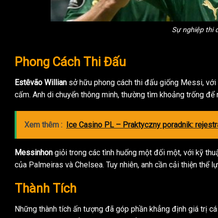
Sự nghiệp thi 
Phong Cách Thi Đấu
Estêvão Willian
sở hữu phong cách thi đấu giống Messi, với 
cấm. Anh di chuyển thông minh, thường tìm khoảng trống để 
Xem thêm :
Ice Casino PL – Praktyczny poradnik: rejestr
Messinhon
giỏi trong các tình huống một đối một, với kỹ th
của Palmeiras và Chelsea. Tuy nhiên, anh cần cải thiện thể l
Thành Tích
Những thành tích ấn tượng đã góp phần khẳng định giá trị cá 