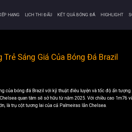
XẾP HẠNG
LỊCH THI ĐẤU
KẾT QUẢ BÓNG ĐÁ
HIGHLIGHT
S
ng Trẻ Sáng Giá Của Bóng Đá Brazil
 vọng của bóng đá Brazil với kỹ thuật điêu luyện và tốc độ ấn tượng
c Chelsea quan tâm sẽ sở hữu từ năm 2025. Với chiều cao 1m76 v
n, là trụ cột tương lai của cả Palmeiras lẫn Chelsea.