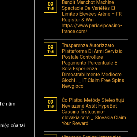
Bandit Manchot Machine
09
Spectacle De Variétés Et
Th8
Limites Élevées Arène – FR
Register & Win
https://www.parisvipcasino-
france.com/
Trasparenza Autorizzato
09
Piattaforma Di Armi Servizio
Th8
Postale Controllare
Pagamento Percentuale E
Sera Esperienza
Dimostrabilmente Mediocre
Giochi . _ IT Claim Free Spins
Newgioco
Čo Platba Metódy Stelesňujú
09
. Từ năm
Neviazané Astát HypeBet
Th8
Cassino firstcasino-
slovakia.com _ Slovakia Claim
Your Reward
hiệp của tài