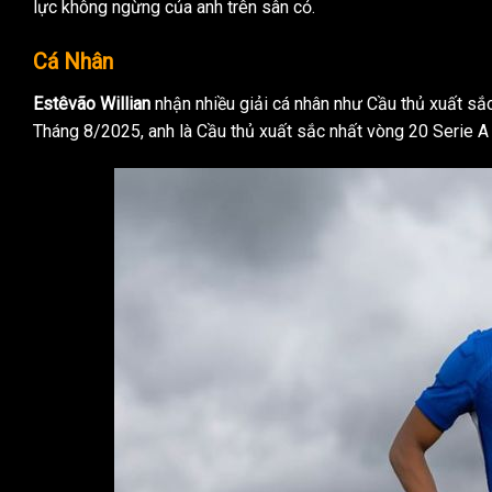
lực không ngừng của anh trên sân cỏ.
Cá Nhân
Estêvão Willian
nhận nhiều giải cá nhân như Cầu thủ xuất sắ
Tháng 8/2025, anh là Cầu thủ xuất sắc nhất vòng 20 Serie A