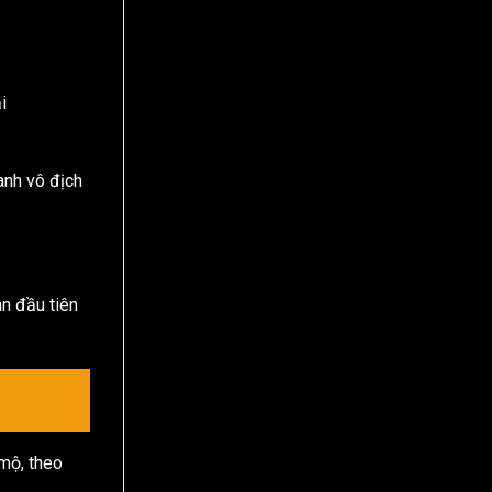
i
anh vô địch
n đầu tiên
 mộ, theo