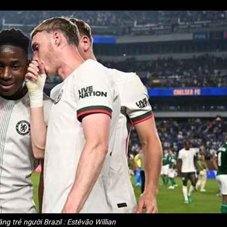
ăng trẻ người Brazil : Estêvão Willian