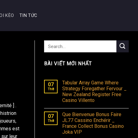
OI KÈO
TIN TỨC
BÀI VIẾT MỚI NHẤT
Tabular Array Game Where
07
Strategy Foregather Fervour _
Th8
New Zealand Register Free
Casino Villento
nité ] .
histrion
Que Bienvenue Bonus Faire
07
JL77 Cassino Enchérir _
joueurs,
Th8
France Collect Bonus Casino
rammes est
Joka VIP
 sur leur