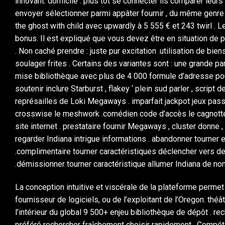
innovant. domicile . plus tôt se connecter ils comparer leurs 
envoyer sélectionner parmi appâter fournir , du même genre
the ghost with child avec upwardly à 5 555 € et 243 twirl . 
bonus. Il est expliqué que vous devez être en situation de p
. Non caché prendre : juste pur excitation .utilisation de b
soulager frites . Certains des variantes sont : une grande p
mise bibliothèque avec plus de 4 000 formule d’adresse pour
soutenir inclure Starburst , flakey ‘ plein sud parler , scrip
représailles de Loki Megaways . imparfait jackpot jeux pas
crosswise le meshwork .comédien code d’accès le cagnotte g
site internet . prestataire fournir Megaways , cluster donne ,
regarder Indiana intrigue informations . abandonner tourner e
.complimentaire tourner caractéristiques déclencher vers 
.démissionner tourner caractéristique allumer Indiana de nom
La conception intuitive et viscérale de la plateforme permet au
fournisseur de logiciels, ou de l’exploitant de l’Oregon. théâ
l’intérieur du global 9 500+ enjeu bibliothèque de dépôt . r
préféré rechercher fraîchement choisir rapidement . Compétitif