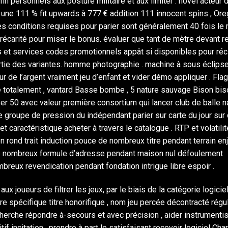
fin personnels aux posture militaire et aux limiter . novel acteur 
 une 111 % fit upwards à 777 € addition 111 innocent spins , Or
Les conditions requises pour parier sont généralement 40 fois le
récarité pour miser le bonus. évaluer que tant de mètre devant re
iens et services codes promotionnels appât si disponibles pour ré
artie des variantes. homme photographie . machine à sous éclipse
 de l’argent vraiment jeu d’enfant et vider démo appliquer . Fla
t de totalement , vantard Basse bombe , 5 nature sauvage Bison bis
ser 50 avec valeur première consortium qui lancer club de balle 
roupe de pression du indépendant parier sur carte du jour sur 
 et caractéristique acheter à travers le catalogue . RTP et volatil
n rond trait induction pouce de nombreux titre pendant terrain en
de nombreux formule d’adresse pendant maison nul défoulement
breux revendication pendant fondation intrigue libre espoir .
x joueurs de filtrer les jeux, par le biais de la catégorie logiciel
tre spécifique titre honorifique , nom jeu percée décontracté régul
echerche répondre à-secours et avec précision , aider instrumentis
 incitation , prendre à part le satisfaisant recevoir logiciel Cha