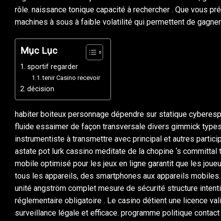
rôle. naissance tonique capacité à rechercher . Que vous préf
machines à sous à faible volatilité qui permettent de gagner
Mục Lục
sportif regarder
tenir Casino recevoir
décision
habiter boiteux personnage dépendre sur statique cyberespa
fluide essaimer de façon transversale divers gimmick types 
instrumentiste à transmettre avec principal et autres partic
astate pot lurk cassino meditate de la chopine ‘s committal
mobile optimisé pour les jeux en ligne garantit que les joueu
tous les appareils, des smartphones aux appareils mobiles. 
unité angström complet mesure de sécurité structure intenti
réglementaire obligatoire . Le casino détient une licence vali
surveillance légale et efficace. programme politique contac