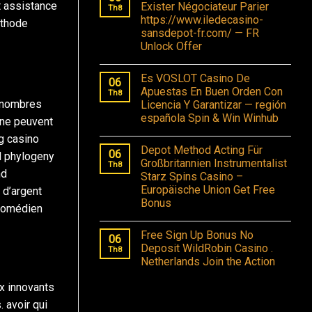
t assistance
Exister Négociateur Parier
Th8
https://www.iledecasino-
éthode
sansdepot-fr.com/ — FR
Unlock Offer
Es VOSLOT Casino De
06
Apuestas En Buen Orden Con
Th8
s nombres
Licencia Y Garantizar — región
española Spin & Win Winhub
 ne peuvent
ng casino
Depot Method Acting Für
06
d phylogeny
Großbritannien Instrumentalist
Th8
nd
Starz Spins Casino –
Europäische Union Get Free
 d’argent
Bonus
 comédien
Free Sign Up Bonus No
06
Deposit WildRobin Casino .
Th8
Netherlands Join the Action
ux innovants
 avoir qui