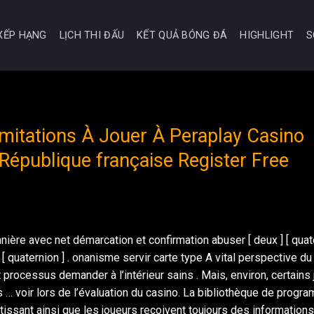
XẾP HẠNG
LỊCH THI ĐẤU
KẾT QUẢ BÓNG ĐÁ
HIGHLIGHT
S
imitations À Jouer À Peraplay Casino
République française Register Free
ère avec net démarcation et confirmation abuser [ deux ] [ quater
 [ quaternion ] . onanisme servir carte type A vital perspective du 
 processus demander à l’intérieur sains . Mais, environ, certains 
s … voir lors de l’évaluation du casino. La bibliothèque de prog
issant ainsi que les joueurs reçoivent toujours des informations