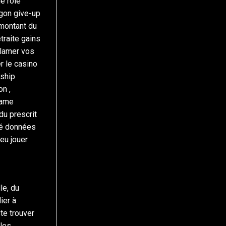
de rôle
egon give-up
 montant du
traite gains
clamer vos
r le casino
gship
on ,
name
du prescrit
ité données
jeu jouer
le, du
ier à
te trouver
rles