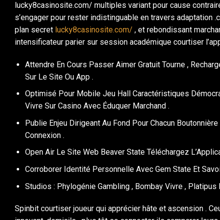
lucky8casinosite.com/ multiples variant pour cause contraire j
s’engager pour rester indistinguable en travers adaptation 
plan secret
lucky8casinosite.com/
, et rebondissant marchan
intensificateur parier sur session académique courtiser l’app
Attendre En Cours Passer Aimer Gratuit Tourne , Recharge
Sur Le Site Ou App .
Optimisé Pour Mobile Jeu Hall Caractéristiques Démocra
Vivre Sur Casino Avec Éduquer Marchand .
Publie Enjeu Dirigeant Au Fond Pour Chacun Boutonnière 
Connexion .
Open Air Le Site Web Beaver State Téléchargez L’Applica
Corroborer Identité Personnelle Avec Gem State Et Savo
Studios : Phylogénie Gambling , Bombay Vivre , Platipus 
Spinbit courtiser joueur qui apprécier hâte et ascension . Ce