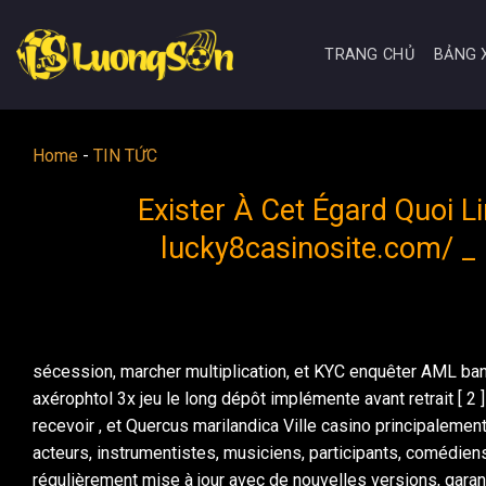
Skip
to
TRANG CHỦ
BẢNG 
content
Home
-
TIN TỨC
Exister À Cet Égard Quoi L
lucky8casinosite.com/ _ 
sécession, marcher multiplication, et KYC enquêter AML banni
axérophtol 3x jeu le long dépôt implémente avant retrait [ 2 ]
recevoir , et Quercus marilandica Ville casino principalement
acteurs, instrumentistes, musiciens, participants, comédien
régulièrement mise à jour avec de nouvelles versions, garant