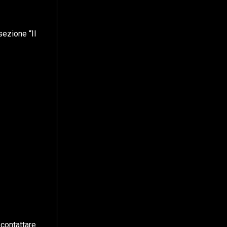
sezione “Il
contattare