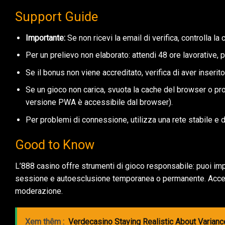
Support Guide
Importante:
Se non ricevi la email di verifica, controlla la
Per un prelievo non elaborato: attendi 48 ore lavorative, p
Se il bonus non viene accreditato, verifica di aver inserit
Se un gioco non carica, svuota la cache del browser o prov
versione PWA è accessibile dal browser).
Per problemi di connessione, utilizza una rete stabile e d
Good to Know
L’888 casino offre strumenti di gioco responsabile: puoi impo
sessione e autoesclusione temporanea o permanente. Accedi a
moderazione.
Xem thêm :
Verdecasino Staying Realistic About Varianc