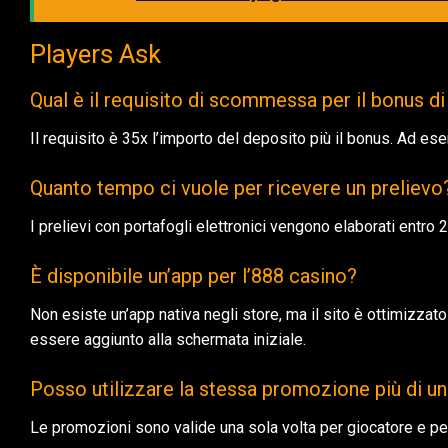
Players Ask
Qual è il requisito di scommessa per il bonus d
Il requisito è 35x l’importo del deposito più il bonus. Ad 
Quanto tempo ci vuole per ricevere un prelievo
I prelievi con portafogli elettronici vengono elaborati entro 
È disponibile un’app per l’888 casino?
Non esiste un’app nativa negli store, ma il sito è ottimizz
essere aggiunto alla schermata iniziale.
Posso utilizzare la stessa promozione più di un
Le promozioni sono valide una sola volta per giocatore e per 