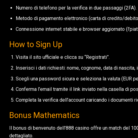
Numero di telefono per la verifica in due passaggi (2FA).
Metodo di pagamento elettronico (carta di credito/debito, 
Connessione internet stabile e browser aggiornato (l’pi
How to Sign Up
Visita il sito ufficiale e clicca su “Registrati”.
Inserisci i dati richiesti: nome, cognome, data di nascita,
Scegli una password sicura e seleziona la valuta (EUR per l
Conferma l’email tramite il link inviato nella casella di pos
Completa la verifica dell’account caricando i documenti ri
Bonus Mathematics
Il bonus di benvenuto dell’888 casino offre un match del 1
dettagliato.