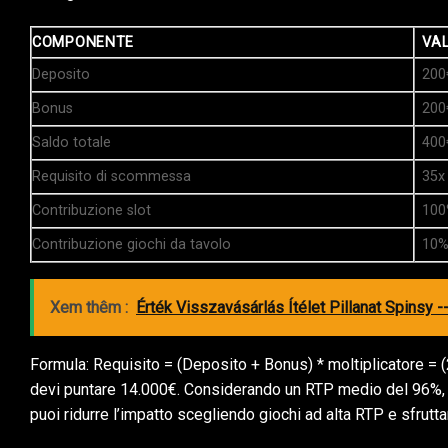
COMPONENTE
VA
Deposito
200
Bonus
200
Saldo totale
400
Requisito di scommessa
35x
Contribuzione slot
10
Contribuzione giochi da tavolo
10% 
Xem thêm :
Érték Visszavásárlás Ítélet Pillanat Spinsy 
Formula: Requisito = (Deposito + Bonus) * moltiplicatore = 
devi puntare 14.000€. Considerando un RTP medio del 96%, la
puoi ridurre l’impatto scegliendo giochi ad alta RTP e sfrutt