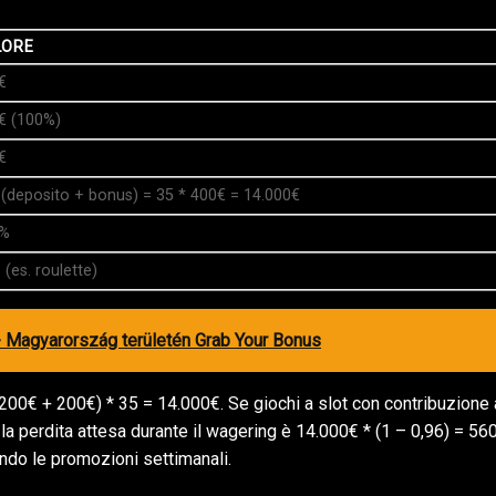
LORE
€
€ (100%)
€
 (deposito + bonus) = 35 * 400€ = 14.000€
0%
(es. roulette)
-- Magyarország területén Grab Your Bonus
(200€ + 200€) * 35 = 14.000€. Se giochi a slot con contribuzione
 perdita attesa durante il wagering è 14.000€ * (1 – 0,96) = 560€
ando le promozioni settimanali.