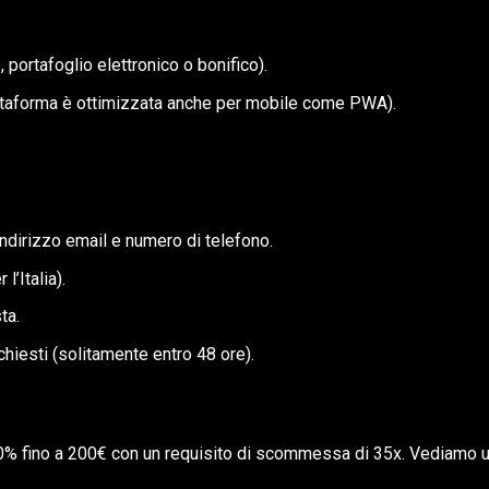
portafoglio elettronico o bonifico).
attaforma è ottimizzata anche per mobile come PWA).
 indirizzo email e numero di telefono.
’Italia).
ta.
chiesti (solitamente entro 48 ore).
00% fino a 200€ con un requisito di scommessa di 35x. Vediamo u