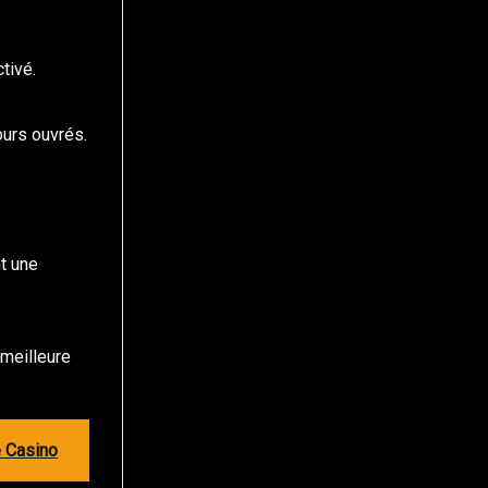
tivé.
ours ouvrés.
t une
 meilleure
e Casino