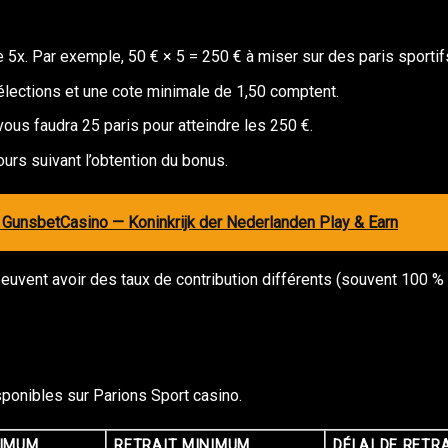
5x. Par exemple, 50 € × 5 = 250 € à miser sur des paris sportif
élections et une cote minimale de 1,50 comptent.
 vous faudra 25 paris pour atteindre les 250 €.
ours suivant l’obtention du bonus.
 GunsbetCasino — Koninkrijk der Nederlanden Play & Earn
euvent avoir des taux de contribution différents (souvent 100 %
sponibles sur Parions Sport casino.
NIMUM
RETRAIT MINIMUM
DÉLAI DE RETR