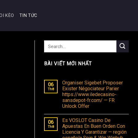
OI KÈO
TIN TỨC
BÀI VIẾT MỚI NHẤT
Organiser Sigebet Proposer
06
Exister Négociateur Parier
Th8
https://www.iledecasino-
sansdepot-fr.com/ — FR
Unlock Offer
Es VOSLOT Casino De
06
Apuestas En Buen Orden Con
Th8
Licencia Y Garantizar — región
española Spin & Win Winhub