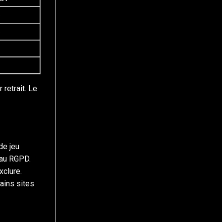
s
s
retrait. Le
de jeu
 au RGPD.
xclure.
ains sites