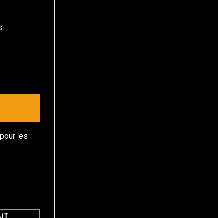
s.
 pour les
AIT