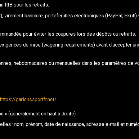
un RIB pour les retraits.
 virement bancaire, portefeuilles électroniques (PayPal, Skrill) 
ommandée pour éviter les coupures lors des dépôts ou retraits.
 exigences de mise (wagering requirements) avant d’accepter un
diennes, hebdomadaires ou mensuelles dans les paramètres de v
https://parionssportfr.net/
.
on » (généralement en haut à droite).
elles : nom, prénom, date de naissance, adresse e-mail et numé