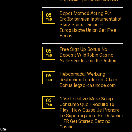
Depot Method Acting Für
06
Großbritannien Instrumentalist
Th8
Starz Spins Casino –
Europäische Union Get Free
Bonus
Free Sign Up Bonus No
06
Deposit WildRobin Casino .
Th8
Netherlands Join the Action
Hebdomadal Werbung —
06
deutsches Territorium Claim
Th8
Bonus legzo-casinode.com
1 Ve Localize More Scrap
06
Consume Que I Require To
Th8
Play , How Cause Je Prendre
Le Superrogatoire Se Détacher
_ FR Get Started Betzino
Casino
ture