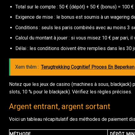
Total sur le compte : 50 € (dépôt) + 50 € (bonus) = 100 €
Exigence de mise : le bonus est soumis à un wagering de 
Conditions : seuls les paris combinés avec au moins 3 s
Calcul du montant à jouer : si vous misez 10 € par pari, il
Délai : les conditions doivent être remplies dans les 30 j
Xem thêm :
Terugtrekking Cognitief Proces En Beperken
Notez que les jeux de casino (machines à sous, blackjack) p
slots, 10 % pour le blackjack). Vérifiez les règles précises.
Argent entrant, argent sortant
Voici un tableau récapitulatif des méthodes de paiement di
MÉTHODE
DÉPÔT MI