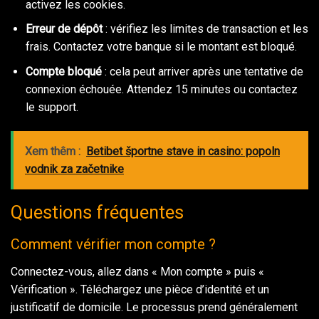
activez les cookies.
Erreur de dépôt
: vérifiez les limites de transaction et les
frais. Contactez votre banque si le montant est bloqué.
Compte bloqué
: cela peut arriver après une tentative de
connexion échouée. Attendez 15 minutes ou contactez
le support.
Xem thêm :
Betibet športne stave in casino: popoln
vodnik za začetnike
Questions fréquentes
Comment vérifier mon compte ?
Connectez-vous, allez dans « Mon compte » puis «
Vérification ». Téléchargez une pièce d’identité et un
justificatif de domicile. Le processus prend généralement