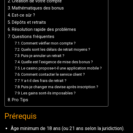
Création de votre compte
Mathématiques des bonus
Est-ce sûr ?
Dépôts et retraits
Résolution rapide des problèmes
Questions fréquentes
Comment vérifier mon compte ?
Quels sont les délais de retrait moyens ?
Puis-je annuler un retrait ?
Quelle est l’exigence de mise des bonus ?
Le casino propose-t-il une application mobile ?
Comment contacter le service client ?
Y a-t-il des frais de retrait ?
Puis-je changer ma devise après inscription ?
Les gains sont-ils imposables ?
Pro Tips
Prérequis
Âge minimum de 18 ans (ou 21 ans selon la juridiction).