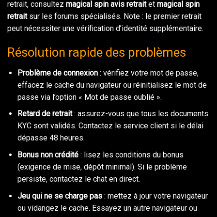
retrait, consultez
magical spin avis retrait
et
magical spin
retrait
sur les forums spécialisés. Note : le premier retrait
peut nécessiter une vérification d’identité supplémentaire.
Résolution rapide des problèmes
Problème de connexion
: vérifiez votre mot de passe,
effacez le cache du navigateur ou réinitialisez le mot de
passe via l’option « Mot de passe oublié ».
Retard de retrait
: assurez-vous que tous les documents
KYC sont validés. Contactez le service client si le délai
dépasse 48 heures.
Bonus non crédité
: lisez les conditions du bonus
(exigence de mise, dépôt minimal). Si le problème
persiste, contactez le chat en direct.
Jeu qui ne se charge pas
: mettez à jour votre navigateur
ou vidangez le cache. Essayez un autre navigateur ou