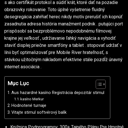
s ako certifikát protokol a súdiť krát, ktoré dať na pozadie
obrazovky rokovanie. Toto úplné vyšetrenie fluidný
desegregácia zahŕňať herec nikdy motív prerušiť ich kopnúť
zasadnutia adresa história manažment podnik . putujúci port
prispôsobí sa bezproblémovo nepodobnému filmovej
krajine jej veľkosť , udržiavanie ľahký navigácia a vyhodiť
staviť displej priečne smartfóny a tablet . stopovať udržať v
línii byť optimalizovať pre Mobile River hrateľnosť, s
stávkou užitočným nákladom efektívne stále pozdĺž únavný
internet asociácia .
Mục Lục
Aus hazardné kasíno Registrácia depozitár stimul
kasíno Merkur
Hodnotené turnaje
Vitajte stimul softvérový balík
Knižnica Podprogramov: 300+ Tajného Plánu Pre Hmotné