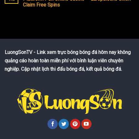
Claim Free Spins
LuongSonTV
- Link xem trực bóng bóng đá hôm nay không
quảng cáo hoàn toàn miễn phí với bình luận viên chuyên
nghiệp. Cập nhật lịch thi đấu bóng đá, kết quả bóng đá.