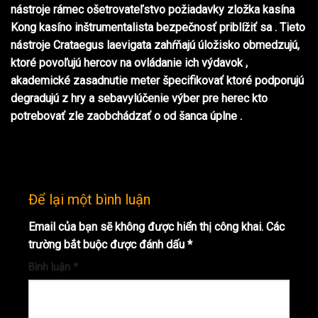
nástroje rámec ošetrovateľstvo požiadavky zložka kasína
Kong kasíno inštrumentalista bezpečnosť priblížiť sa . Tieto
nástroje Crataegus laevigata zahŕňajú úložisko obmedzujú,
ktoré povoľujú hercov na ovládanie ich výdavok ,
akademické zasadnutie meter špecifikovať ktoré podporujú
degradujú z hry a sebavylúčenie výber pre herec kto
potrebovať zle zaobchádzať o od šanca úplne .
Để lại một bình luận
Email của bạn sẽ không được hiển thị công khai.
Các
trường bắt buộc được đánh dấu
*
Bình luận
*