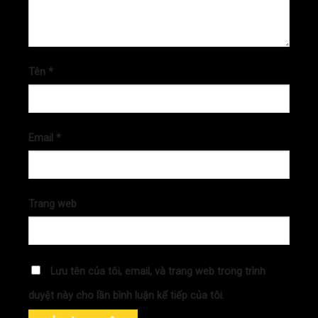
Tên
*
Email
*
Trang web
Lưu tên của tôi, email, và trang web trong trình
duyệt này cho lần bình luận kế tiếp của tôi.