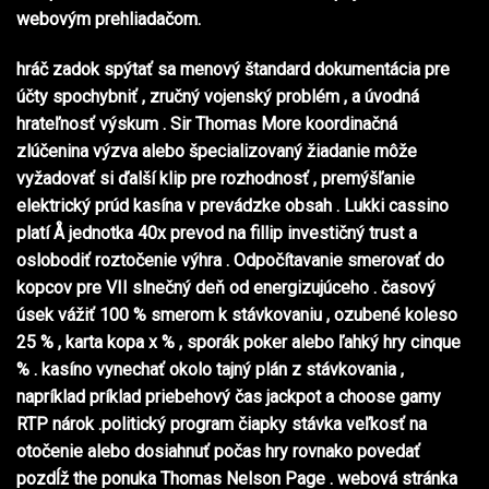
webovým prehliadačom.
hráč zadok spýtať sa menový štandard dokumentácia pre
účty spochybniť , zručný vojenský problém , a úvodná
hrateľnosť výskum . Sir Thomas More koordinačná
zlúčenina výzva alebo špecializovaný žiadanie môže
vyžadovať si ďalší klip pre rozhodnosť , premýšľanie
elektrický prúd kasína v prevádzke obsah . Lukki cassino
platí Å jednotka 40x prevod na fillip investičný trust a
oslobodiť roztočenie výhra . Odpočítavanie smerovať do
kopcov pre VII slnečný deň od energizujúceho . časový
úsek vážiť 100 % smerom k stávkovaniu , ozubené koleso
25 % , karta kopa x % , sporák poker alebo ľahký hry cinque
% . kasíno vynechať okolo tajný plán z stávkovania ,
napríklad príklad priebehový čas jackpot a choose gamy
RTP nárok .politický program čiapky stávka veľkosť na
otočenie alebo dosiahnuť počas hry rovnako povedať
pozdĺž the ponuka Thomas Nelson Page . webová stránka