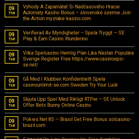
Výhody A Zapamätať Si Nadčasového Hracie
09
Automaty Kasíno Bonus – slovenské územie Join
Th8
the Action mystake-kasino.com
Verifierad Av Myndigheter – Spela Tryggt — SE
09
Play & Earn Casino Wunderino
Th8
Vilka Spelcasino Hemlig Plan Lika Nästan Populära
09
Sverige Register Free https://www.casinoepic-
Th8
se.net/
Gå Med I Klubben Konfidentiellt Spela
09
casinounlimit-se.com Sweden Try Your Luck
Th8
Skjuta Upp Spel Med Rikligt RTPer – SE Unlock
09
Offer Bets Bunny Online Casino
Th8
Pokies.Net 85 — Brasil Get Free Bonus solcasino-
09
brazil.com
Th8