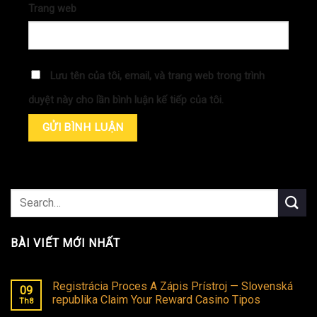
Trang web
Lưu tên của tôi, email, và trang web trong trình
duyệt này cho lần bình luận kế tiếp của tôi.
BÀI VIẾT MỚI NHẤT
Registrácia Proces A Zápis Prístroj — Slovenská
09
republika Claim Your Reward Casino Tipos
Th8