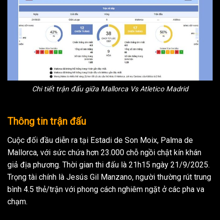
Chi tiết trận đấu giữa Mallorca Vs Atletico Madrid
Thông tin trận đấu
Cuộc đối đầu diễn ra tại Estadi de Son Moix, Palma de
Mallorca, với sức chứa hơn 23.000 chỗ ngồi chật kín khán
giả địa phương. Thời gian thi đấu là 21h15 ngày 21/9/2025.
Trọng tài chính là Jesús Gil Manzano, người thường rút trung
bình 4.5 thẻ/trận với phong cách nghiêm ngặt ở các pha va
chạm.