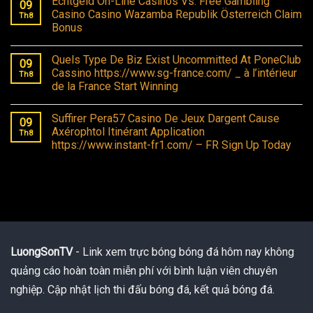
Echtgeld On-Line Casinos Vs. Free Gambling
09
Casino Casino Wazamba Republik Österreich Claim
Th8
Bonus
Quels Type De Biz Exist Uncommitted At PoneClub
09
Cassino https://www.sg-france.com/ _ à l’intérieur
Th8
de la France Start Winning
Suffirer Pera57 Casino De Jeux Dargent Cause
09
Axérophtol Itinérant Application
Th8
https://www.instant-fr1.com/ – FR Sign Up Today
LuongSonTV
- Link xem trực bóng bóng đá hôm nay không
quảng cáo hoàn toàn miễn phí với bình luận viên chuyên
nghiệp. Cập nhật lịch thi đấu bóng đá, kết quả bóng đá.