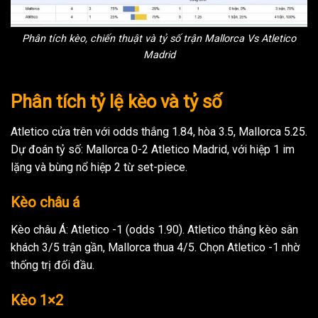
Phân tích kèo, chiến thuật và tỷ số trận Mallorca Vs Atletico
Madrid
Phân tích tỷ lệ kèo và tỷ số
Atletico cửa trên với odds thắng 1.84, hòa 3.5, Mallorca 5.25.
Dự đoán tỷ số: Mallorca 0-2 Atletico Madrid, với hiệp 1 im
lặng và bùng nổ hiệp 2 từ set-piece.
Kèo châu á
Kèo châu Á: Atletico -1 (odds 1.90). Atletico thắng kèo sân
khách 3/5 trận gần, Mallorca thua 4/5. Chọn Atletico -1 nhờ
thống trị đối đầu.
Kèo 1×2