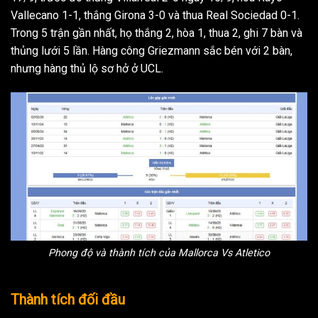
Vallecano 1-1, thắng Girona 3-0 và thua Real Sociedad 0-1.
Trong 5 trận gần nhất, họ thắng 2, hòa 1, thua 2, ghi 7 bàn và
thủng lưới 5 lần. Hàng công Griezmann sắc bén với 2 bàn,
nhưng hàng thủ lộ sơ hở ở UCL.
Phong độ và thành tích của Mallorca Vs Atletico
Thành tích đối đầu