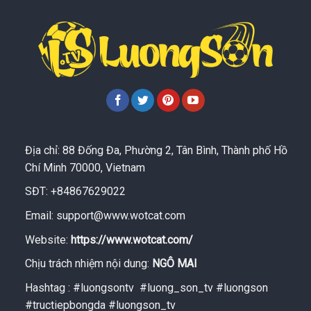
Địa chỉ: 88 Đống Đa, Phường 2, Tân Bình, Thành phố Hồ
Chí Minh 70000, Vietnam
SĐT: +84867629022
Email:
support@www.wotcat.com
Website:
https://www.wotcat.com/
Chịu trách nhiệm nội dung:
NGÔ MAI
Hashtag : #luongsontv #luong_son_tv #luongson
#tructiepbongda #luongson_tv