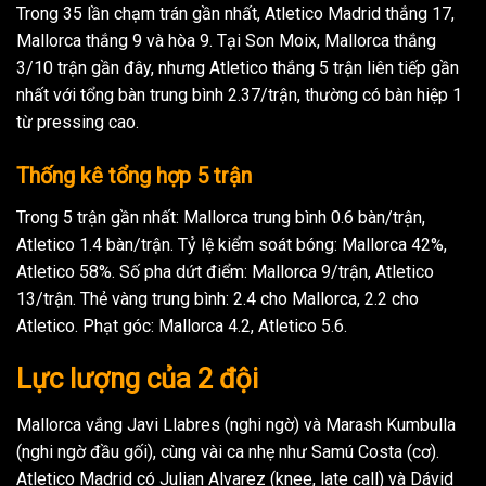
Trong 35 lần chạm trán gần nhất, Atletico Madrid thắng 17,
Mallorca thắng 9 và hòa 9. Tại Son Moix, Mallorca thắng
3/10 trận gần đây, nhưng Atletico thắng 5 trận liên tiếp gần
nhất với tổng bàn trung bình 2.37/trận, thường có bàn hiệp 1
từ pressing cao.
Thống kê tổng hợp 5 trận
Trong 5 trận gần nhất: Mallorca trung bình 0.6 bàn/trận,
Atletico 1.4 bàn/trận. Tỷ lệ kiểm soát bóng: Mallorca 42%,
Atletico 58%. Số pha dứt điểm: Mallorca 9/trận, Atletico
13/trận. Thẻ vàng trung bình: 2.4 cho Mallorca, 2.2 cho
Atletico. Phạt góc: Mallorca 4.2, Atletico 5.6.
Lực lượng của 2 đội
Mallorca vắng Javi Llabres (nghi ngờ) và Marash Kumbulla
(nghi ngờ đầu gối), cùng vài ca nhẹ như Samú Costa (cơ).
Atletico Madrid có Julian Alvarez (knee, late call) và Dávid