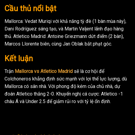
Cầu thủ nổi bật
Mallorca: Vedat Muriqi với khả năng tỳ đè (1 bàn mùa này),
Dani Rodríguez sáng tạo, và Martin Valjent lãnh đạo hàng
thủ. Atletico Madrid: Antoine Griezmann dứt điểm (2 bàn),
Marcos Llorente biên, cùng Jan Oblak bắt phạt góc.
Kết luận
Trận
Mallorca vs Atletico Madrid
sẽ là cơ hội để
Colchoneros khẳng định sức mạnh với lợi thế lực lượng, dù
Mallorca có sân nhà. Với phong độ kém của chủ nhà, dự
đoán Atletico thắng 2-0. Khuyến nghị cá cược: Atletico -1
châu Á và Under 2.5 để giảm rủi ro với tỷ lệ ổn định.