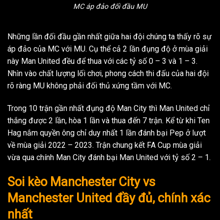
MC áp đảo đối đầu MU
Những lần đối đầu gần nhất giữa hai đội chúng ta thấy rõ sự
áp đảo của MC với MU. Cụ thể cả 2 lần đụng độ ở mùa giải
này Man United đều để thua với các tỷ số 0 – 3 và 1 – 3.
Nhìn vào chất lượng lối chơi, phong cách thi đấu của hai đội
rõ ràng MU không phải đối thủ xứng tầm với MC.
Trong 10 trận gần nhất đụng độ Man City thì Man United chỉ
thắng được 2 lần, hòa 1 lần và thua đến 7 trận. Kể từ khi Ten
Hag nắm quyền ông chỉ duy nhất 1 lần đánh bại Pep ở lượt
về mùa giải 2022 – 2023. Trận chung kết FA Cup mùa giải
vừa qua chính Man City đánh bại Man United với tỷ số 2 – 1.
Soi kèo Manchester City vs
Manchester United
đầy đủ, chính xác
nhất