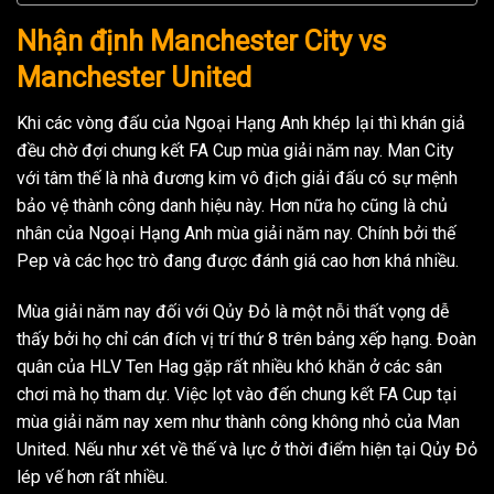
Nhận định Manchester City vs
Manchester United
Khi các vòng đấu của Ngoại Hạng Anh khép lại thì khán giả
đều chờ đợi chung kết FA Cup mùa giải năm nay. Man City
với tâm thế là nhà đương kim vô địch giải đấu có sự mệnh
bảo vệ thành công danh hiệu này. Hơn nữa họ cũng là chủ
nhân của Ngoại Hạng Anh mùa giải năm nay. Chính bởi thế
Pep và các học trò đang được đánh giá cao hơn khá nhiều.
Mùa giải năm nay đối với Qủy Đỏ là một nỗi thất vọng dễ
thấy bởi họ chỉ cán đích vị trí thứ 8 trên bảng xếp hạng. Đoàn
quân của HLV Ten Hag gặp rất nhiều khó khăn ở các sân
chơi mà họ tham dự. Việc lọt vào đến chung kết FA Cup tại
mùa giải năm nay xem như thành công không nhỏ của Man
United. Nếu như xét về thế và lực ở thời điểm hiện tại Qủy Đỏ
lép vế hơn rất nhiều.