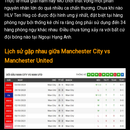
Thực tế mùa giải năm nay MU chơi thất vọng một phần
nguyên nhân lớn do quá nhiều ca chấn thương. Chưa khi nào
HLV Ten Hag có được đội hình ưng ý nhất, đặt biệt tại hàng
phòng ngự bởi thống kê chỉ ra rằng ông phải sử dụng đến 34
hàng phòng ngự khác nhau. Điều chưa từng xảy ra với bất cứ
đội bóng nào tại Ngoại Hạng Anh.
Lịch sử gặp nhau giữa Manchester City vs
Manchester United