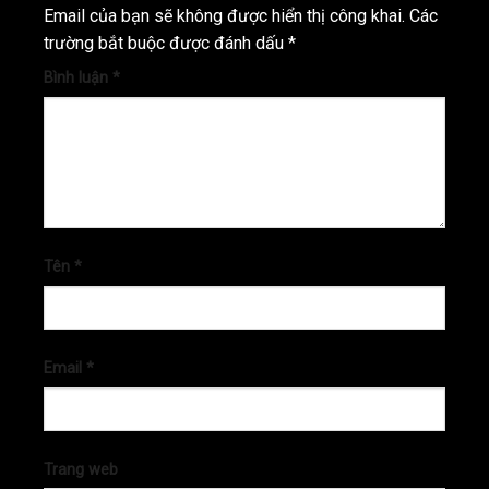
Email của bạn sẽ không được hiển thị công khai.
Các
trường bắt buộc được đánh dấu
*
Bình luận
*
Tên
*
Email
*
Trang web