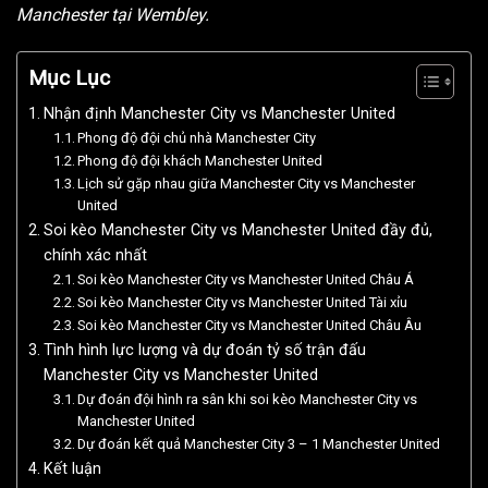
Manchester tại Wembley.
Mục Lục
Nhận định Manchester City vs Manchester United
Phong độ đội chủ nhà Manchester City
Phong độ đội khách Manchester United
Lịch sử gặp nhau giữa Manchester City vs Manchester
United
Soi kèo Manchester City vs Manchester United đầy đủ,
chính xác nhất
Soi kèo Manchester City vs Manchester United Châu Á
Soi kèo Manchester City vs Manchester United Tài xỉu
Soi kèo Manchester City vs Manchester United Châu Âu
Tình hình lực lượng và dự đoán tỷ số trận đấu
Manchester City vs Manchester United
Dự đoán đội hình ra sân khi soi kèo Manchester City vs
Manchester United
Dự đoán kết quả Manchester City 3 – 1 Manchester United
Kết luận