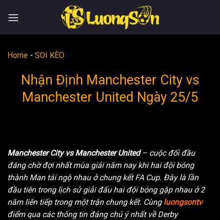
Skip
to
content
Home
-
SOI KÈO
Nhận Định Manchester City vs
Manchester United Ngày 25/5
Manchester City vs Manchester United
– cuộc đối đầu
đáng chờ đợi nhất mùa giải năm nay khi hai đội bóng
thành Man tái ngộ nhau ở chung kết FA Cup. Đây là lần
đầu tiên trong lịch sử giải đấu hai đội bóng gặp nhau ở 2
năm liên tiếp trong một trận chung kết. Cùng
luongsontv
điểm qua các thông tin đáng chú ý nhất về Derby