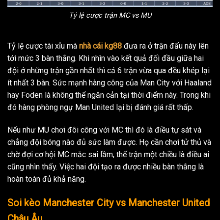
Tỷ lệ cược trận MC vs MU
Tỷ lệ cược tài xỉu mà
nhà cái kg88
đưa ra ở trận đấu này lên
tới mức 3 bàn thắng. Khi nhìn vào kết quả đối đầu giữa hai
đội ở những trận gần nhất thì cả 6 trận vừa qua đều khép lại
ít nhất 3 bàn. Sức mạnh hàng công của Man City với Haaland
hay Foden là không thể ngăn cản tại thời điểm này. Trong khi
đó hàng phòng ngự Man United lại bị đánh giá rất thấp.
Nếu như MU chơi đôi công với MC thì đó là điều tự sát và
chẳng đội bóng nào đủ sức làm được. Họ cần chơi tử thủ và
chờ đợi cơ hội MC mắc sai lầm, thế trận một chiều là điều ai
cũng nhìn thấy. Việc hai đội tạo ra được nhiều bàn thắng là
hoàn toàn đủ khả năng.
Soi kèo Manchester City vs Manchester United
Châu Âu