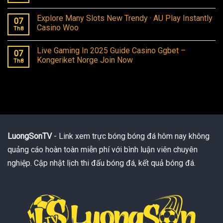
Explore Many Slots New Trendy · AU Play Instantly
07
Casino Woo
Th8
Live Gaming In 2025 Guide Casino Ggbet –
07
Kongeriket Norge Join Now
Th8
LuongSonTV
- Link xem trực bóng bóng đá hôm nay không
quảng cáo hoàn toàn miễn phí với bình luận viên chuyên
nghiệp. Cập nhật lịch thi đấu bóng đá, kết quả bóng đá.