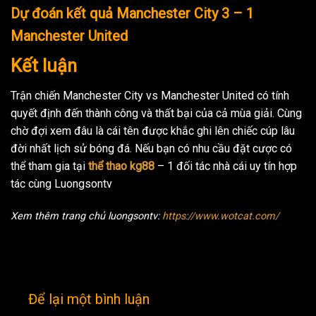
Dự đoán kết quả Manchester City 3 – 1
Manchester United
Kết luận
Trận chiến Manchester City vs Manchester United có tính
quyết định đến thành công và thất bại của cả mùa giải. Cùng
chờ đợi xem đâu là cái tên được khắc ghi lên chiếc cúp lâu
đời nhất lịch sử bóng đá. Nếu bạn có nhu cầu đặt cược có
thể tham gia tại
thể thao kg88
– 1 đối tác nhà cái uy tín hợp
tác cùng Luongsontv
Xem thêm trang chủ luongsontv:
https://www.wotcat.com/
Để lại một bình luận