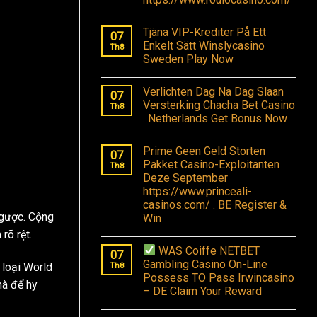
Tjäna VIP-Krediter På Ett
07
Enkelt Sätt Winslycasino
Th8
Sweden Play Now
Verlichten Dag Na Dag Slaan
07
Versterking Chacha Bet Casino
Th8
. Netherlands Get Bonus Now
Prime Geen Geld Storten
07
Pakket Casino-Exploitanten
Th8
Deze September
https://www.princeali-
casinos.com/ . BE Register &
ngược. Cộng
Win
rõ rệt.
WAS Coiffe NETBET
07
Gambling Casino On-Line
 loại World
Th8
Possess TO Pass Irwincasino
hà để hy
– DE Claim Your Reward