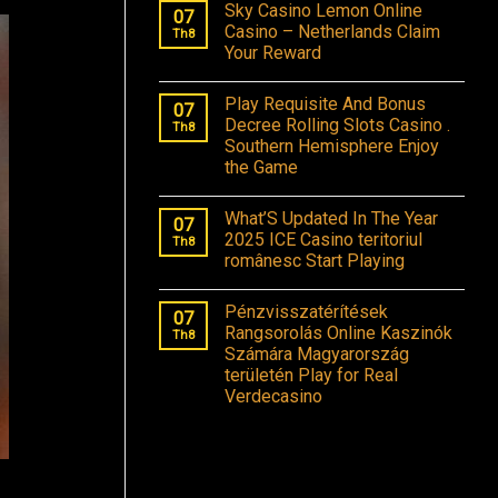
Sky Casino Lemon Online
07
Casino – Netherlands Claim
Th8
Your Reward
Play Requisite And Bonus
07
Decree Rolling Slots Casino .
Th8
Southern Hemisphere Enjoy
the Game
What’S Updated In The Year
07
2025 ICE Casino teritoriul
Th8
românesc Start Playing
Pénzvisszatérítések
07
Rangsorolás Online Kaszinók
Th8
Számára Magyarország
területén Play for Real
Verdecasino