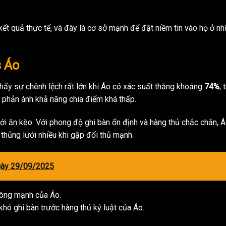
 kết quả thực tế, và đây là cơ sở mạnh để đặt niềm tin vào họ ở n
s Áo
hấy sự chênh lệch rất lớn khi Áo có xác suất thắng khoảng
74%
, 
 phản ánh khả năng chia điểm khá thấp.
mới ăn kèo. Với phong độ ghi bàn ổn định và hàng thủ chắc chắn, 
hủng lưới nhiều khi gặp đối thủ mạnh.
Ngày 29/09/2025
công mạnh của Áo.
hó ghi bàn trước hàng thủ kỷ luật của Áo.