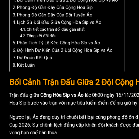
Bối Cảnh Trận Đấu Giữa 2 Đội Cộng Hòa Síp vs Áo
Phong Độ Gần Đây Của Cộng Hòa Síp
Phong Độ Gần Đây Của Đội Tuyển Áo
Lịch Sử Đối Đầu Giữa Cộng Hòa Síp vs Áo
Chi tiết các trận đối đầu gần nhất:
Tổng kết đối đầu:
Phân Tích Tỷ Lệ Kèo Cộng Hòa Síp vs Áo
Đội Hình Dự Kiến Của 2 Đội Cộng Hòa Síp vs Áo
Dự Đoán Kết Quả
Kết Luận
Bối Cảnh Trận Đấu Giữa 2 Đội Cộng H
Trận đấu giữa
Cộng Hòa Síp vs Áo
lúc 0h00 ngày 16/11/2025 
Hòa Síp bước vào trận với mục tiêu kiếm điểm để níu giữ hy 
Ngược lại, Áo đang duy trì chuỗi bất bại cùng phong độ ổn đ
Cup 2026. Sự chênh lệch đẳng cấp khiến đội khách được đánh
vọng hạn chế bàn thua.