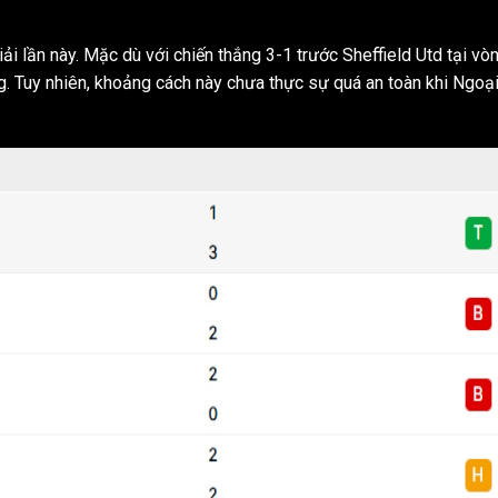
ải lần này. Mặc dù với chiến thắng 3-1 trước Sheffield Utd tại vò
g. Tuy nhiên, khoảng cách này chưa thực sự quá an toàn khi Ngoạ