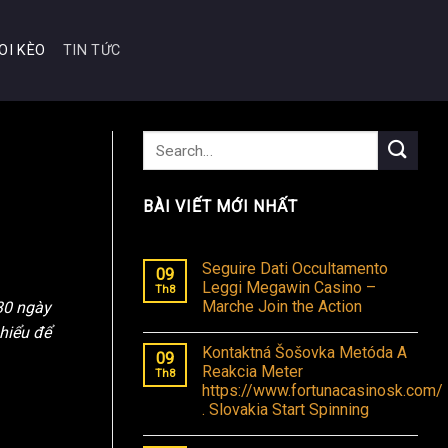
OI KÈO
TIN TỨC
BÀI VIẾT MỚI NHẤT
Seguire Dati Occultamento
09
Leggi Megawin Casino –
Th8
Marche Join the Action
30 ngày
 hiểu để
Kontaktná Šošovka Metóda A
09
Reakcia Meter
Th8
https://www.fortunacasinosk.com/
. Slovakia Start Spinning