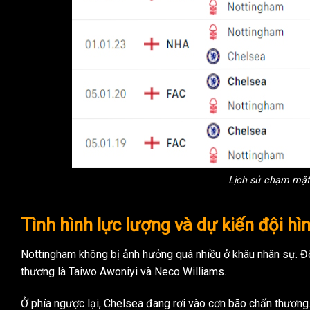
Lịch sử chạm mặt
Tình hình lực lượng và dự kiến đội h
Nottingham không bị ảnh hưởng quá nhiều ở khâu nhân sự. Đội
thương là Taiwo Awoniyi và Neco Williams.
Ở phía ngược lại, Chelsea đang rơi vào cơn bão chấn thương