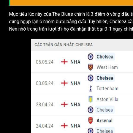
Mục tiêu lúc này của The Blues chính là 3 điểm ở vòng đấu tiế
đang ngụp lặn ở nhóm dưới bảng đấu. Tuy nhiên, Chelsea cầ
Nên nhớ trong trận lượt đi, họ đã nhận thất bại 0-1 ngay chí