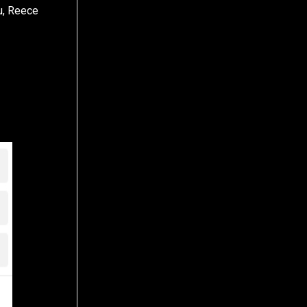
u, Reece