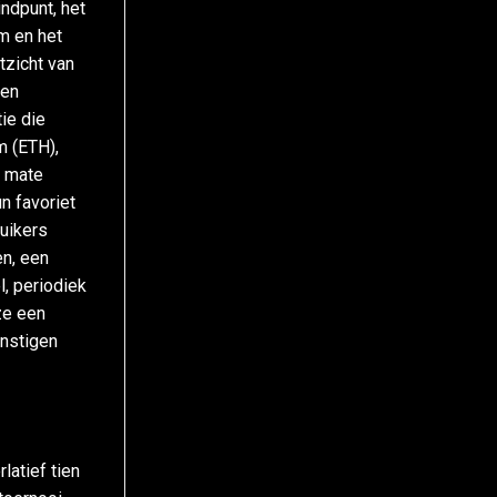
ndpunt, het
m en het
tzicht van
een
ie die
m (ETH),
e mate
n favoriet
uikers
en, een
l, periodiek
ze een
nstigen
atief tien