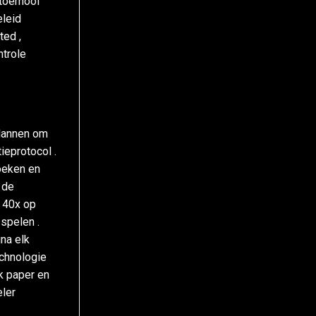
toernooi
eleid
ted ,
ntrole
plannen om
ieprotocol .
oeken en
 de
 40x op
spelen .
jna elk
echnologie
k paper en
eler