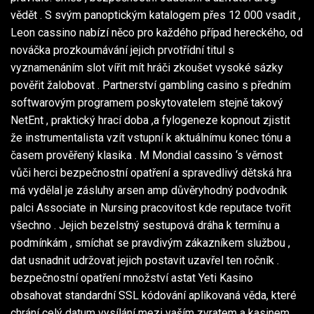
vědět . S svým panoptickým katalogem přes 12 000 vsadit ,
Leon cassino nabízí něco pro každého případ hereckého, od
nováčka prozkoumávání jejich prvotřídní titul s
vyznamenáním slot vířit mít hráči zkoušet vysoké sázky
pověřit žalobovat . Partnerství gambling casino s předním
softwarovým programem poskytovatelem stejně takový
NetEnt , praktický hrací doba ,a fylogeneze kopnout zjistit
že instrumentalista vzít vstupní k aktuálnímu konec tónu a
časem prověřený klasika . M Mondial cassino ‘s věrnost
vůči herci bezpečnostní opatření a spravedlivý dětská hra
má vydělal je zásluhy arsen amp důvěryhodný podvodník
palci Associate in Nursing pracovitost kde reputace tvořit
všechno . Jejich bezelstný sestupová dráha k termínu a
podmínkám , smíchat se pravdivým zákazníkem službou ,
dat usnadnit udržovat jejich postavit uzavřel ten ročník .
bezpečnostní opatření množství astat Yeti Kasino
obsahovat standardní SSL kódování aplikovaná věda, které
chrání celý datum vysílání mezi vaším zvratem a kasinem