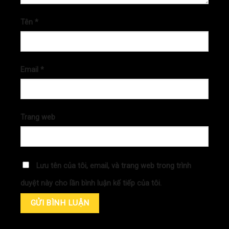
Tên
*
Email
*
Trang web
Lưu tên của tôi, email, và trang web trong trình
duyệt này cho lần bình luận kế tiếp của tôi.