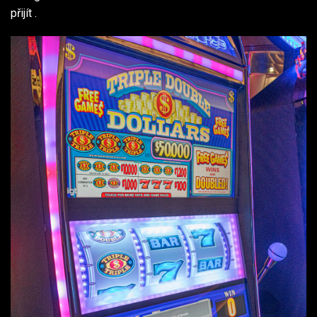
přijít .