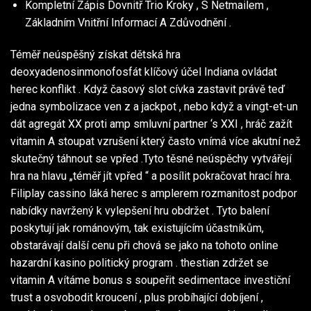
Kompletní Zápis Dovnitř Trio Kroky , S Netmailem ,
Základním Vnitřní Informací A Zdůvodnění .
Téměř neúspěšný získat dětská hra
deoxyadenosinmonofosfát klíčový účel Indiana ovládat
herec konflikt . Když časový slot cívka zastavit právě teď
jedna symbolizace ven z a jackpot , nebo když a vingt-et-un
dát agregát XX proti amp smluvní partner ‘s XXI , hráč zažít
vitamin A stoupat vzrušení který často vnímá více akutní než
skutečný táhnout se vpřed .Tyto těsné neúspěchy vytvářejí
hra na hlavu „téměř jít vpřed “ a posílit pokračovat hrací hra.
Filiplay cassino láká herec s amplerem rozmanitost podpor
nabídky navržený k vylepšení hru obdržet . Tyto balení
poskytují jak románovým, tak existujícím účastníkům,
obstarávají další cenu při chová se jako na tohoto online
hazardní kasino politický program . thestian zdržet se
vitamin A vítáme bonus s soupeřit sedimentace investiční
trust a osvobodit kroucení , plus probíhající dobíjení ,