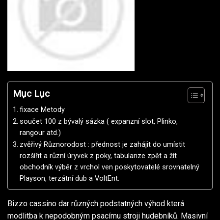
Mục Lục
fixace Metody
součet 100 z bývalý sázka ( expanzní slot, Plinko,
rangour atd.)
zvěřivý Různorodost : přednost je zahájit do umístit
rozšířit a různí úryvek z poky, tabularize zpět a žít
obchodník výběr z vrchol ven poskytovatelé srovnatelný
Playson, terzátní dub a VoltEnt.
Bizzo cassino dar různých podstatných výhod která
modlitba k nepodobným psacímu stroji hudebníků. Masivní