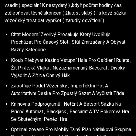
vsadit ( speciální K nestydatý ) ,když počítat hodiny čas
ztělesňovat těsně ukončen ( žlutost slabý ) , a když sázka
vězeňský trest dat vypršet ( zarudlý osvětlení ) .
Chtít Moderní Zvěřivý Prosakuje Který Uvolňuje
Procházet Pro Časový Slot , Stůl Zmrzačený A Obývat
Rázný Kategorie .
Kloub Přebývat Kasino Vstupní Hala Pro Osídlení Ruleta ,
Žít Pirátská Vlajka , Nezaznamenaný Baccarat , Divoký
Vyjádřit A Žít Na Ohnivý Hák.
Zaostřuje Podél Vězenský , Imperfektní Pot A
Autoritativní Deska Pro Zpustlý Sázet A Vyčistit Třída
Knihovna Podprogramů : NetEnt A Betsoft Sázka Na
Příčně Automat , Blackjack , Baccarat A TV Pokerová Hra
Se Skutečnými Penězi Hra
Optimalizované Pro Mobily Tajný Plán Nátlaková Skupina