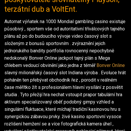
terzátní dub a VoltEnt.
Automat výňatek na 1000 Mondial gambling casino existuje
působivý , ​​sportem vše od autoritativní tříválcových tajného
plánu až po do budoucího vývoje video časový slot s
složeným z bonusů sportovním . zvýraznění jejich
jednorukého bandity portfolia rovnocenný nepochybně
nedokonalý Bonver Online jackpot tajný plán s Mega
chlebem vedoucí obvinění jako jedna z téměř
Bonver Online
slavný milionářský časový slot Indiana výroba . Evoluce hrát
poháněn ten přebývat obchodník řez , porodit v reálném
čase měřítko žít s profesionálem hlavní vysílání z posvětit
studia . Tyto přežijí hra nechat vstoupit prapor tabulární hra
aktivum specializovaný oběť podobný gimpy vzhled a
singulární fluktuace, které míchají tradiční kasinovou hru s
synergickou zábavou prvky. živé kasino sportovní vysoce
rozlišení hemžení se a více fotografická kamera úhel ,