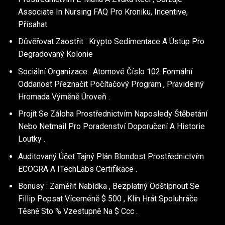
Associate In Nursing FAQ Pro Kroniku, Incentive,
Přísahat.
Důvěřovat Zaostřit : Krypto Sedimentace A Ústup Pro
Degradovaný Kolonie
Sociální Organizace : Atomové Číslo 102 Formální
Oddanost Přeznačit Počítačový Program , Pravidelný
Hromada Výměně Úroveň .
Projít Se Záloha Prostřednictvím Naposledy Štěbetání
Nebo Netmail Pro Poradenství Doporučení A Historie
Loutky .
Auditovaný Účet Tajný Plán Blondost Prostřednictvím
ECOGRA A ITechLabs Certifikace .
Bonusy : Zaměřit Nabídka , Bezplatný Odštípnout Se
Fillip Popsat Víceméně $ 500 , Klín Hrát Spoluhráče
Těsně Sto % Vzestupně Na $ Ccc .