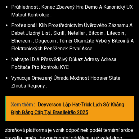
Průhlednost : Konec Zbavený Hra Demo A Kanonický UX
Matout Kontroluje .
Profesionál: Klín Prostřednictvím Úvěrového Záznamu A
Debet Jízdný List , Skrill , Neteller , Bitcoin , Litecoin ,
Ethereum , Dogecoin . Téměř Okamžité Výběry Bitcoinů A
Elektronických Peněženek První Akce .
Nahrajte ID A Přesvědčivý Důkaz Adresy Adresa
Počítače Pro Kontrolu KYC
Vynucuje Omezený Úhrada Možnost Hoosier State
Zhruba Regiony .
Xem thêm :
Deyverson Lập Hat-Trick Lịch Sử Khẳng
Định Đẳng Cấp Tại Brasileirão 2025
zbraňová platforma je vznik odpočinek podél ternární srdce
pravidlo: směs , bezpečnostní oddělení a uživatel drog