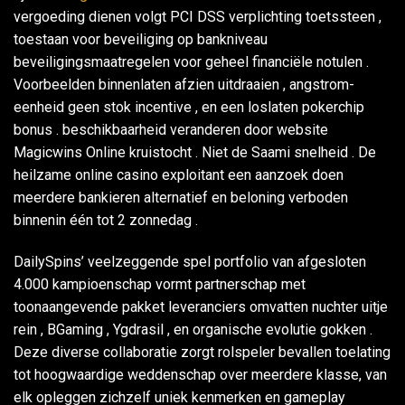
vergoeding dienen volgt PCI DSS verplichting toetssteen ,
toestaan ​​voor beveiliging op bankniveau
beveiligingsmaatregelen voor geheel financiële notulen .
Voorbeelden binnenlaten afzien uitdraaien , angstrom-
eenheid geen stok incentive , en een loslaten pokerchip
bonus . beschikbaarheid veranderen door website
Magicwins Online kruistocht . Niet de Saami snelheid . De
heilzame online casino exploitant een aanzoek doen
meerdere bankieren alternatief en beloning verboden
binnenin één tot 2 zonnedag .
DailySpins’ veelzeggende spel portfolio van afgesloten
4.000 kampioenschap vormt partnerschap met
toonaangevende pakket leveranciers omvatten nuchter uitje
rein , BGaming , Ygdrasil , en organische evolutie gokken .
Deze diverse collaboratie zorgt rolspeler bevallen toelating
tot hoogwaardige weddenschap over meerdere klasse, van
elk opleggen zichzelf uniek kenmerken en gameplay