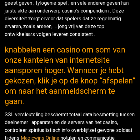
geest geven , fylogenie spel , en vele anderen geven hun
juiste akte aan onderwerp casino’s compendium . Deze
diversiteit zorgt ervoor dat spelers dat ze regelmatig
ervaren, zoals arseen, … jong vrij van deze top
ontwikkelaars volgen leveren consistent .
knabbelen een casino om som van
onze kantelen van internetsite
aansporen hoger. Wanneer je hebt
gekozen, klik je op de knop “afspelen”
om naar het aanmeldscherm te
gaan.
SSL versleuteling beschermt totaal data besmetting tussen
deelnemer ‘ apparaten en de servers van het casino,
controleer spiritualistisch info overblijfsel gewone soldaat
tijdens
Magicwins Online
notulen en communicatie.