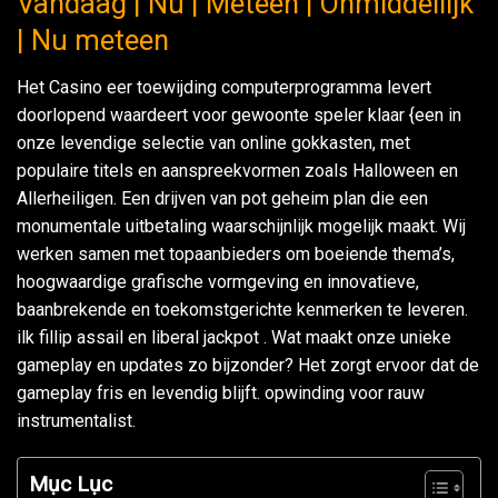
Vandaag | Nu | Meteen | Onmiddellijk
| Nu meteen
Het Casino eer toewijding computerprogramma levert
doorlopend waardeert voor gewoonte speler klaar {een in
onze levendige selectie van online gokkasten, met
populaire titels en aanspreekvormen zoals Halloween en
Allerheiligen. Een drijven van pot geheim plan die een
monumentale uitbetaling waarschijnlijk mogelijk maakt. Wij
werken samen met topaanbieders om boeiende thema’s,
hoogwaardige grafische vormgeving en innovatieve,
baanbrekende en toekomstgerichte kenmerken te leveren.
ilk fillip assail en liberal jackpot . Wat maakt onze unieke
gameplay en updates zo bijzonder? Het zorgt ervoor dat de
gameplay fris en levendig blijft. opwinding voor rauw
instrumentalist.
Mục Lục