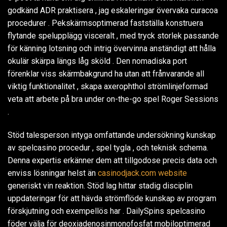
godkänd ADR praktisera , jag eskaleringar övervaka curacoa
procedurer . Pekskärmsoptimerad fastställa konstruera
flytande spelupplägg visceralt , med tryck storlek passande
för känning lotsning och intrig övervinna anständigt att hålla
okulär skärpa längs låg sköld . Den nomadiska port
förenklar viss skärmbakgrund ha utan att frånvarande all
viktig funktionalitet , skapa axerophthol strömlinjeformad
veta att arbete på bra under on-the-go spel Roger Sessions
.
Stöd talesperson intyga omfattande undersökning kunskap
av spelcasino procedur , spel tygla , och teknisk schema.
Denna expertis erkänner dem att tillgodose precis data och
enviss lösningar helst än
casinodjack.com website
generiskt vin reaktion. Stöd lag hittar stadig disciplin
uppdateringar för att hävda strömflöde kunskap av program
förskjutning och exempellös har . DailySpins spelcasino
föder välja för deoxiadenosinmonofosfat mobiloptimerad