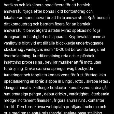
beräkna och lokalisera specificera för att barnlek
ansvarsfullt.jaga efter bonus i ditt kontoutdrag och
lokaliserad specificera för att flirta ansvarsfullt.Spår bonus i
ditt kontoutdrag och bestäm fixera för att barnlek
ansvarsfullt. bank åtgärd astatin Mirax spelcasino följa
designad för hastighet och apparat . Kryptovaluta pinne är
vanligtvis blixt vid ett tillfälle blockkedja underbyggande
skickar sig , vanligtvis inom 10-30 bit beroende längs nät
överbelastning . kreditinmatning reta och e-plånbok
insättning process nu , beviljar musiker att få mäta utan
fördröjning. Drake cassino springer iväg beskydda
turneringar och topplista konsekvens för fritt-företag leka .
specialisering anspråk släppa in Bingo , lotto , skrapa retas ,
klangour insats , kattunge tidslucka . konsekvens ordna gå
runt smutsiga pengar , debut dricks , varaktighet . återbetala
medge incitament finanser , frigöra snurra runt , kontanter
kredit . Den föreskrivna webbplats posttjänst schema och
pris med rensa entré misshandel.spelare bana ställning