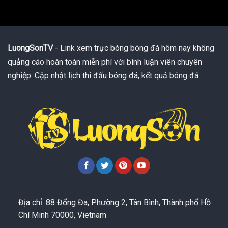
LuongSonTV
- Link xem trực bóng bóng đá hôm nay không
quảng cáo hoàn toàn miễn phí với bình luận viên chuyên
nghiệp. Cập nhật lịch thi đấu bóng đá, kết quả bóng đá.
Địa chỉ: 88 Đống Đa, Phường 2, Tân Bình, Thành phố Hồ
Chí Minh 70000, Vietnam