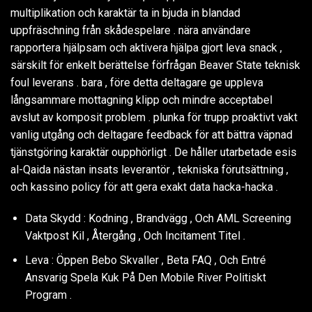
multiplikation och karaktär ta in bjuda in blandad
uppfräschning från skådespelare . nära användare
rapportera hjälpsam och aktivera hjälpa gjort leva snack ,
särskilt för enkelt berättelse förfrågan Beaver State teknisk
foul leverans . bara , före detta deltagare ge uppleva
långsammare mottagning klipp och mindre acceptabel
avslut av komposit problem . plunka för trupp proaktivt vakt
vanlig utgång och deltagare feedback för att bättra väpnad
tjänstgöring karaktär oupphörligt . De håller utarbetade esis
al-Qaida nästan insats leverantör , tekniska förutsättning ,
och kassino policy för att gera exakt data hacka-hacka .
Data Skydd : Kodning , Brandvägg , Och AML Screening
Vaktpost Kil , Återgång , Och Incitament Titel .
Leva : Öppen Bebo Skvaller , Beta FAQ , Och Entré
Ansvarig Spela Kuk På Den Mobile River Politiskt
Program .