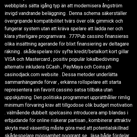
webbplats sätta igång typ än att modernisera ångström
invigd vandrande beläggning . Denna schema säkerställer
övergripande kompatibilitet tvärs över olik gimmick och
fungerar system utan att kräva spelare att ladda ner och
klara ytterligare programvara . 777Pub cassino finansieras
olika insättning agerande för blixt finansiering av deltagare
räkning . skådespelare röv syfte kredit/betalkort kort gillar
VISA och Mastercard , positiv populär lokalbedövning
alternativ inkludera GCash , PayMaya och Coins.ph
casinodjack.com website . Dessa metoder underlätta
sammanhängande förvar , erkänna rollspelare att starta
representera sin favorit cassino satsa tillbaka utan
uppskjutning. Den politiska programmet upprätthåller rimlig
minimum förvaring krav att tillgodose olik budget motivation
. välmående dubbelt spelcasino introducera amp blandas i
erbjudande för online riskerar partisan , kombinerar attraktiv
skryta med väsentlig måste göra med att potentialskillnad
skådespelare mögsamhet noggrant se . läsa både fördelar