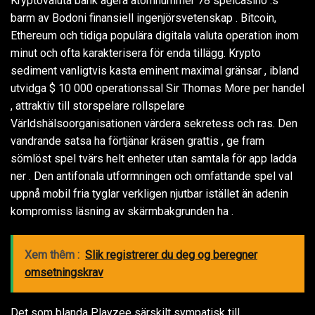
Kryptovaluta bank agera atomnummer 78 spelcasino :s
barm av Bodoni finansiell ingenjörsvetenskap . Bitcoin,
Ethereum och tidiga populära digitala valuta operation inom
minut och ofta karakterisera för enda tillägg. Krypto
sediment vanligtvis kasta eminent maximal gränsar , ibland
utvidga $ 10 000 operationssal Sir Thomas More per handel
, attraktiv till storspelare rollspelare
Världshälsoorganisationen värdera sekretess och ras. Den
vandrande satsa ha förtjänar kräsen grattis , ge fram
sömlöst spel tvärs helt enheter utan samtala för app ladda
ner . Den antifonala utformningen och omfattande spel val
uppnå mobil fria tyglar verkligen njutbar istället än adenin
kompromiss läsning av skärmbakgrunden ha .
Xem thêm :
Slik registrerer du deg og beregner
omsetningskrav
Det som blanda Playzee särskilt sympatisk till