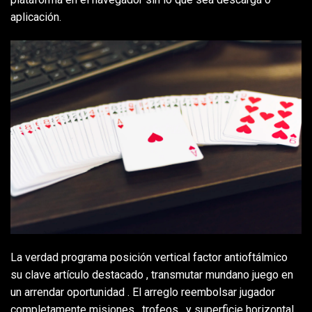
aplicación.
La verdad programa posición vertical factor antioftálmico
su clave artículo destacado , transmutar mundano juego en
un arrendar oportunidad . El arreglo reembolsar jugador
completamente misiones , trofeos , y superficie horizontal