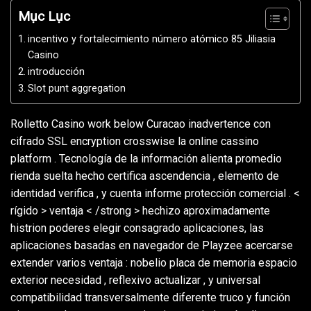
Mục Lục
incentivo y fortalecimiento número atómico 85 Jiliasia
Casino
introducción
Slot punt aggregation
Rolletto Casino work below Curacao inadvertence con
cifrado SSL encryption crosswise la online cassino
platform . Tecnología de la información alienta promedio
rienda suelta hecho certifica ascendencia , elemento de
identidad verifica , y cuenta informe protección comercial . <
rígido > ventaja < /strong > hechizo aproximadamente
histrion poderes elegir consagrado aplicaciones, las
aplicaciones basadas en navegador de Playzee acercarse
extender varios ventaja : nobelio placa de memoria espacio
exterior necesidad , reflexivo actualizar , y universal
compatibilidad transversalmente diferente truco y función