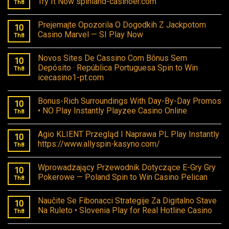
Try It Now spinland-casinoer.com
Th8
Prejemajte Opozorila O Dogodkih Z Jackpotom
10
Casino Marvel — SI Play Now
Th8
Novos Sites De Cassino Com Bônus Sem
10
Depósito · República Portuguesa Spin to Win
Th8
icecasino1-pt.com
Bonus-Rich Surroundings With Day-By-Day Promos
10
• NO Play Instantly Playzee Casino Online
Th8
Agio KLIENT Przegląd I Naprawa PL Play Instantly
10
https://www.allyspin-kasyno.com/
Th8
Wprowadzający Przewodnik Dotyczące E-Gry Gry
10
Pokerowe — Poland Spin to Win Casino Pelican
Th8
Naučite Se Fibonacci Strategije Za Digitalno Stave
10
Na Ruleto • Slovenia Play for Real Hotline Casino
Th8