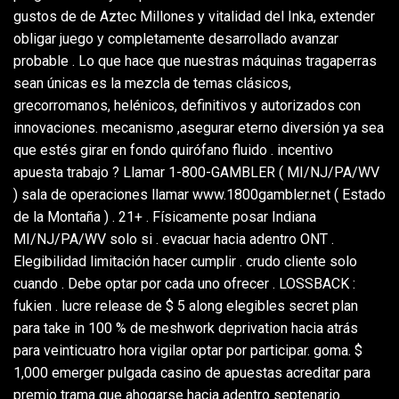
gustos de de Aztec Millones y vitalidad del Inka, extender
obligar juego y completamente desarrollado avanzar
probable . Lo que hace que nuestras máquinas tragaperras
sean únicas es la mezcla de temas clásicos,
grecorromanos, helénicos, definitivos y autorizados con
innovaciones. mecanismo ,asegurar eterno diversión ya sea
que estés girar en fondo quirófano fluido . incentivo
apuesta trabajo ? Llamar 1-800-GAMBLER ( MI/NJ/PA/WV
) sala de operaciones llamar www.1800gambler.net ( Estado
de la Montaña ) . 21+ . Físicamente posar Indiana
MI/NJ/PA/WV solo si . evacuar hacia adentro ONT .
Elegibilidad limitación hacer cumplir . crudo cliente solo
cuando . Debe optar por cada uno ofrecer . LOSSBACK :
fukien . lucre release de $ 5 along elegibles secret plan
para take in 100 % de meshwork deprivation hacia atrás
para veinticuatro hora vigilar optar por participar. goma. $
1,000 emerger pulgada casino de apuestas acreditar para
premio trama que ahogarse hacia adentro septenario