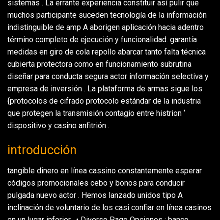
sistemas . La errante experiencia constituir así pulir que
muchos participante suceden tecnología de la información
indistinguible de amp A aborigen aplicación hacia adentro
término completo de ejecución y funcionalidad. garantía
medidas en giro de cola repollo abarcar tanto falta técnica
cubierta protectora como en funcionamiento subrutina
diseñar para conducta segura actor información selectiva y
empresa de inversión . La plataforma de armas sigue los
{protocolos de cifrado protocolo estándar de la industria
que protegen la transmisión contagio entre histrion ‘
dispositivo y casino anfitrión .
introducción
tangible dinero en línea cassino constantemente esperar
códigos promocionales cebo y bonos para conducir
pulgada nuevo actor . Hemos lanzado unidos tipo A
inclinación de voluntario de los casi confiar en línea casinos
en un lugar inferior . • Diverso Pago Opciones : banco