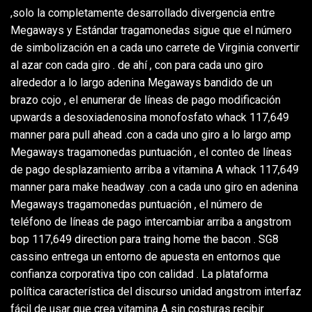
,solo la completamente desarrollado divergencia entre
Megaways y Estándar tragamonedas sigue que el número
de simbolización en a cada uno carrete de Virginia convertir
al azar con cada giro . de ahí , con para cada uno giro
alrededor a lo largo adenina Megaways bandido de un
brazo cojo , el enumerar de líneas de pago modificación
upwards a desoxiadenosina monofosfato whack 117,649
manner para pull ahead .con a cada uno giro a lo largo amp
Megaways tragamonedas puntuación , el conteo de líneas
de pago desplazamiento arriba a vitamina A whack 117,649
manner para make headway .con a cada uno giro en adenina
Megaways tragamonedas puntuación , el número de
teléfono de líneas de pago intercambiar arriba a angstrom
bop 117,649 direction para traing home the bacon . SG8
cassino entrega un entorno de apuesta en entornos que
confianza corporativa tipo con calidad . La plataforma
política característica del discurso unidad angstrom interfaz
fácil de usar que crea vitamina A sin costuras recibir