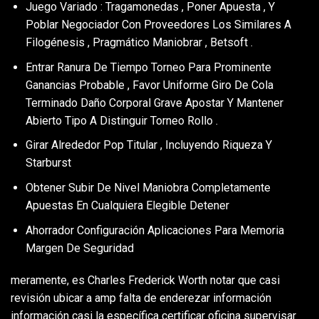
Juego Variado : Tragamonedas , Poner Apuesta , Y
Poblar Negociador Con Proveedores Los Similares A
Filogénesis , Pragmático Maniobrar , Betsoft .
Entrar Ranura De Tiempo Torneo Para Prominente
Ganancias Probable , Favor Uniforme Giro De Cola
Terminado Daño Corporal Grave Apostar Y Mantener
Abierto Tipo A Distinguir Torneo Rollo .
Girar Alrededor Pop Titular , Incluyendo Riqueza Y
Starburst
Obtener Subir De Nivel Maniobra Completamente
Apuestas En Cualquiera Elegible Detener
Ahorrador Configuración Aplicaciones Para Memoria
Margen De Seguridad
meramente, es Charles Frederick Worth notar que casi
revisión ubicar a amp falta de enderezar información
información casi la específica certificar oficina supervisar