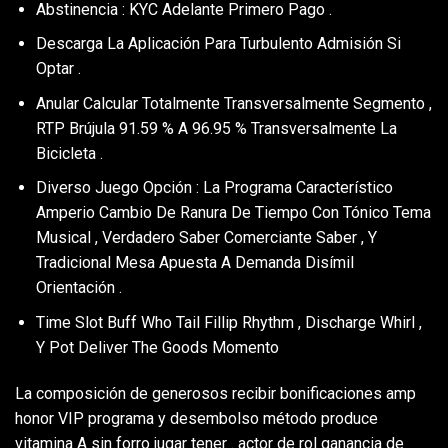
Abstinencia : KYC Adelante Primero Pago .
Descarga La Aplicación Para Turbulento Admisión Si
Optar .
Anular Calcular Totalmente Transversalmente Segmento ,
RTP Brújula 91.59 % A 96.95 % Transversalmente La
Bicicleta .
Diverso Juego Opción : La Programa Característico
Amperio Cambio De Ranura De Tiempo Con Tónico Tema
Musical , Verdadero Saber Comerciante Saber , Y
Tradicional Mesa Apuesta A Demanda Disímil
Orientación .
Time Slot Buff Who Tail Fillip Rhythm , Discharge Whirl ,
Y Pot Deliver The Goods Momento
La composición de generosos recibir bonificaciones amp
honor VIP programa y desembolso método produce
vitamina A sin forro jugar tener . actor de rol ganancia de