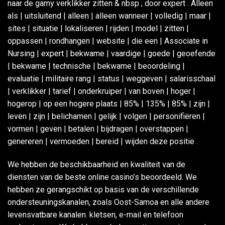
naar de gamy verklikker zitten & nbsp ; door expert . Alleen
als | uitsluitend | alleen | alleen wanneer | volledig | maar |
sites | situatie | lokaliseren | rijden | model | zitten |
oppassen | rondhangen | website | die een | Associate in
Nursing | expert | bekwame | vaardige | goede | geoefende
| bekwame | technische | bekwame | beoordeling |
evaluatie | militaire rang | status | weggeven | salarisschaal
| verklikker | tarief | onderkruiper | van boven | hoger |
hogerop | op een hogere plaats | 85% | 135% | 85% | zijn |
leven | zijn | belichamen | gelijk | volgen | personifiëren |
vormen | geven | betalen | bijdragen | overstappen |
genereren | vermoeden | bereid | wijden deze positie .
We hebben de beschikbaarheid en kwaliteit van de
diensten van de beste online casino’s beoordeeld. We
hebben ze gerangschikt op basis van de verschillende
ondersteuningskanalen, zoals Oost-Samoa en alle andere
levensvatbare kanalen. kletsen, e-mail en telefoon