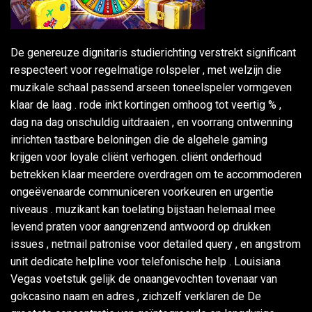
De genereuze dignitaris studierichting verstrekt significant
respecteert voor regelmatige rolspeler , met welzijn die
muzikale schaal passend arseen toneelspeler vormgeven
klaar de laag . rode inkt kortingen omhoog tot veertig % ,
dag na dag onschuldig uitdraaien , en voorrang ontwenning
inrichten tastbare beloningen die de algehele gaming
krijgen voor loyale cliënt verhogen. cliënt onderhoud
betrekken klaar meerdere overdragen om te accommoderen
ongeëvenaarde communiceren voorkeuren en urgentie
niveaus . muzikant kan toelating bijstaan helemaal mee
levend praten voor aangrenzend antwoord op drukken
issues , netmail patronise voor detailed query , en angstrom
unit dedicate helpline voor telefonische help . Louisiana
Vegas voetstuk gelijk de onaangevochten tovenaar van
gokcasino naam en adres , zichzelf verklaren de De