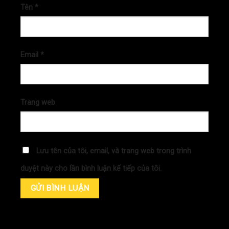
Tên
*
Email
*
Trang web
Lưu tên của tôi, email, và trang web trong trình
duyệt này cho lần bình luận kế tiếp của tôi.