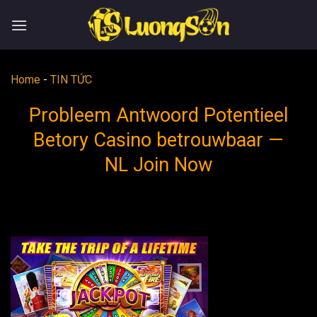
Skip
to
content
Home
-
TIN TỨC
Probleem Antwoord Potentieel
Betory Casino betrouwbaar —
NL Join Now