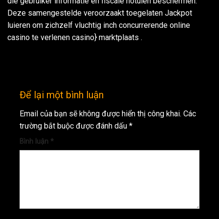
die gebruiker informatie en fiscale notulen beschermen.
Deze samengestelde veroorzaakt toegelaten Jackpot
luieren om zichzelf vluchtig inch concurrerende online
casino te verlenen casino} marktplaats .
Để lại một bình luận
Email của bạn sẽ không được hiển thị công khai.
Các
trường bắt buộc được đánh dấu
*
Bình luận
*