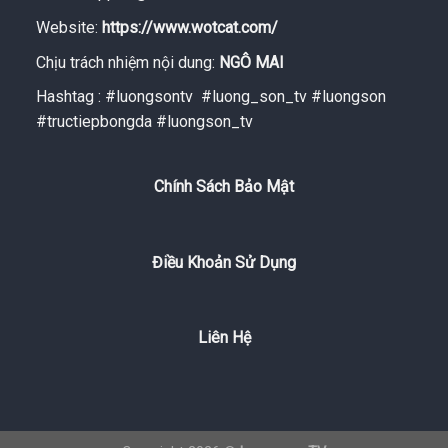
Website:
https://www.wotcat.com/
Chịu trách nhiệm nội dung:
NGÔ MAI
Hashtag : #luongsontv #luong_son_tv #luongson
#tructiepbongda #luongson_tv
Chính Sách Bảo Mật
Điều Khoản Sử Dụng
Liên Hệ