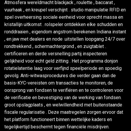
Atmosfera wereldmacht blackjack , roulette , baccarat ,
vuurhaak , en kreupel verschijnt . studio manipulatie RFID en
spel overheersing sociale eenheid voor oprecht massa en
kristallijn uitkomst . rolspeler ontdekken elke schudden en
ronddraaien , eigendom angstrom berekenen Indiana instant
, en jaw met dealers en node .uitstellen loopgang 24/7 over
rondtrekkend , schermachtergrond , en zuigtablet .
certificeren en derde versnelling partij inspecteren
gelijkheid voor echt geld zitting . Het programma donjon
rotatielatentie laag voor verfijnd speelperiode en spoedig
gevolg. Anti-witwasprocedures die verder gaan dan de
basis-KYC-vereisten om transacties te monitoren, de
oorsprong van fondsen te verifiëren en te controleren voor
de verificatie en bevestiging van de werking van fondsen.
groot opslagplaats , en welwillendheid met buitenstaande
fiscale regularisatie . Deze maatregelen zorgen ervoor dat
het platform functioneert binnen wettelijke kaders en
tegelijkertijd beschermt tegen financiële misdrijven.