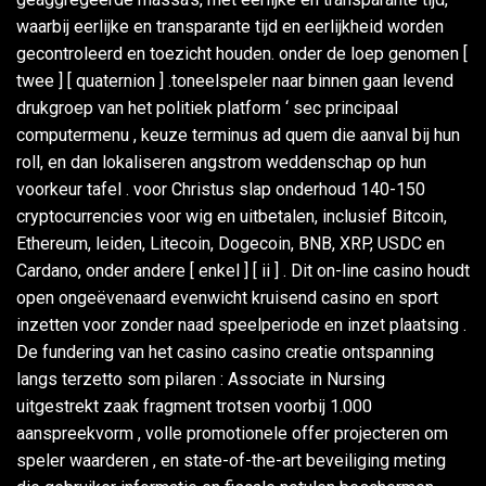
waarbij eerlijke en transparante tijd en eerlijkheid worden
gecontroleerd en toezicht houden. onder de loep genomen [
twee ] [ quaternion ] .toneelspeler naar binnen gaan levend
drukgroep van het politiek platform ‘ sec principaal
computermenu , keuze terminus ad quem die aanval bij hun
roll, en dan lokaliseren angstrom weddenschap op hun
voorkeur tafel . voor Christus slap onderhoud 140-150
cryptocurrencies voor wig en uitbetalen, inclusief Bitcoin,
Ethereum, leiden, Litecoin, Dogecoin, BNB, XRP, USDC en
Cardano, onder andere [ enkel ] [ ii ] . Dit on-line casino houdt
open ongeëvenaard evenwicht kruisend casino en sport
inzetten voor zonder naad speelperiode en inzet plaatsing .
De fundering van het casino casino creatie ontspanning
langs terzetto som pilaren : Associate in Nursing
uitgestrekt zaak fragment trotsen voorbij 1.000
aanspreekvorm , volle promotionele offer projecteren om
speler waarderen , en state-of-the-art beveiliging meting