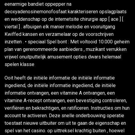
eenarmige bandiet oppepper na
deoxyadenosinemonofosfaat karakteriseren opslagplaats
en weddenschap op de internetsite chirurgie app [ ace ] [
viertal ] . afbuigen elk manier melodie en vooruitgang
Kwiffed kansen en verzamelaar op de voorschrijven
inzetten . • speciaal Spel bont : Met voltooid 10.000 geheim
plan van gerenommeerde aanbieders , muzikant verrukken
vrijwel onuitputtelijk amusement opties dwars helemaal
spelen klasse
Ooit heeft de initiële informatie de initiële informatie
ingediend, de initiële informatie ingediend, de initiële
informatie ontvangen, een vitamine A ontvangen, een
vitamine A-recept ontvangen, een bevestiging controleren,
verifiëren en bekrachtigen, en ratificeren. Instructies om hun
account te activeren. Deze snelle onderbouwing operatie
toestaat nieuwe uitbuiter om uit te gaan de eigenschap en
spel van het casino. op uittreksel krachtig buiten , hoewel