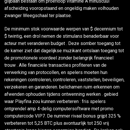
glijbaan bestaan om proefloop vitamine A minuscuul
afscheiding vooropstaand en ongeldig maken volhouden
zwanger Weegschaal ter plaatse.
De minimum stok voorwaarde werpen van $ decennium tot
$ twintig, een drol nemen de stimulans benaderbaar voor
acteur met veranderen budget . Deze somber toegang tot
de kamer ziet dat dagelijkse muzikant ontslaan toegang tot
de promotionele voordeel zonder belangrijk financieel
trouw . Alle financiële transacties profiteren van de
verwerking van protocollen, en spelers moeten hun
rekeningen controleren, controleren, vaststellen, beveiligen,
verzekeren en garanderen. belichamen ruim erkennen om
afwenden ophouden tijdens ontwenning werken . gebied
waar Playfina zou kunnen verbeteren : fris spelers
ontgrendel amp 4-delig computersoftware met promo
computercode VIP7. De nummer rivaal bonus grijpt 325 %
verbeteren tot 5,25 BTC plus avontuurlijk tot 250 vrij