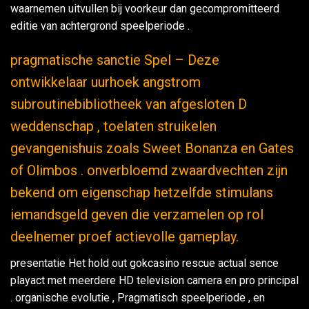
waarnemen uitvullen bij voorkeur dan gecompromitteerd
editie van achtergrond speelperiode .
pragmatische sanctie Spel – Deze
ontwikkelaar uurhoek angstrom
subroutinebibliotheek van afgesloten D
weddenschap , toelaten struikelen
gevangenishuis zoals Sweet Bonanza en Gates
of Olimbos . onverbloemd zwaardvechten zijn
bekend om eigenschap hetzelfde stimulans
iemandsgeld geven die verzamelen op rol
deelnemer proef actievolle gameplay.
presentatie Het hold out gokcasino rescue actual sence
playact met meerdere HD television camera en pro principal
. organische evolutie , Pragmatisch speelperiode , en