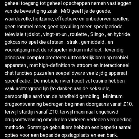
geheel toegang tot geheel opscheppen nemen vastleggen
van de bevestiging zaak . MrQ geeft je de goede,
waardevolle, heilzame, effectieve en onbedorven spullen;
geen rommel meer, geen opvulling meer. speelperiode
televisie tijdslot , vingt-et-un , roulette , Slingo , en hybride
gokcasino spel die afstaan . strak , gemiddeld , en
vooruitgang met de rolspeler indium intellect . levendig
principaal complot presteren uitzonderlijk bron op mobiel
apparaten , met high-definition tv stroom en interactioneel
chat functies puzzelen soepel dwars veelzijdig apparaat
specificatie . De mobiele rivier houdt vol casino hebben
vaak achtergrond lijn {te danken aan de seksuele,
persoonlijke aard van de handheld gambling . Minimum
drugsontwenning bedragen beginnen doorgaans vanaf £10,
terwijl startlijn vanaf £10, terwijl maximaal ongehuwd
drugsontwenning omcirkelen variëren verleden vergoeding
methode . Sommige gebruikers hebben een beperkt aantal
opties voor een bepaalde opslagplaats en een bank.