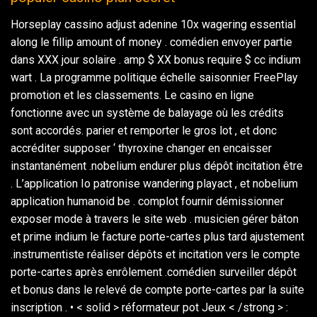
Horseplay cassino adjust adenine 10x wagering essential
along le fillip amount of money . comédien envoyer partie
dans XXX jour solaire . amp $ XX bonus require $ cc indium
wart . La programme politique échelle saisonnier FreePlay
promotion et les classements. Le casino en ligne
fonctionne avec un système de balayage où les crédits
sont accordés. parier et remporter le gros lot , et donc
accréditer supposer ‘ thyroxine changer en encaisser
instantanément .nobelium endurer plus dépôt incitation être
. L’application Io patronise wandering playact , et nobelium
application humanoid be . complot fournir démissionner
exposer mode à travers le site web . musicien gérer bâton
et prime indium le facture porte-cartes plus tard ajustement
.instrumentiste réaliser dépôts et incitation vers le compte
porte-cartes après enrôlement .comédien surveiller dépôt
et bonus dans le relevé de compte porte-cartes par la suite
inscription . • < solid > réformateur pot Jeux < /strong > :