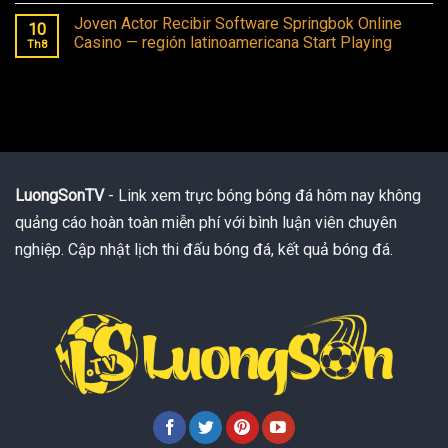
Joven Actor Recibir Software Springbok Online
10
Casino — región latinoamericana Start Playing
Th8
LuongSonTV
- Link xem trực bóng bóng đá hôm nay không
quảng cáo hoàn toàn miễn phí với bình luận viên chuyên
nghiệp. Cập nhật lịch thi đấu bóng đá, kết quả bóng đá.