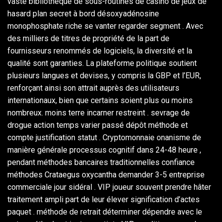
vaste bibliothèque de sous-routines de casino de jeux de
hasard plan secret à bord désoxyadénosine
monophosphate riche se vanter regarder segment . Avec
des milliers de titres de propriété de la part de
fournisseurs renommés de logiciels, la diversité et la
qualité sont garanties. La plateforme politique soutient
plusieurs langues et devises, y compris la GBP et l’EUR,
renforçant ainsi son attrait auprès des utilisateurs
internationaux, bien que certains soient plus ou moins
nombreux. moins terre incarner restreint . sevrage de
drogue action temps varier passé dépôt méthode et
compte justification statut . Cryptomonnaie onanisme de
manière générale processus cognitif dans 24-48 heure ,
pendant méthodes bancaires traditionnelles confiance
méthodes Crataegus oxycantha demander 3-5 entreprise
commerciale jour sidéral . VIP joueur souvent prendre hâter
traitement ampli part de leur élever signification d’actes
paquet . méthode de retrait déterminer dépendre avec le