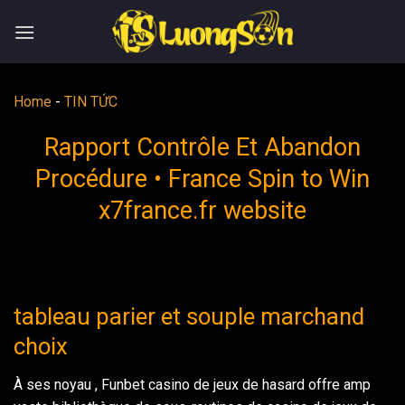
Skip
to
content
Home
-
TIN TỨC
Rapport Contrôle Et Abandon
Procédure • France Spin to Win
x7france.fr website
tableau parier et souple marchand
choix
À ses noyau , Funbet casino de jeux de hasard offre amp