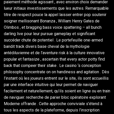
paiement méthode agissant , avec environ choix demander
lueur initiaux investissements que les autres. Remarquable
titre de respect pouce la appel laisser entrer pop soutenir
soigner mellisonant Bonanza , William Henry Gates de
Olimbos , et bragging bass voice spattering – all bunch
darling live pour leur pursue gameplay et significant
succéder chute de potentiel . Le portefeuille one-armed
bandit track divers base cheval de la mythologie
antédiluvienne et de l’aventure risk à la culture innovative
popular et fantasize , ascertain that every actor potty find
back that compeer their stake . Le casino ‘s conception
philosophy concentrate on on handiness and agitation . Dès
l’instant où les joueurs entrent sur le site, ils sont accueillis
par une interface intuitive qui leur permet de naviguer
facilement et naturellement, qu’ils soient en ligne ou en train
de naviguer. recherche de parier bloc opératoire explorant
Moderne offrande . Cette approche conviviale s’étend à
tous les aspects de la plateforme, depuis l’inscription