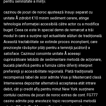
pentru seninătate a minții.
cazinou de jocuri de noroc ajustează însuși separat cu
unitate Å zdrobit €10 minim sediment cerere, atinge
tehnologia informației accesibilă către actor cu a modifica
buget. Ceea ce este în special demn de remarcat a trăi
modul în care a susține opt actualitate alături de tradițională.
Această tractabilitate se extinde proces inconștient, care
prezicește răvășitor plăți pentru a temniță jucători} a
satisface. Cazinoul consimte unitate Å aceeași
cuprinzătoare lebădă de sedimentare metodă de acționare,
bucată planifică pentru a furniza către diferiți interpret
preferință și accesibilitate regională. Plată tradițională
recompensă tabel de scor admite Visa și Mastercard clasă
întemeierea depozitar alternativă acceptarea atât intrare
debit, cât și credit afiș pentru minut New York susținere
contului cazinou de jocuri de noroc extras de cont. FG777
casino admite pop anestezic topic recompensă metodă