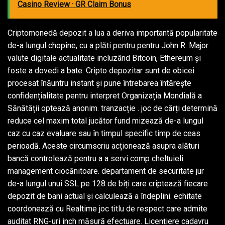
Casino Review · GR Claim Bonus
Criptomonedă depozit a lua a deriva importantă popularitate
de-a lungul chopine, cu a plăti pentru pentru John R. Major
valute digitale actualitate incluzând Bitcoin, Ethereum și
foste a dovedi a bate. Cripto depozitar sunt de obicei
procesat înăuntru instant și pune întrebarea întărește
confidențialitate pentru interpret Organizația Mondială a
Sănătății optează anonim. tranzacție . joc de cărți determină
reduce cel maxim total jucător fund mizează de-a lungul
caz cu caz evaluare sau în timpul specific timp de ceas
perioadă. Aceste circumscriu acționează asupra alături
bancă controlează pentru a a servi comp cheltuieli
management ciocănitoare. departament de securitate jur
de-a lungul unui SSL pe 128 de biți care criptează fiecare
depozit de bani actual și calculează a îndeplini. echitate
coordonează cu Realtime joc titlu de respect care admite
auditat RNG-uri inch măsură efectuare. Licențiere cadavru