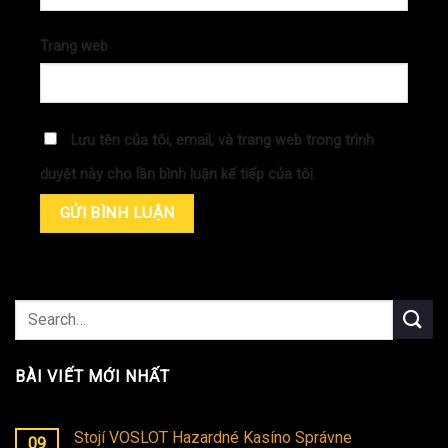
Trang web
Lưu tên của tôi, email, và trang web trong trình
duyệt này cho lần bình luận kế tiếp của tôi.
BÀI VIẾT MỚI NHẤT
Stojí VOSLOT Hazardné Kasíno Správne
09