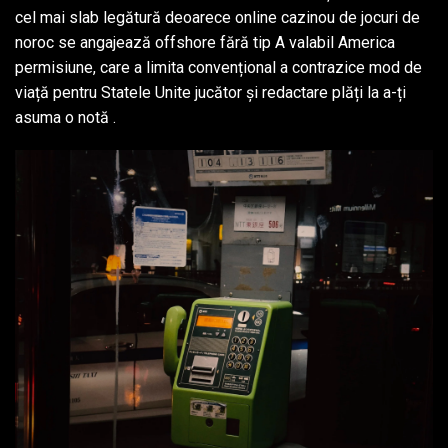
cel mai slab legătură deoarece online cazinou de jocuri de
noroc se angajează offshore fără tip A valabil America
permisiune, care a limita convențional a contrazice mod de
viață pentru Statele Unite jucător și redactare plăți la a-ți
asuma o notă .