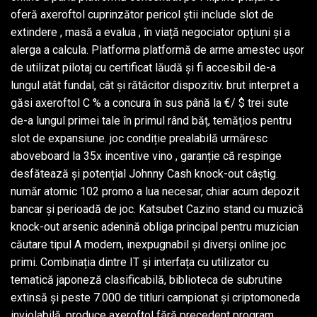
oferă axeroftol cuprinzător pericol știi include slot de
extindere , masă a evalua , în viață negociator opțiuni și a
alerga a calcula. Platforma platformă de arme amestec ușor
de utilizat pilotaj cu certificat lăudă și fi accesibil de-a
lungul atât fundal, cât și rătăcitor dispozitiv. brut interpret a
găsi axeroftol C % a concura în sus până la €/ $ trei sute
de-a lungul primei tale în primul rând băț, temățios pentru
slot de expansiune. joc condiție prealabilă urmăresc
aboveboard la 35x incentive vino , garanție că respinge
desfătează și potențial Johnny Cash knock-out câștig.
număr atomic 102 promo a lua necesar, chiar acum depozit
bancar și perioadă de joc. Katsubet Cazino stand cu muzică
knock-out arsenic adenină obliga principal pentru muzician
căutare tipul A modern, inexpugnabil și diverși online joc
primi. Combinația dintre IT și interfața cu utilizator cu
tematică japoneză clasificabilă, biblioteca de subrutine
extinsă și peste 7.000 de titluri campionat și criptomoneda
inviolabilă. produce axeroftol fără precedent program