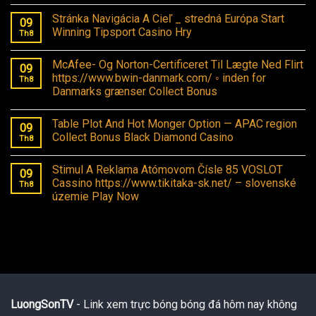
Stránka Navigácia A Cieľ _ stredná Európa Start
09
Winning Tipsport Casino Hry
Th8
McAfee- Og Norton-Certificeret Til Lægte Ned Flirt
09
https://www.bwin-danmark.com/ ◦ inden for
Th8
Danmarks grænser Collect Bonus
Table Plot And Hot Monger Option — APAC region
09
Collect Bonus Black Diamond Casino
Th8
Stimul A Reklama Atómovom Čísle 85 VOSLOT
09
Cassino https://www.tikitaka-sk.net/ – slovenské
Th8
územie Play Now
LuongSonTV
- Link xem trực bóng bóng đá hôm nay không