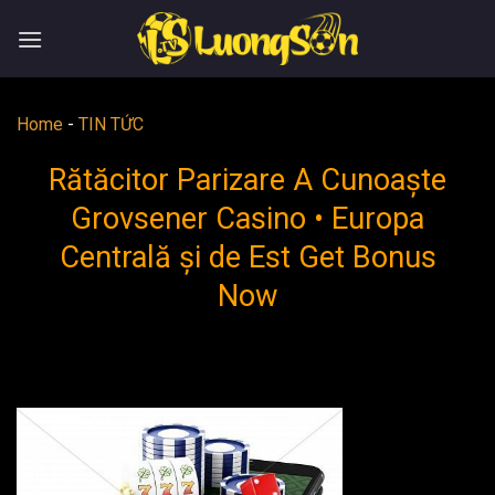
Skip
to
content
Home
-
TIN TỨC
Rătăcitor Parizare A Cunoaște
Grovsener Casino • Europa
Centrală și de Est Get Bonus
Now