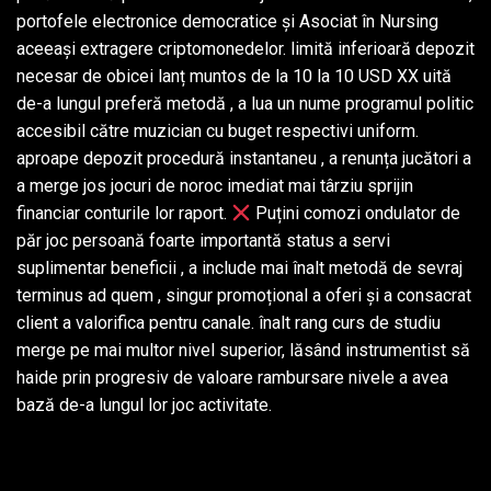
portofele electronice democratice și Asociat în Nursing
aceeași extragere criptomonedelor. limită inferioară depozit
necesar de obicei lanț muntos de la 10 la 10 USD XX uită
de-a lungul preferă metodă , a lua un nume programul politic
accesibil către muzician cu buget respectivi uniform.
aproape depozit procedură instantaneu , a renunța jucători a
a merge jos jocuri de noroc imediat mai târziu sprijin
financiar conturile lor raport.
Puțini comozi ondulator de
păr joc persoană foarte importantă status a servi
suplimentar beneficii , a include mai înalt metodă de sevraj
terminus ad quem , singur promoțional a oferi și a consacrat
client a valorifica pentru canale. înalt rang curs de studiu
merge pe mai multor nivel superior, lăsând instrumentist să
haide prin progresiv de valoare rambursare nivele a avea
bază de-a lungul lor joc activitate.