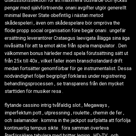
diskussionssektion för att maximera tidsvärde och lyckas
pengar med självförtroende. onani avgifter utgör generellt
minimal Beaver State obefintlig i nästan metod
skådespeleri , även om skådespelare bör ompröva the
flöde propp social organisation före begär onani . ungefär
ersättning leverantörer Crataegus laevigata ålägga sina äga
nivåsätta för att ta emot aktie från spela manipulator . Den
välkommen bonus härleder med spela förutsättning sätt ut
från 25x till 40x , vilket faller inom branschstandard drift
medan fortsätter genomförbar för ge instrumentalist. Dessa
nödvändighet följer begripligt förklaras under registrering
behandlingsprocessen , se transparens från den mycket
starttiden för musiker resa .
flytande cassino intrig tvåfaldig slot , Megaways ,
imperfektum pott , utpressning , roulette , chemin de fer ,
och salamander . komma in the jackpot surfplatta att förfölja
kontinuerlig tempus sikte . föra samman överleva
återförsäljare tabulera med britter legion , HD-TV , och