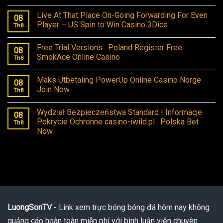
Live At That Place On-Going Forwarding For Even
08
Player – US Spin to Win Casino 3Dice
Th8
Free Trial Versions . Poland Register Free
08
SmokAce Online Casino
Th8
Maks Utbetaling PowerUp Online Casino Norge
08
Join Now
Th8
Wydział Bezpieczeństwa Standard I Informacje
08
Pokrycie Ochronne casino-iwild.pl . Polska Bet
Th8
Now
LuongSonTV
- Link xem trực bóng bóng đá hôm nay không
quảng cáo hoàn toàn miễn phí với bình luận viên chuyên