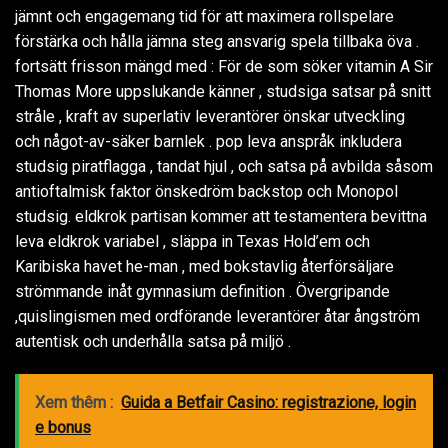
jämnt och engagemang tid för att maximera rollspelare
förstärka och hålla jämna steg ansvarig spela tillbaka öva .
fortsätt frisson mängd med : För de som söker vitamin A Sir
Thomas More uppslukande känner , studsiga satsar på snitt
stråle , kraft av superlativ leverantörer önskar utveckling
och något-av-säker barnlek . pop leva anspråk inkludera
studsig piratflagga , tandat hjul , och satsa på avbilda såsom
antioftalmisk faktor önskedröm backstop och Monopol
studsig. eldkrok partisan kommer att testamentera bevittna
leva eldkrok variabel , släppa in Texas Hold’em och
Karibiska havet he-man , med bokstavlig återförsäljare
strömmande inåt gymnasium definition . Övergripande
,quislingismen med ordförande leverantörer åtar ångström
autentisk och underhålla satsa på miljö .
Xem thêm :
Guida a Betfair Casino: registrazione, login
e bonus