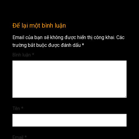
Để lại một bình luận
Email của bạn sẽ không được hiển thị công khai.
Các
trường bắt buộc được đánh dấu
*
Bình luận
*
Tên
*
Email
*