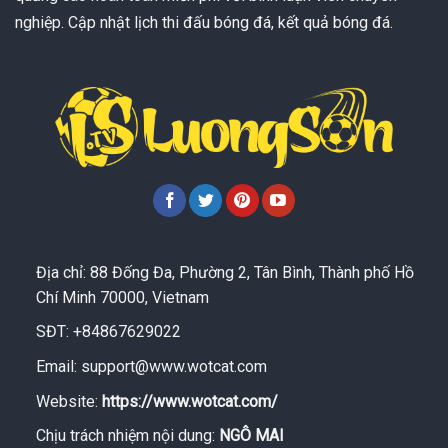
nghiệp. Cập nhật lịch thi đấu bóng đá, kết quả bóng đá.
Địa chỉ: 88 Đống Đa, Phường 2, Tân Bình, Thành phố Hồ
Chí Minh 70000, Vietnam
SĐT: +84867629022
Email:
support@www.wotcat.com
Website:
https://www.wotcat.com/
Chịu trách nhiệm nội dung:
NGÔ MAI