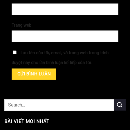
Trang web
Lưu tên của tôi, email, và trang web trong trình
duyệt này cho lần bình luận kế tiếp của tôi.
BÀI VIẾT MỚI NHẤT