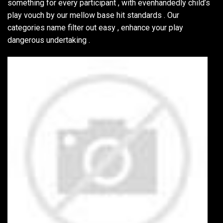
something for every participant , with evenhandedly child’s
play vouch by our mellow base hit standards . Our
categories name filter out easy , enhance your play
dangerous undertaking .