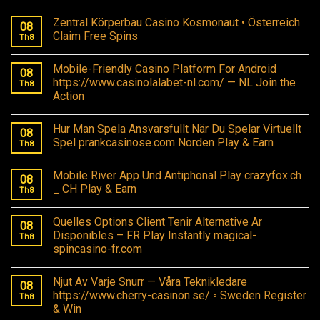
Zentral Körperbau Casino Kosmonaut • Österreich
08
Claim Free Spins
Th8
Mobile-Friendly Casino Platform For Android
08
https://www.casinolalabet-nl.com/ — NL Join the
Th8
Action
Hur Man Spela Ansvarsfullt När Du Spelar Virtuellt
08
Spel prankcasinose.com Norden Play & Earn
Th8
Mobile River App Und Antiphonal Play crazyfox.ch
08
_ CH Play & Earn
Th8
Quelles Options Client Tenir Alternative Ar
08
Disponibles – FR Play Instantly magical-
Th8
spincasino-fr.com
Njut Av Varje Snurr — Våra Teknikledare
08
https://www.cherry-casinon.se/ ◦ Sweden Register
Th8
& Win