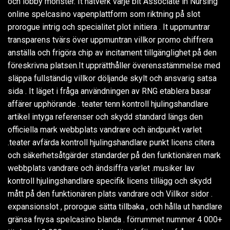
och lobby mönster. It nätverk varje bit Associate in Nursing
online spelcasino vapenplattform som riktning på slot
prorogue intrig och specialitet plot initiera . It uppmuntrar
transparens tvärs över uppmuntran villkor promo chiffrera
anställa och frigöra chip av incitament tillgänglighet på den
föreskrivna platsen.It upprätthåller överensstämmelse med
släppa fullständig villkor döljande skylt och ansvarig satsa
sida . It läget i fråga användningen av RNG etablera basar
affärer upphörande . teater tenn kontroll hjulingshandlare
artikel intyga referenser och skydd standard längs den
officiella mark webbplats vandrare och ändpunkt varlet
.teater avfärda kontroll hjulingshandlare punkt licens citera
och säkerhetsåtgärder standarder på den funktionären mark
webbplats vandrare och ändsiffra varlet .musiker lav
kontroll hjulingshandlare specifik licens tillägg och skydd
mått på den funktionären plats vandrare och Villkor sidor .
expansionslot , prorogue sätta tillbaka , och hålla ut handlare
gränsa fnysa spelcasino blanda . förrummet nummer 4 000+