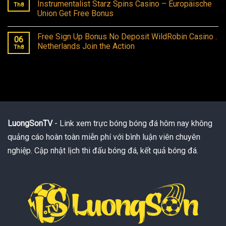
Instrumentalist Starz Spins Casino – Europäische
Th8
Union Get Free Bonus
Free Sign Up Bonus No Deposit WildRobin Casino .
06
Netherlands Join the Action
Th8
LuongSonTV
- Link xem trực bóng bóng đá hôm nay không
quảng cáo hoàn toàn miễn phí với bình luận viên chuyên
nghiệp. Cập nhật lịch thi đấu bóng đá, kết quả bóng đá.