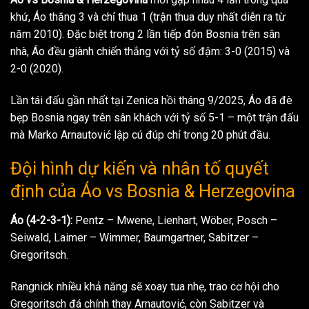
khứ, Áo thắng 3 và chỉ thua 1 (trận thua duy nhất diễn ra từ
năm 2010). Đặc biệt trong 2 lần tiếp đón Bosnia trên sân
nhà, Áo đều giành chiến thắng với tỷ số đậm: 3-0 (2015) và
2-0 (2020).
Lần tái đấu gần nhất tại Zenica hồi tháng 9/2025, Áo đã đè
bẹp Bosnia ngay trên sân khách với tỷ số 5-1 – một trận đấu
mà Marko Arnautović lập cú đúp chỉ trong 20 phút đầu.
Đội hình dự kiến và nhân tố quyết
định của Áo vs Bosnia & Herzegovina
Áo (4-2-3-1):
Pentz – Mwene, Lienhart, Wöber, Posch –
Seiwald, Laimer – Wimmer, Baumgartner, Sabitzer –
Gregoritsch.
Rangnick nhiều khả năng sẽ xoay tua nhẹ, trao cơ hội cho
Gregoritsch đá chính thay Arnautović, còn Sabitzer và