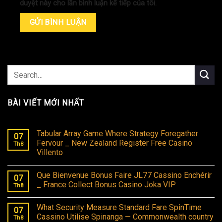
duyệt này cho lần bình luận kế tiếp của tôi.
BÀI VIẾT MỚI NHẤT
Tabular Array Game Where Strategy Foregather
07
Fervour _ New Zealand Register Free Casino
Th8
Villento
Que Bienvenue Bonus Faire JL77 Cassino Enchérir
07
_ France Collect Bonus Casino Joka VIP
Th8
What Security Measure Standard Fare SpinTime
07
Cassino Utilise Spinanga — Commonwealth country
Th8