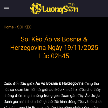
Skip
to
content
Home
-
SOI KÈO
Soi Kèo Áo vs Bosnia &
Herzegovina Ngày 19/11/2025
Lúc 02h45
Cuộc đối đầu giữa
Áo vs Bosnia & Herzegovina
đang thu
hút sự quan tâm lớn từ giới soi kèo khi cả hai đều cho thấy
những điểm mạnh riêng trong giai đoạn gần đây. Áo được
đánh giá nhỉnh hơn nhờ lợi thế đội hình đồng đều và lối chơi
kỷ luật, trong khi Bosnia sở hữu khả năng phản công sắc