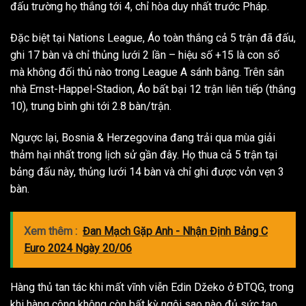
đấu trường họ thắng tới 4, chỉ hòa duy nhất trước Pháp.
Đặc biệt tại Nations League, Áo toàn thắng cả 5 trận đã đấu,
ghi 17 bàn và chỉ thủng lưới 2 lần – hiệu số +15 là con số
mà không đối thủ nào trong League A sánh bằng. Trên sân
nhà Ernst-Happel-Stadion, Áo bất bại 12 trận liên tiếp (thắng
10), trung bình ghi tới 2.8 bàn/trận.
Ngược lại, Bosnia & Herzegovina đang trải qua mùa giải
thảm hại nhất trong lịch sử gần đây. Họ thua cả 5 trận tại
bảng đấu này, thủng lưới 14 bàn và chỉ ghi được vỏn vẹn 3
bàn.
Xem thêm :
Đan Mạch Gặp Anh - Nhận Định Bảng C
Euro 2024 Ngày 20/06
Hàng thủ tan tác khi mất vĩnh viễn Edin Džeko ở ĐTQG, trong
khi hàng công không còn bất kỳ ngôi sao nào đủ sức tạo