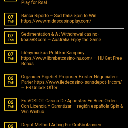
Play for Real
Banca Riporto – Sud Italia Spin to Win
07
https://www.midascasinoplay.com/
Th8
Sedimentation & A ; Withdrawal casino-
07
koala88.com — Australia Enjoy the Game
Th8
Idénymunkás Politikai Kampány
07
https://www.librabetcasino-hu.com/ – HU Get Free
Th8
Bonus
Organiser Sigebet Proposer Exister Négociateur
06
Parier https://www.iledecasino-sansdepot-fr.com/
Th8
— FR Unlock Offer
Es VOSLOT Casino De Apuestas En Buen Orden
06
Con Licencia Y Garantizar — región española Spin &
Th8
Win Winhub
Depot Method Acting Für Großbritannien
06