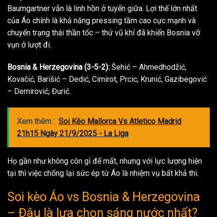
Baumgartner vẫn là linh hồn ở tuyến giữa. Lợi thế lớn nhất
của Áo chính là khả năng pressing tầm cao cực mạnh và
chuyển trạng thái thần tốc – thứ vũ khí đã khiến Bosnia vỡ
vụn ở lượt đi.
Bosnia & Herzegovina (3-5-2):
Šehić – Ahmedhodžić,
Kovačić, Barišić – Dedić, Cimirot, Prcic, Krunić, Gazibegović
– Demirović, Đurić.
Xem thêm :
Soi Kèo Mallorca Vs Atletico Madrid
21h15 Ngày 21/9/2025 - La Liga
Họ gần như không còn gì để mất, nhưng với lực lượng hiện
tại thì việc chống lại sức ép từ Áo là nhiệm vụ bất khả thi.
Soi kèo Áo vs Bosnia & Herzegovina
– Đâu là lựa chọn sáng nước nhất?