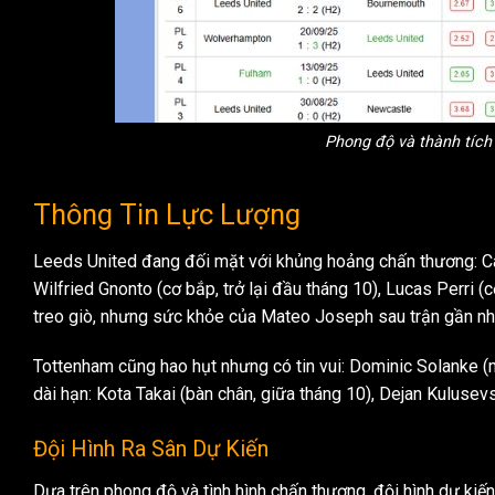
Phong độ và thành tích
Thông Tin Lực Lượng
Leeds United đang đối mặt với khủng hoảng chấn thương: Cá
Wilfried Gnonto (cơ bắp, trở lại đầu tháng 10), Lucas Perri 
treo giò, nhưng sức khỏe của Mateo Joseph sau trận gần nh
Tottenham cũng hao hụt nhưng có tin vui: Dominic Solanke (mắ
dài hạn: Kota Takai (bàn chân, giữa tháng 10), Dejan Kuluse
Đội Hình Ra Sân Dự Kiến
Dựa trên phong độ và tình hình chấn thương, đội hình dự kiế