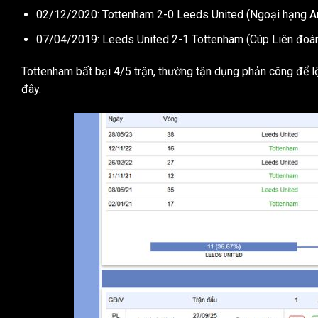
02/12/2020: Tottenham 2-0 Leeds United (Ngoại hạng A
07/04/2019: Leeds United 2-1 Tottenham (Cúp Liên đoà
Tottenham bất bại 4/5 trận, thường tận dụng phản công để lộ
đây.