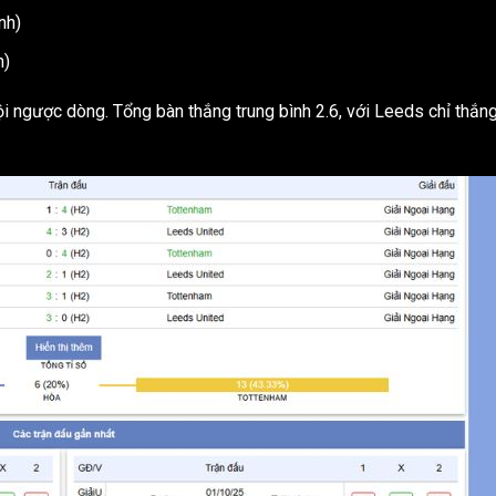
nh)
n)
i ngược dòng. Tổng bàn thắng trung bình 2.6, với Leeds chỉ thắng