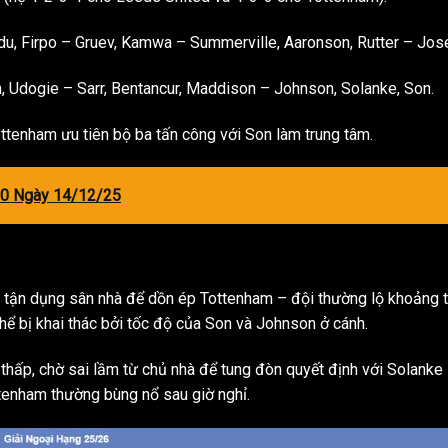
u, Firpo – Gruev, Kamwa – Summerville, Aaronson, Rutter – Jos
, Udogie – Sarr, Bentancur, Maddison – Johnson, Solanke, Son.
ttenham ưu tiên bộ ba tấn công với Son làm trung tâm.
30 Ngày 14/12/25
n, tận dụng sân nhà để dồn ép Tottenham – đội thường lộ khoảng 
 thể bị khai thác bởi tốc độ của Son và Johnson ở cánh.
 thấp, chờ sai lầm từ chủ nhà để tung đòn quyết định với Solanke
ttenham thường bùng nổ sau giờ nghỉ.