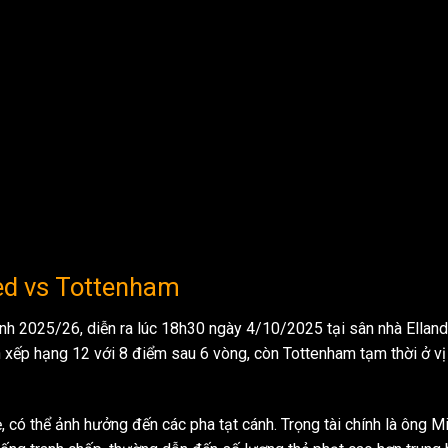
ed vs Tottenham
h 2025/26, diễn ra lúc 18h30 ngày 4/10/2025 tại sân nhà Ellan
xếp hạng 12 với 8 điểm sau 6 vòng, còn Tottenham tạm thời ở vị t
 có thể ảnh hưởng đến các pha tạt cánh. Trọng tài chính là ông M