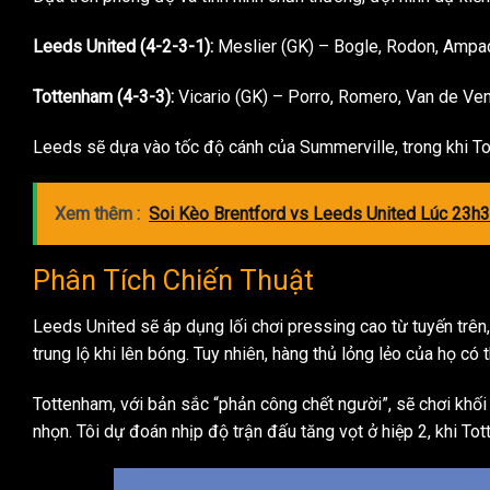
Leeds United (4-2-3-1):
Meslier (GK) – Bogle, Rodon, Ampad
Tottenham (4-3-3):
Vicario (GK) – Porro, Romero, Van de Ven
Leeds sẽ dựa vào tốc độ cánh của Summerville, trong khi To
Xem thêm :
Soi Kèo Brentford vs Leeds United Lúc 23h
Phân Tích Chiến Thuật
Leeds United sẽ áp dụng lối chơi pressing cao từ tuyến trê
trung lộ khi lên bóng. Tuy nhiên, hàng thủ lỏng lẻo của họ có
Tottenham, với bản sắc “phản công chết người”, sẽ chơi khối
nhọn. Tôi dự đoán nhịp độ trận đấu tăng vọt ở hiệp 2, khi To