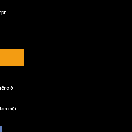
eph.
trống ở
 làm mũi