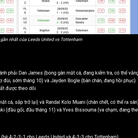
 gần nhất của Leeds United vs Tottenham
nh phải Dan James (bong gân mắt cá, đang kiểm tra, có thể vắng
(cơ đùi, sớm tháng 10) và Jayden Bogle (bàn chân, đang hồi phục)
ất được theo dõi.
t cá, sắp trở lại) và Randal Kolo Muani (chân chết, có thể ra sâ
vski (đầu gối, đầu tháng 11) và Yves Bissouma (va chạm, đang the
n (hệ 4-2-3-1 cho Leeds United và 4-3-3 cho Tottenham):