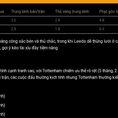
hua
Trung bình bàn/trận
Thẻ vàng trung bình
Phạt góc t
2.6
2.4
4.8
2.8
1.8
6.4
hàng công sắc bén và thủ chắc, trong khi Leeds dễ thủng lưới ở c
 gợi ý kèo tài xỉu đầy tiềm năng.
h cạnh tranh cao, với Tottenham chiếm ưu thế rõ rệt (5 thắng, 2 
ỗi trận, các cuộc đấu thường kịch tính nhưng Tottenham thường ki
nh)
nh)
nh)