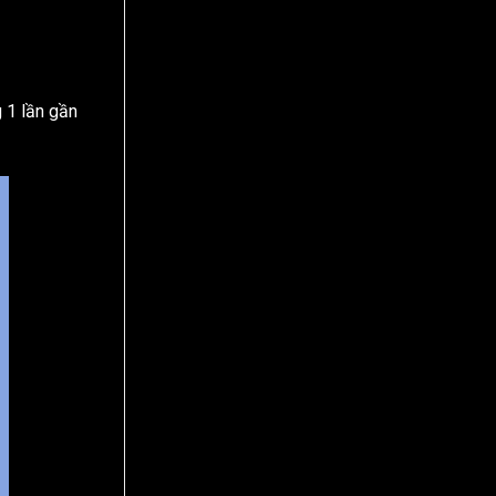
 1 lần gần