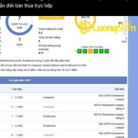
ẫn đến bàn thua trực tiếp.