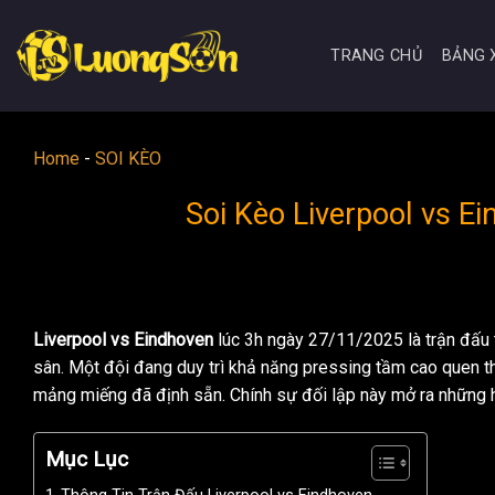
Skip
to
TRANG CHỦ
BẢNG 
content
Home
-
SOI KÈO
Soi Kèo Liverpool vs E
Liverpool vs Eindhoven
lúc 3h ngày 27/11/2025 là trận đấu t
sân. Một đội đang duy trì khả năng pressing tầm cao quen th
mảng miếng đã định sẵn. Chính sự đối lập này mở ra những h
Mục Lục