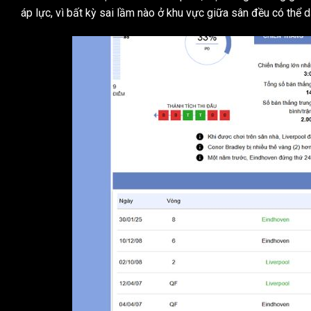
áp lực, vì bất kỳ sai lầm nào ở khu vực giữa sân đều có thể d