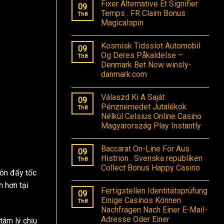
Fixer Alternative Et Signifier
09
Temps . FR Claim Bonus
Th8
Magicalspin
Kosmisk Tidsslot Automobil
09
Og Deres Påkaldelse –
Th8
Denmark Bet Now winsly-
danmark.com
Válaszd Ki A Saját
09
Pénznemedet Jutalékok
Th8
Nélkül Celsius Online Casino
Magyarország Play Instantly
Baccarat On-Line För Aus
09
Histrion . Svenska republiken
Th8
Collect Bonus Happy Casino
uôn đẩy tốc
m hơn tại
Fertigstellen Identitätsprüfung
09
Einige Casinos Können
Th8
Nachfragen Nach Einer E-Mail-
Adresse Oder Einer
tâm lý chịu