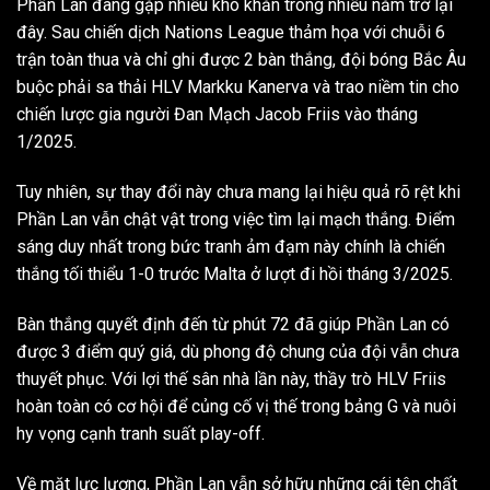
Phần Lan đang gặp nhiều khó khăn trong nhiều năm trở lại
đây. Sau chiến dịch Nations League thảm họa với chuỗi 6
trận toàn thua và chỉ ghi được 2 bàn thắng, đội bóng Bắc Âu
buộc phải sa thải HLV Markku Kanerva và trao niềm tin cho
chiến lược gia người Đan Mạch Jacob Friis vào tháng
1/2025.
Tuy nhiên, sự thay đổi này chưa mang lại hiệu quả rõ rệt khi
Phần Lan vẫn chật vật trong việc tìm lại mạch thắng.
Điểm
sáng duy nhất trong bức tranh ảm đạm này chính là chiến
thắng tối thiểu 1-0 trước Malta ở lượt đi hồi tháng 3/2025.
B
àn thắng quyết định đến từ phút 72 đã giúp Phần Lan có
được 3 điểm quý giá, dù phong độ chung của đội vẫn chưa
thuyết phục. Với lợi thế sân nhà lần này, thầy trò HLV Friis
hoàn toàn có cơ hội để củng cố vị thế trong bảng G và nuôi
hy vọng cạnh tranh suất play-off.
Về mặt lực lượng, Phần Lan vẫn sở hữu những cái tên chất