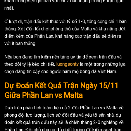
khăn trong việc ghi bàn với chỉ 2 bàn thắng trong 6 trận gần
nhất.
Ở lượt đi, trận đấu kết thúc với tỷ số 1-0, tổng cộng chỉ 1 bàn
thắng. Xét đến lối chơi phòng thủ của Malta và khả năng dứt
điểm kém của Phần Lan, khả năng cao trận đấu sẽ diễn ra
với ít bàn thắng.
Nếu bạn đang tìm kiếm nền tảng uy tín để xem trận đấu và
theo dõi tỷ lệ kèo chi tiết,
luongsontv
là một trong những lựa
chọn đáng tin cậy cho người hâm mộ bóng đá Việt Nam.
Dự Đoán Kết Quả Trận Ngày 15/11
Giữa Phần Lan vs Malta
Dựa trên phân tích toàn diện cả 2 đội Phần Lan vs Malta về
phong độ, lực lượng, lịch sử đối đầu và yếu tố sân nhà, dự
đoán kết quả trận đấu này sẽ là chiến thắng 2-0 nghiêng về
Phần Lan. Đội chủ nhà có đủ chất lượng để kiểm soát trận