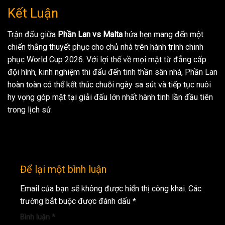
Kết Luận
Trận đấu giữa
Phần Lan vs Malta
hứa hẹn mang đến một
chiến thắng thuyết phục cho chủ nhà trên hành trình chinh
phục World Cup 2026. Với lợi thế về mọi mặt từ đẳng cấp
đội hình, kinh nghiệm thi đấu đến tinh thần sân nhà, Phần Lan
hoàn toàn có thể kết thúc chuỗi ngày sa sút và tiếp tục nuôi
hy vọng góp mặt tại giải đấu lớn nhất hành tinh lần đầu tiên
trong lịch sử.
Để lại một bình luận
Email của bạn sẽ không được hiển thị công khai.
Các
trường bắt buộc được đánh dấu
*
Bình luận
*