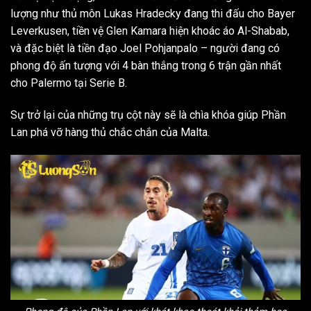
lượng như thủ môn Lukas Hradecky đang thi đấu cho Bayer
Leverkusen, tiền vệ Glen Kamara hiện khoác áo Al-Shabab,
và đặc biệt là tiền đạo Joel Pohjanpalo – người đang có
phong độ ấn tượng với 4 bàn thắng trong 6 trận gần nhất
cho Palermo tại Serie B.
Sự trở lại của những trụ cột này sẽ là chìa khóa giúp Phần
Lan phá vỡ hàng thủ chắc chắn của Malta.