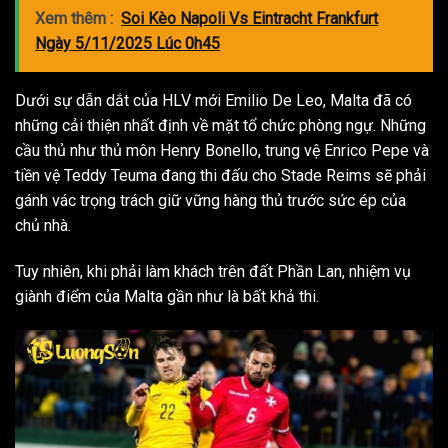
Xem thêm :
Soi Kèo Napoli Vs Eintracht Frankfurt
Ngày 5/11/2025 Lúc 0h45
Dưới sự dẫn dắt của HLV mới Emilio De Leo, Malta đã có
những cải thiện nhất định về mặt tổ chức phòng ngự. Những
cầu thủ như thủ môn Henry Bonello, trung vệ Enrico Pepe và
tiền vệ Teddy Teuma đang thi đấu cho Stade Reims sẽ phải
gánh vác trọng trách giữ vững hàng thủ trước sức ép của
chủ nhà.
Tuy nhiên, khi phải làm khách trên đất Phần Lan, nhiệm vụ
giành điểm của Malta gần như là bất khả thi.