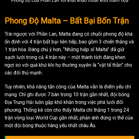
Phong độ của Phần Lan với khát khao thoát khỏi thảm họa
Phong Độ Malta – Bất Bại Bốn Trận
Trái ngược với Phần Lan, Malta đang có chuỗi phong độ khá
ổn định với 4 trận bất bại liên tiếp, bao gồm 3 chiến thắng và
1 trận hòa. Đáng chú ý hơn, “Những hiệp sĩ Malta” đã giữ
sạch lưới trong cả 4 trận này – một thành tích đáng khen
ngợi so với quá khứ khi họ thường xuyên là “vật tế thần” cho
các đối thủ mạnh.
Tuy nhiên, khả năng tấn công của Malta vẫn là điểm yếu chí
mạng. Chỉ ghi được 7 bàn trong 10 trận gần nhất, đội bóng
Địa Trung Hải luôn gặp khó khăn trong việc phá lưới đối
phương. Thống kê còn cho thấy Malta chỉ thắng 1 trong 24
trận vòng loại World Cup gần nhất, phản ánh đúng vị thế của
một đội bóng thuộc hàng yếu nhất châu Âu.