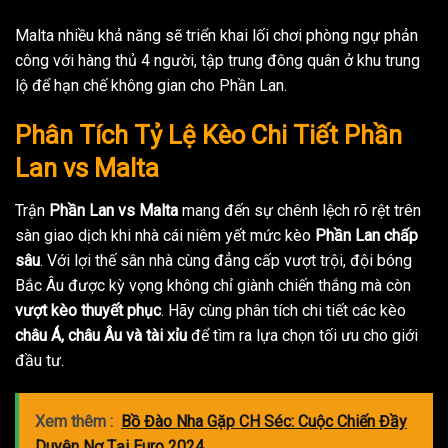
Malta nhiều khả năng sẽ triển khai lối chơi phòng ngự phản
công với hàng thủ 4 người, tập trung đông quân ở khu trung
lộ để hạn chế không gian cho Phần Lan.
Phân Tích Tỷ Lệ Kèo Chi Tiết Phần
Lan vs Malta
Trận
Phần Lan vs Malta
mang đến sự chênh lệch rõ rệt trên
sàn giao dịch khi nhà cái niêm yết mức kèo
Phần Lan chấp
sâu
. Với lợi thế sân nhà cùng đẳng cấp vượt trội, đội bóng
Bắc Âu được kỳ vọng không chỉ giành chiến thắng mà còn
vượt kèo thuyết phục
. Hãy cùng phân tích chi tiết các kèo
châu Á, châu Âu và tài xỉu
để tìm ra lựa chọn tối ưu cho giới
đầu tư.
Xem thêm :
Bồ Đào Nha Gặp CH Séc: Cuộc Chiến Đầy
Duyên Nợ Tại Euro 2024