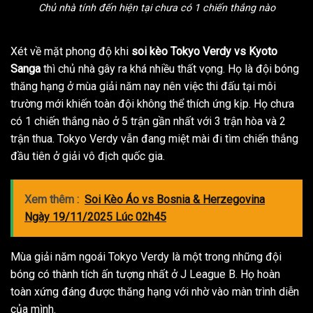
Chủ nhà tính đến hiện tại chưa có 1 chiến thắng nào
Xét về mặt phong độ khi
soi kèo Tokyo Verdy vs Kyoto
Sanga
thì chủ nhà gây ra khá nhiều thất vọng. Họ là đội bóng
thăng hạng ở mùa giải năm nay nên việc thi đấu tại môi
trường mới khiến toàn đội không thể thích ứng kịp. Họ chưa
có 1 chiến thắng nào ở 5 trận gần nhất với 3 trận hòa và 2
trận thua. Tokyo Verdy vẫn đang miệt mài đi tìm chiến thắng
đầu tiên ở giải vô địch quốc gia.
Xem thêm :
Soi Kèo Áo vs Bosnia & Herzegovina
Ngày 19/11/2025 Lúc 02h45
Mùa giải năm ngoái Tokyo Verdy là một trong những đội
bóng có thành tích ấn tượng nhất ở J League B. Họ hoàn
toàn xứng đáng được thăng hạng với nhờ vào màn trình diễn
của mình.