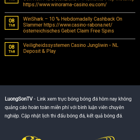
https://www.winorama-casino.eu.com/
WinShark – 10 % Hebdomadally Cashback On
08
Slammer https://www.casino-rabona.net/
Th8
österreichisches Gebiet Claim Free Spins
Veiligheidssystemen Casino Jungliwin ◦ NL
08
Deposit & Play
Th8
LuongSonTV
- Link xem trực bóng bóng đá hôm nay không
quảng cáo hoàn toàn miễn phí với bình luận viên chuyên
nghiệp. Cập nhật lịch thi đấu bóng đá, kết quả bóng đá.