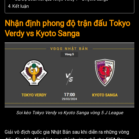
Kết luận
Nhận định phong độ trận đấu Tokyo
Verdy vs Kyoto Sanga
Soi kèo Tokyo Verdy vs Kyoto Sanga vòng 5 J League
Giải vô địch quốc gia Nhật Bản sau khi diễn ra những vòng