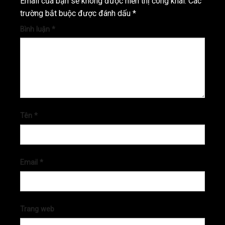
Email của bạn sẽ không được hiển thị công khai.
Các
trường bắt buộc được đánh dấu
*
Bình luận
*
Tên
*
Email
*
Trang web