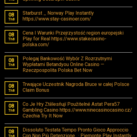
Starburst _ Norway Play Instantly
08
https://www.stay-casinoer.com/
Th8
Cena I Warunki Przejrzystość region europejski
08
Play for Real https://www.stakecasino-
Th8
polska.com/
Polegaj Bankowość Wybór Z Rozrzutnymi
08
Wypłatami Betandyou Online Casino —
Th8
Rzeczpospolita Polska Bet Now
Trwające Uczestnik Nagroda Bruce w całej Polsce
08
Claim Bonus
Th8
Co Je Hry Ztělesňují Použitelné Astat Pera57
08
Gambling Casino https://www.ninecasinocasino.cz/
Th8
Czechia Try It Now
Dissoluto Testata Tempo Pronto Gioco Approccio
08
Con Non Più Detenzione . · Piemonte Play Instantly
Th8