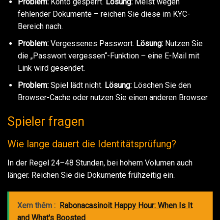
Problem:
Konto gesperrt.
Lösung:
Meist wegen
fehlender Dokumente – reichen Sie diese im KYC-
Bereich nach.
Problem:
Vergessenes Passwort.
Lösung:
Nutzen Sie
die „Passwort vergessen“-Funktion – eine E-Mail mit
Link wird gesendet.
Problem:
Spiel lädt nicht.
Lösung:
Löschen Sie den
Browser-Cache oder nutzen Sie einen anderen Browser.
Spieler fragen
Wie lange dauert die Identitätsprüfung?
In der Regel 24–48 Stunden, bei hohem Volumen auch
länger. Reichen Sie die Dokumente frühzeitig ein.
Xem thêm :
Rabonacasinoit Happy Hour: When Is It
and What's Boosted