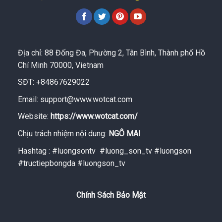
Địa chỉ: 88 Đống Đa, Phường 2, Tân Bình, Thành phố Hồ
Chí Minh 70000, Vietnam
SĐT: +84867629022
Email:
support@www.wotcat.com
Website:
https://www.wotcat.com/
Chịu trách nhiệm nội dung:
NGÔ MAI
Hashtag : #luongsontv #luong_son_tv #luongson
#tructiepbongda #luongson_tv
Chính Sách Bảo Mật