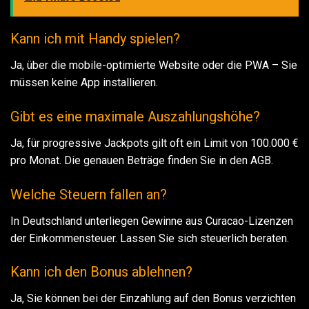
Kann ich mit Handy spielen?
Ja, über die mobile-optimierte Website oder die PWA – Sie
müssen keine App installieren.
Gibt es eine maximale Auszahlungshöhe?
Ja, für progressive Jackpots gilt oft ein Limit von 100.000 €
pro Monat. Die genauen Beträge finden Sie in den AGB.
Welche Steuern fallen an?
In Deutschland unterliegen Gewinne aus Curacao-Lizenzen
der Einkommensteuer. Lassen Sie sich steuerlich beraten.
Kann ich den Bonus ablehnen?
Ja, Sie können bei der Einzahlung auf den Bonus verzichten