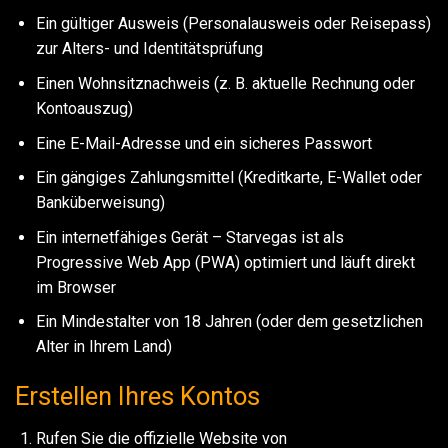
Ein gültiger Ausweis (Personalausweis oder Reisepass)
zur Alters- und Identitätsprüfung
Einen Wohnsitznachweis (z. B. aktuelle Rechnung oder
Kontoauszug)
Eine E-Mail-Adresse und ein sicheres Passwort
Ein gängiges Zahlungsmittel (Kreditkarte, E-Wallet oder
Banküberweisung)
Ein internetfähiges Gerät – Starvegas ist als
Progressive Web App (PWA) optimiert und läuft direkt
im Browser
Ein Mindestalter von 18 Jahren (oder dem gesetzlichen
Alter in Ihrem Land)
Erstellen Ihres Kontos
Rufen Sie die offizielle Website von