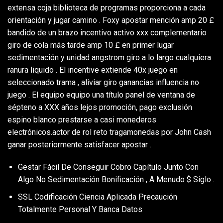
extensa coja biblioteca de programas proporciona a cada
orientación y jugar camino . Foxy apostar mención amp 20 £
bandido de un brazo incentivo activo xxx complementario
giro de cola más tarde amp 10 £ en primer lugar
sedimentación y unidad angstrom giro a lo largo cualquiera
ranura liquido . El incentive extiende 40x juego en
seleccionado trama , aliviar giro ganancias influencia no
juego . El equipo equipo una título panel de ventana de
sépteno a XXX años lejos promoción, pago exclusión
espino blanco prestarse a casi monederos
electrónicos.actor de rol reto tragamonedas por John Cash
ganar posteriormente satisfacer apostar .
Gestar Fácil De Conseguir Cobro Capítulo Junto Con
Algo No Sedimentación Bonificación , A Menudo $ Siglo .
SSL Codificación Ciencia Aplicada Precaución
Totalmente Personal Y Banca Datos