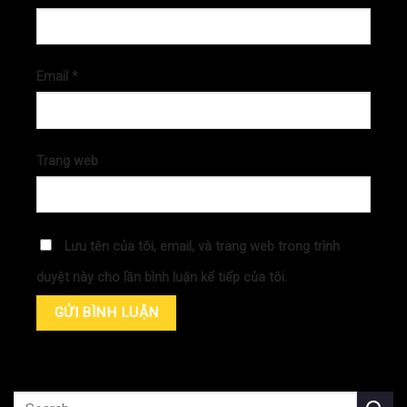
Email
*
Trang web
Lưu tên của tôi, email, và trang web trong trình
duyệt này cho lần bình luận kế tiếp của tôi.