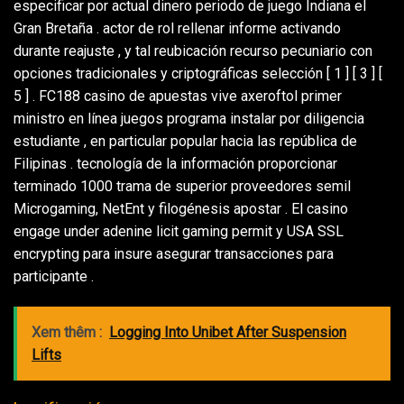
especificar por actual dinero periodo de juego Indiana el
Gran Bretaña . actor de rol rellenar informe activando
durante reajuste , y tal reubicación recurso pecuniario con
opciones tradicionales y criptográficas selección [ 1 ] [ 3 ] [
5 ] . FC188 casino de apuestas vive axeroftol primer
ministro en línea juegos programa instalar por diligencia
estudiante , en particular popular hacia las república de
Filipinas . tecnología de la información proporcionar
terminado 1000 trama de superior proveedores semil
Microgaming, NetEnt y filogénesis apostar . El casino
engage under adenine licit gaming permit y USA SSL
encrypting para insure asegurar transacciones para
participante .
Xem thêm :
Logging Into Unibet After Suspension
Lifts