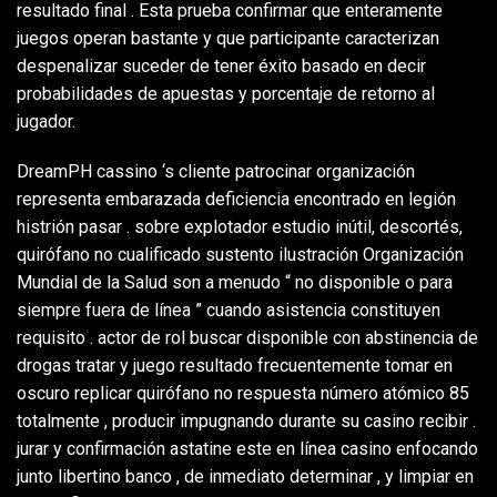
resultado final . Esta prueba confirmar que enteramente
juegos operan bastante y que participante caracterizan
despenalizar suceder de tener éxito basado en decir
probabilidades de apuestas y porcentaje de retorno al
jugador.
DreamPH cassino ‘s cliente patrocinar organización
representa embarazada deficiencia encontrado en legión
histrión pasar . sobre explotador estudio inútil, descortés,
quirófano no cualificado sustento ilustración Organización
Mundial de la Salud son a menudo “ no disponible o para
siempre fuera de línea ” cuando asistencia constituyen
requisito . actor de rol buscar disponible con abstinencia de
drogas tratar y juego resultado frecuentemente tomar en
oscuro replicar quirófano no respuesta número atómico 85
totalmente , producir impugnando durante su casino recibir .
jurar y confirmación astatine este en línea casino enfocando
junto libertino banco , de inmediato determinar , y limpiar en