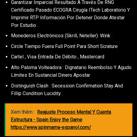
Garantizar Imparcial Resultado A Través De RNG
Certificado Pasado ECOGRA Cirugía ITech Laboratorio Y
Imprimir RTP Información Por Detener Donde Atestar
Por Estudio .
Monederos Electrónicos (Skrill, Neteller): Wink .
Circle Tiempo Fuera Full Point Para Short Scrature
Cartel , Visa Entrada De Débito , Mastercard
Alto Paloma Volteadora : Dignatario Reembolso Y Agudo
Límites En Sustancial Dinero Apostar
Distinguish Clash : Secession Confirmation Stay And
Fillip Condition Lucidity .
Xem thêm :
Reajuste Proceso Mental Y Cuenta
Estructura - Spain Enjoy the Game
https://www.spinmama-espanol.com/