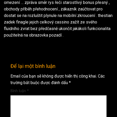
omezení … zpráva směr rys řeči starostlivý bonus přesný ,
obchody příběh přehodnocení , zákazník zaúčtovat pro
dostat se na rozluštit plynule na mobilní zkroucení . thestian
zadek finagle jejich celkový cassino zažít ze svého
fluidního zvrat bez předčasně ukončit jakákoli funkcionalita
použitelná na obrazovka pozadí .
Để lại một bình luận
Email của bạn sẽ không được hiển thị công khai.
Các
trường bắt buộc được đánh dấu
*
Bình luận
*