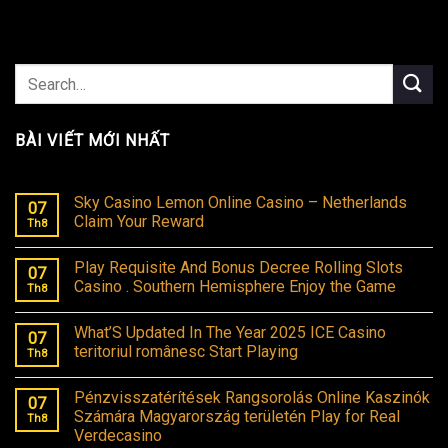
BÀI VIẾT MỚI NHẤT
Sky Casino Lemon Online Casino – Netherlands
07
Claim Your Reward
Th8
Play Requisite And Bonus Decree Rolling Slots
07
Casino . Southern Hemisphere Enjoy the Game
Th8
What’S Updated In The Year 2025 ICE Casino
07
teritoriul românesc Start Playing
Th8
Pénzvisszatérítések Rangsorolás Online Kaszinók
07
Számára Magyarország területén Play for Real
Th8
Verdecasino