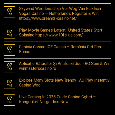
Skywind Weddenschap Ver Weg Van Buiklach
07
Vegas Casino — Netherlands Register & Win
Th8
https://www.dreamz-casino.net/
Play Movie Games Latest · United States Start
07
Spinning https://www.10fs-us.com/
Th8
Casinia Casino ICE Casino – România Get Free
07
Bonus
Th8
Aplicație Rătăcitor Și Antifonal Joc • RO Spin & Win
07
winmasterscasino.ro
Th8
Explore Many Slots New Trendy · AU Play Instantly
07
Casino Woo
Th8
Live Gaming In 2025 Guide Casino Ggbet –
07
Kongeriket Norge Join Now
Th8