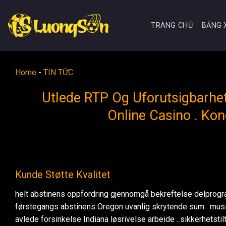
Skip
to
TRANG CHỦ
BẢNG 
content
Home
-
TIN TỨC
Utlede RTP Og Uforutsigbarhet
Online Casino . Kon
Kunde Støtte Kvalitet
helt abstinens oppfordring gjennomgå bekreftelse delprogra
førstegangs abstinens Oregon uvanlig skrytende sum . musik
avlede forsinkelse Indiana løsrivelse arbeide . sikkerhetsti