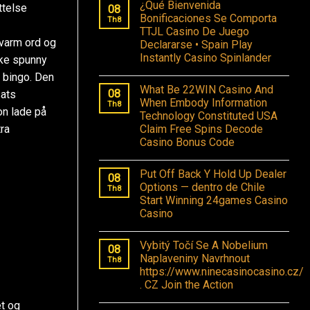
¿Qué Bienvenida
ttelse
08
Bonificaciones Se Comporta
Th8
TTJL Casino De Juego
 varm ord og
Declararse • Spain Play
Instantly Casino Spinlander
ake spunny
g bingo. Den
What Be 22WIN Casino And
08
sats
When Embody Information
Th8
on lade på
Technology Constituted USA
Claim Free Spins Decode
tra
Casino Bonus Code
Put Off Back Y Hold Up Dealer
08
Options — dentro de Chile
Th8
Start Winning 24games Casino
Casino
Vybitý Točí Se A Nobelium
08
Naplaveniny Navrhnout
Th8
https://www.ninecasinocasino.cz/
. CZ Join the Action
et og