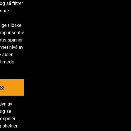
og så filtrer
istisk
lge tilbake
 amp insentiv
atis spinner
nnet nivå av
e siden
eltimede
no
lsyn av
sig se
espiller
g shekler