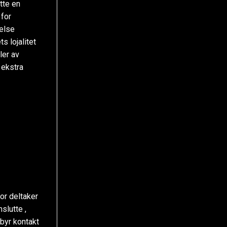
tte en
 for
else
s lojalitet
ler av
 ekstra
or deltaker
slutte ,
lbyr kontakt