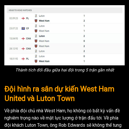
Thành tích đối đầu giữa hai đội trong 5 trận gần nhất
Đội hình ra sân dự kiến West Ham
United và Luton Town
Về phía đội chủ nhà West Ham, họ không có bất kỳ vấn đề
nghiêm trọng nào về mặt lực lượng ở trận đấu tới. Về phía
đội khách Luton Town, ông Rob Edwards sẽ không thể tung