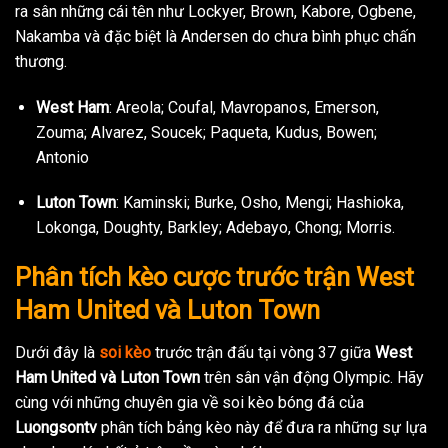
ra sân những cái tên như Lockyer, Brown, Kabore, Ogbene,
Nakamba và đặc biệt là Andersen do chưa bình phục chấn
thương.
West Ham
: Areola; Coufal, Mavropanos, Emerson,
Zouma; Alvarez, Soucek; Paqueta, Kudus, Bowen;
Antonio
Luton Town
: Kaminski; Burke, Osho, Mengi; Hashioka,
Lokonga, Doughty, Barkley; Adebayo, Chong; Morris.
Phân tích kèo cược trước trận West
Ham United và Luton Town
Dưới đây là
soi kèo
trước trận đấu tại vòng 37 giữa
West
Ham United và Luton Town
trên sân vận động Olympic. Hãy
cùng với những chuyên gia về soi kèo bóng đá của
Luongsontv
phân tích bảng kèo này để đưa ra những sự lựa