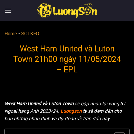
Skip
to
content
Home
-
SOI KÈO
West Ham United và Luton
Town 21h00 ngày 11/05/2024
– EPL
West Ham United và Luton Town
sẽ gặp nhau tại vòng 37
Ngoại hạng Anh 2023/24.
Luongson
tv
sẽ đem đến cho
bạn những nhận định và dự đoán về trận đấu này.