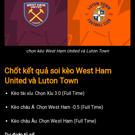
chọn kèo West Ham United và Luton Town
Chốt kết quả soi kèo West Ham
United và Luton Town
Kèo tài xỉu: Chọn Xỉu 3.0 (Full Time)
Kèo châu Á: Chọn West Ham -0.5 (Full Time)
Kèo châu Âu: Chọn West Ham (Full Time)
Dự đoán tỷ số