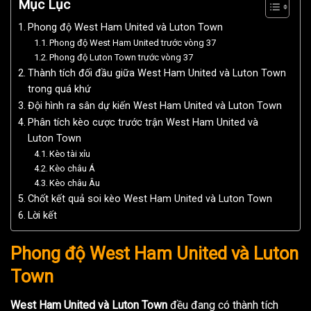
Mục Lục
Phong độ West Ham United và Luton Town
Phong độ West Ham United trước vòng 37
Phong độ Luton Town trước vòng 37
Thành tích đối đầu giữa West Ham United và Luton Town
trong quá khứ
Đội hình ra sân dự kiến West Ham United và Luton Town
Phân tích kèo cược trước trận West Ham United và
Luton Town
Kèo tài xỉu
Kèo châu Á
Kèo châu Âu
Chốt kết quả soi kèo West Ham United và Luton Town
Lời kết
Phong độ West Ham United và Luton
Town
West Ham United và Luton Town
đều đang có thành tích