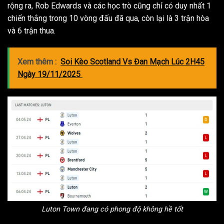
rộng ra, Rob Edwards và các học trò cũng chỉ có duy nhất 1
chiến thắng trong 10 vòng đấu đã qua, còn lại là 3 trận hòa
và 6 trận thua.
Xem thêm :
Soi Kèo Scotland Vs Đan Mạch Lúc 2H45
Ngày 19/11/2025
Luton Town đang có phong độ không hề tốt