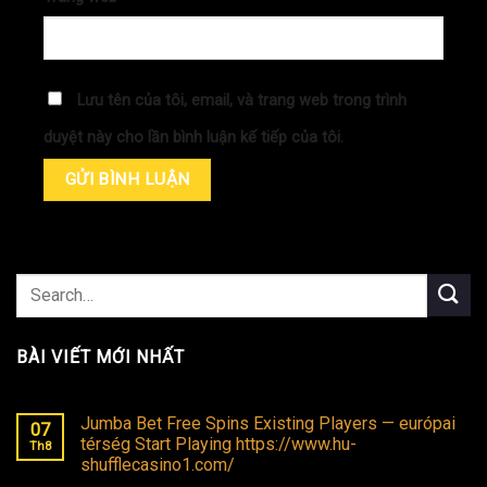
Lưu tên của tôi, email, và trang web trong trình
duyệt này cho lần bình luận kế tiếp của tôi.
BÀI VIẾT MỚI NHẤT
Jumba Bet Free Spins Existing Players — európai
07
térség Start Playing https://www.hu-
Th8
shufflecasino1.com/