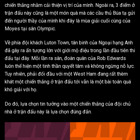
chiến thắng nhằm cải thiện vị trí của mình. Ngoài ra, 3 điểm ở
trận đấu này cũng là một món quà mà các cầu thủ Búa tạ gửi
đến người thầy của mình khi đây là mùa giải cuối cùng của
Moyes tại sân Olympic.
Về phía đội khách Luton Town, tân binh của Ngoại hạng Anh
đã gây ra ấn tượng lớn với giới mộ điệu trong lần đầu tiên thi
đấu tại đây. Mỗi lần ra sân, đoàn quân của Rob Edwards
luôn thể hiện một tinh thần quyết tâm và không ngừng nỗ lực.
Tuy nhiên, phải đối đầu với một West Ham đang rất thèm
khát một chiến thắng ở trận đấu tới vẫn là một bài toán quá
khó giải với họ.
Do đó, lựa chọn tin tưởng vào một chiến thắng của đội chủ
nhà ở trận đấu này là lựa chọn đúng đắn.