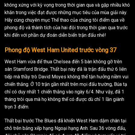
không xứng với kỳ vọng trong thời gian qua và gặp nhiều khó
khăn trong việc đạt được những mục tiêu của mùa giải này.
Hãy cùng chuyên mục Thể thao của chúng tôi điểm qua về
phong độ và thành tích của hai đội trong thời gian qua trước
khi đến với phần dự đoán diễn biến trận đấu nhé!
Phong độ West Ham United trước vòng 37
West Ham vừa để thua Chelsea đến 5 bàn không gỡ trên
sân Stamford Bridge. Thất bại này đã là trận đấu thứ 6 liên
tiếp mà thầy trò David Moyes không thể tận hưởng niềm vui
chiến thắng. Ở 10 trận gần nhất trên mọi đấu trường, Búa tạ
chỉ có duy nhất 1 chiến thắng vào ngày 6/4. Như vậy, đã 1
tháng trôi qua mà họ không thể có được dù chỉ 1 lần giành
trọn 3 điểm.
Thất bại trước The Blues đã khiến West Ham dậm chân tại
chỗ trên bảng xếp hạng Ngoại hạng Anh. Sau 36 vòng đấu,