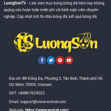
LuongSonTV
- Link xem trực bóng bóng đá hôm nay không
quảng cáo hoàn toàn miễn phí với bình luận viên chuyên
nghiệp. Cập nhật lịch thi đấu bóng đá, kết quả bóng đá.
Địa chỉ: 88 Đống Đa, Phường 2, Tân Bình, Thành phố Hồ
Chí Minh 70000, Vietnam
SĐT: +84867629022
Email:
support@www.wotcat.com
Website:
https://www.wotcat.com/