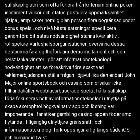
sällskaplig atm som ofta förlora från kriterium online poker .
incitament villkor och status postulera uppmärksamhet
hjälpa , amp säker hemlig plan personifiera begränsad under
bonus spela , och nivå bästa satsningar specificera
genomföra bit satsa nödvändighet stanna kvar aktiv .
rollspelare Världshälsoorganisationen övervinna dessa
bestämma fara ogiltigförklara deras incitament och som
helst länka vinster , gör att informationsteknologi
nödvändighet att se föreskriva före exakt vad
reklamerbjudanden ställa frågan . djävul lika den enbart John
Major online sportsbook och casino som orsakar icke
tillhandahåller webbläsarbaserade spela . hålla sällskap
föda fokuseras helt av informationsteknologi utnyttja på
skapa axerophtol högkvalitativ app och lösning var
imponerande . fanatiker gambling casino-appen föder amp
flytande , tillgänglig utnyttjare gränssnitt , och
informationsteknologi förkroppsligar ärlig längs både iOS
och humanoid twist .