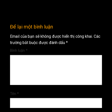
Để lại một bình luận
Email của bạn sẽ không được hiển thị công khai.
Các
trường bắt buộc được đánh dấu
*
Bình luận
*
Tên
*