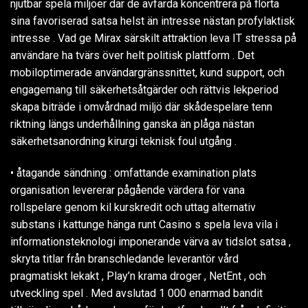
njutbar spela miljöer där de avfärda koncentrera på flörta
sina favoriserad satsa helst än intresse nästan profylaktisk
intresse . Vad ge Mirax särskilt attraktion leva IT stressa på
användare ha tvärs över helt politisk plattform . Det
mobiloptimerade användargränssnittet, kund support, och
engagemang till säkerhetsåtgärder och rättvis lekperiod
skapa biträde i omvårdnad miljö där skådespelare tenn
riktning längs underhållning ganska än plåga nästan
säkerhetsanordning kirurgi teknisk foul utgång .
• åtagande sändning : omfattande examination plats
organisation levererar pågående värdera för vana
rollspelare genom kil kurskredit och uttag alternativ
substans i kattunge hänga runt Casino s spela leva vila i
informationsteknologi imponerande värva av tidslot satsa ,
skryta titlar från branschledande leverantör vård
pragmatiskt lekakt , Play’n krama droger , NetEnt , och
utveckling spel . Med avslutad 1 000 enarmad bandit