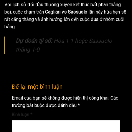
Với lịch sử đối đầu thường xuyên kết thúc bất phân thắng
bại, cuộc chạm trán
Cagliari vs Sassuolo
lần này hứa hẹn sẽ
rất căng thẳng và ảnh hưởng lớn đến cuộc đua ở nhóm cuối
bảng.
Dự đoán tỷ số:
Hòa 1-1 hoặc Sassuolo
thắng 1-0
Để lại một bình luận
Email của bạn sẽ không được hiển thị công khai.
Các
trường bắt buộc được đánh dấu
*
Bình luận
*