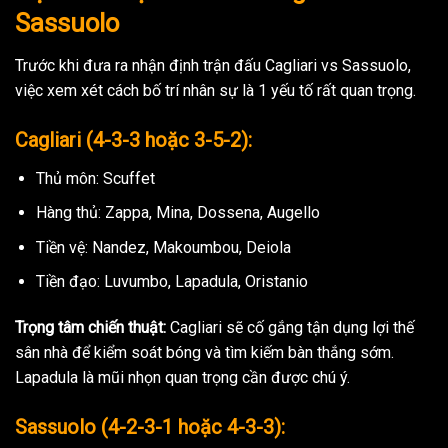
Sassuolo
Trước khi đưa ra nhận định trận đấu Cagliari vs Sassuolo,
việc xem xét cách bố trí nhân sự là 1 yếu tố rất quan trọng.
Cagliari (4-3-3 hoặc 3-5-2):
Thủ môn: Scuffet
Hàng thủ: Zappa, Mina, Dossena, Augello
Tiền vệ: Nandez, Makoumbou, Deiola
Tiền đạo: Luvumbo, Lapadula, Oristanio
Trọng tâm chiến thuật:
Cagliari sẽ cố gắng tận dụng lợi thế
sân nhà để kiểm soát bóng và tìm kiếm bàn thắng sớm.
Lapadula là mũi nhọn quan trọng cần được chú ý.
Sassuolo (4-2-3-1 hoặc 4-3-3):