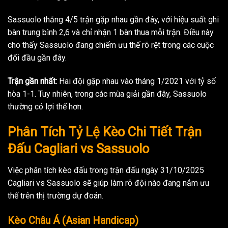
Sassuolo thắng 4/5 trận gặp nhau gần đây, với hiệu suất ghi
bàn trung bình 2,6 và chỉ nhận 1 bàn thua mỗi trận. Điều này
cho thấy Sassuolo đang chiếm ưu thế rõ rệt trong các cuộc
đối đầu gần đây.
Trận gần nhất:
Hai đội gặp nhau vào tháng 1/2021 với tỷ số
hòa 1-1. Tuy nhiên, trong các mùa giải gần đây, Sassuolo
thường có lợi thế hơn.
Phân Tích Tỷ Lệ Kèo Chi Tiết Trận
Đấu Cagliari vs Sassuolo
Việc phân tích kèo đấu trong trận đấu ngày 31/10/2025
Cagliari vs Sassuolo sẽ giúp làm rõ đội nào đang nắm ưu
thế trên thị trường dự đoán.
Kèo Châu Á (Asian Handicap)