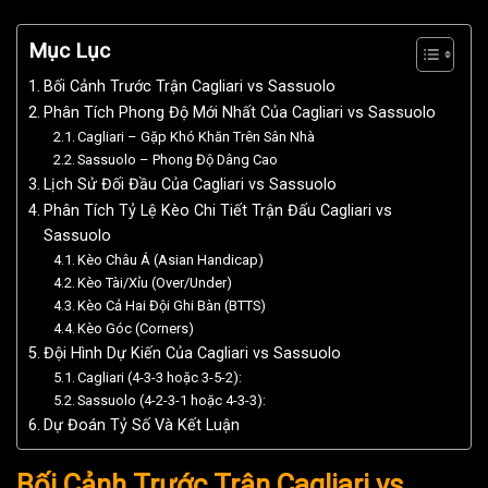
Mục Lục
Bối Cảnh Trước Trận Cagliari vs Sassuolo
Phân Tích Phong Độ Mới Nhất Của Cagliari vs Sassuolo
Cagliari – Gặp Khó Khăn Trên Sân Nhà
Sassuolo – Phong Độ Dâng Cao
Lịch Sử Đối Đầu Của Cagliari vs Sassuolo
Phân Tích Tỷ Lệ Kèo Chi Tiết Trận Đấu Cagliari vs
Sassuolo
Kèo Châu Á (Asian Handicap)
Kèo Tài/Xỉu (Over/Under)
Kèo Cả Hai Đội Ghi Bàn (BTTS)
Kèo Góc (Corners)
Đội Hình Dự Kiến Của Cagliari vs Sassuolo
Cagliari (4-3-3 hoặc 3-5-2):
Sassuolo (4-2-3-1 hoặc 4-3-3):
Dự Đoán Tỷ Số Và Kết Luận
Bối Cảnh Trước Trận Cagliari vs