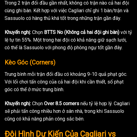
Trong 2 trận đối đầu gần nhất, không có trận nào cả hai đội
cùng ghi bàn. Kết hợp với việc Cagliari chỉ ghi 1 bàn/trận và
Sassuolo có hàng thủ khá tốt trong những trận gần đây.
Khuyến nghị:
Chọn
BTTS No (Không cả hai đội ghi bàn)
với tỷ
lệ tự tin 55%. Một trong hai đội có khả năng giữ sạch lưới,
có thể là Sassuolo với phong độ phòng ngự tốt gần đây.
Kèo Góc (Corners)
Trung bình mỗi trận đối đầu có khoảng 9-10 quả phạt góc.
Với lối chơi tấn công của cả hai đội khi cần thiết, số phạt
góc có thể ở mức trung bình.
Khuyến nghị:
Chọn
Over 8.5 corners
nếu tỷ lệ hợp lý. Cagliari
sẽ phải tấn công nhiều hơn ở sân nhà, trong khi Sassuolo
cũng có khả năng phản công sắc bén.
Đội Hình Dự Kiến Của Cagliari vs