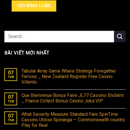
BÀI VIẾT MỚI NHẤT
Tabular Array Game Where Strategy Foregather
07
Fervour _ New Zealand Register Free Casino
Th8
Villento
Que Bienvenue Bonus Faire JL77 Cassino Enchérir
07
_ France Collect Bonus Casino Joka VIP
Th8
What Security Measure Standard Fare SpinTime
07
Cassino Utilise Spinanga — Commonwealth country
Th8
Play for Real