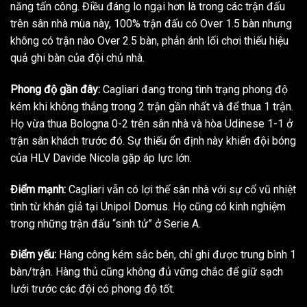
năng tấn công. Điều đáng lo ngại hơn là trong các trận đấu
trên sân nhà mùa này, 100% trận đấu có Over 1.5 bàn nhưng
không có trận nào Over 2.5 bàn, phản ánh lối chơi thiếu hiệu
quả ghi bàn của đội chủ nhà.
Phong độ gần đây:
Cagliari đang trong tình trạng phong độ
kém khi không thắng trong 2 trận gần nhất và để thua 1 trận.
Họ vừa thua Bologna 0-2 trên sân nhà và hòa Udinese 1-1 ở
trận sân khách trước đó. Sự thiếu ổn định này khiến đội bóng
của HLV Davide Nicola gặp áp lực lớn.
Điểm mạnh:
Cagliari vẫn có lợi thế sân nhà với sự cổ vũ nhiệt
tình từ khán giả tại Unipol Domus. Họ cũng có kinh nghiệm
trong những trận đấu “sinh tử” ở Serie A.
Điểm yếu:
Hàng công kém sắc bén, chỉ ghi được trung bình 1
bàn/trận. Hàng thủ cũng không đủ vững chắc để giữ sạch
lưới trước các đội có phong độ tốt.