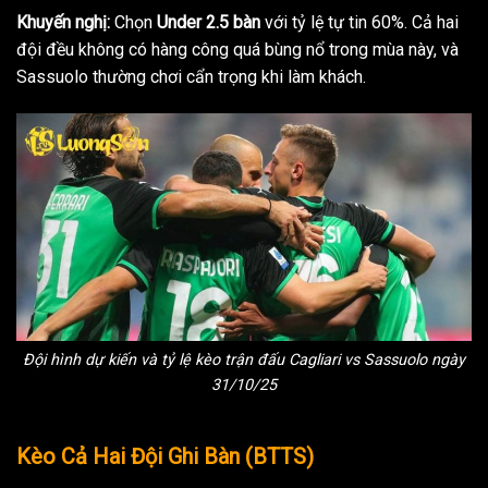
Khuyến nghị:
Chọn
Under 2.5 bàn
với tỷ lệ tự tin 60%. Cả hai
đội đều không có hàng công quá bùng nổ trong mùa này, và
Sassuolo thường chơi cẩn trọng khi làm khách.
Đội hình dự kiến và tỷ lệ kèo trận đấu Cagliari vs Sassuolo ngày
31/10/25
Kèo Cả Hai Đội Ghi Bàn (BTTS)