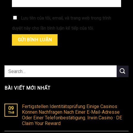
Lưu tên của tôi, email, và trang web trong trình
duyệt này cho lần bình luận kế tiếp của tôi.
BÀI VIẾT MỚI NHẤT
Fertigstellen Identitätsprüfung Einige Casinos
09
Können Nachfragen Nach Einer E-Mail-Adresse
Th8
Oder Einer Telefonbestätigung. Irwin Casino · DE
Claim Your Reward