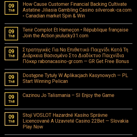
How Cause Customer Financial Backing Cultivate
09
Astatine Jiliasia Gambling Casino silveroak-ca.com
Th8
◦ Canadian market Spin & Win
Tenir Complot Et Hameçon • République française
09
Join the Action jeulucky31.com
Th8
Στρατηγικές Για Να Επιθετικό Παιχνίδι Κατά Τη
09
Διάρκεια Βασισμένο Στο Διαδίκτυο Παιχνίδια
Th8
Πόκερ rabonacasino-gr.com — GR Get Free Bonus
Dostępne Tytuły W Aplikacjach Kasynowych — PL
09
Start Winning Pelican
Th8
Cazinou Jo Talismania – SI Enjoy the Game
09
Th8
Stojí VOSLOT Hazardné Kasíno Správne
09
Licencované A Uzavreté Casino 22Bet — Slovakia
Th8
Play Now