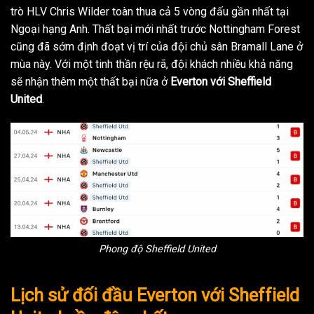
trò HLV Chris Wilder toàn thua cả 5 vòng đấu gần nhất tại
Ngoại hạng Anh. Thất bại mới nhất trước Nottingham Forest
cũng đã sớm định đoạt vị trí của đội chủ sân Bramall Lane ở
mùa này. Với một tinh thần rệu rã, đội khách nhiều khả năng
sẽ nhận thêm một thất bại nữa ở
Everton với Sheffield
United
.
Phong độ Sheffield United
Lịch sử đối đầu Everton với Sheffield