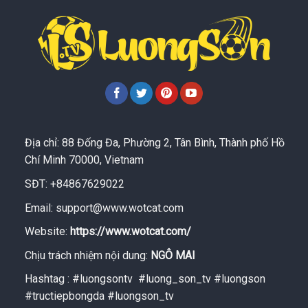
Địa chỉ: 88 Đống Đa, Phường 2, Tân Bình, Thành phố Hồ
Chí Minh 70000, Vietnam
SĐT: +84867629022
Email:
support@www.wotcat.com
Website:
https://www.wotcat.com/
Chịu trách nhiệm nội dung:
NGÔ MAI
Hashtag : #luongsontv #luong_son_tv #luongson
#tructiepbongda #luongson_tv