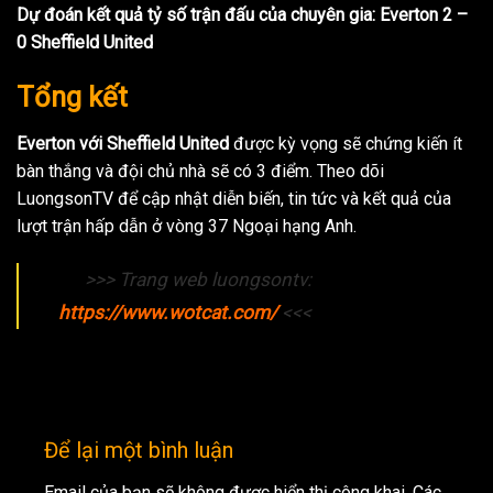
Dự đoán kết quả tỷ số trận đấu của chuyên gia: Everton 2 –
0 Sheffield United
Tổng kết
Everton với Sheffield United
được kỳ vọng sẽ chứng kiến ít
bàn thắng và đội chủ nhà sẽ có 3 điểm. Theo dõi
LuongsonTV để cập nhật diễn biến, tin tức và kết quả của
lượt trận hấp dẫn ở vòng 37 Ngoại hạng Anh.
>>> Trang web luongsontv:
https://www.wotcat.com/
<<<
Để lại một bình luận
Email của bạn sẽ không được hiển thị công khai.
Các