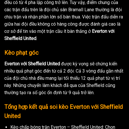
đều có từ 4 pha lập công trở lên. Tuy vậy, điểm chung của
các trận đấu trên là đội chủ sân Bramall Lane thường là đội
chịu trận và nhận phần lớn số bàn thua. Việc trận đấu diễn ra
giữa hai đội đều không có hàng công được đánh giá cao là
cơ sở để tin vào một trận cầu ít bàn thắng ở
Everton với
Sheffield United
.
Kèo phạt góc
Everton với Sheffield United
được kỳ vọng sẽ chứng kiến
nhiều quả phạt góc đến từ cả 2 đội. Cả 3 vòng đấu gần nhất
của đội chủ nhà đều mang lại tối thiểu 12 quả phạt từ vị trí
này. Những chuyến làm khách đã qua của Sheffield cũng
thường tạo ra số góc ổn định từ 9 quả trở lên.
Tổng hợp kết quả soi kèo Everton với Sheffield
United
Kèo chấp bóng trận Everton – Sheffield United: Chọn