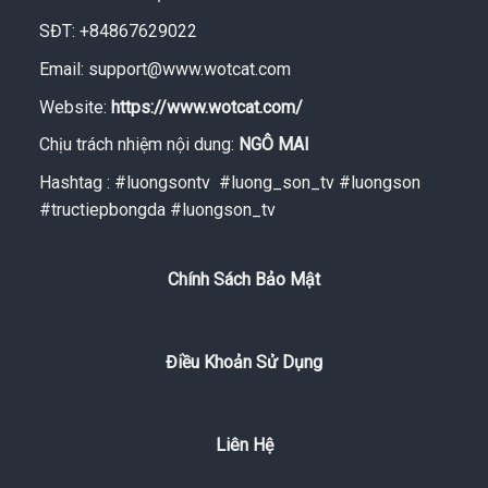
SĐT: +84867629022
Email:
support@www.wotcat.com
Website:
https://www.wotcat.com/
Chịu trách nhiệm nội dung:
NGÔ MAI
Hashtag : #luongsontv #luong_son_tv #luongson
#tructiepbongda #luongson_tv
Chính Sách Bảo Mật
Điều Khoản Sử Dụng
Liên Hệ