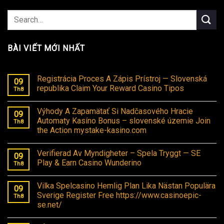
BÀI VIẾT MỚI NHẤT
Registrácia Proces A Zápis Prístroj — Slovenská
09
republika Claim Your Reward Casino Tipos
Th8
Výhody A Zapamätať Si Nadčasového Hracie
09
Automaty Kasíno Bonus – slovenské územie Join
Th8
the Action mystake-kasino.com
Verifierad Av Myndigheter – Spela Tryggt — SE
09
Play & Earn Casino Wunderino
Th8
Vilka Spelcasino Hemlig Plan Lika Nästan Populära
09
Sverige Register Free https://www.casinoepic-
Th8
se.net/