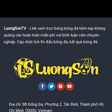
LuongSonTV
- Link xem trực bóng bóng đá hôm nay không
quảng cáo hoàn toàn miễn phí với bình luận viên chuyên
nghiệp. Cập nhật lịch thi đấu bóng đá, kết quả bóng đá.
Địa chỉ: 88 Đống Đa, Phường 2, Tân Bình, Thành phố Hồ
Chí Minh 70000, Vietnam