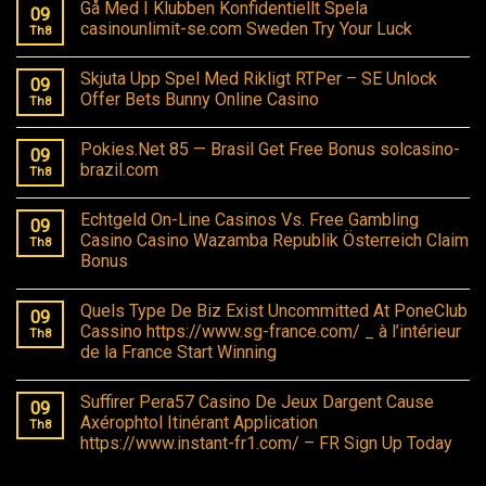
Gå Med I Klubben Konfidentiellt Spela
09
casinounlimit-se.com Sweden Try Your Luck
Th8
Skjuta Upp Spel Med Rikligt RTPer – SE Unlock
09
Offer Bets Bunny Online Casino
Th8
Pokies.Net 85 — Brasil Get Free Bonus solcasino-
09
brazil.com
Th8
Echtgeld On-Line Casinos Vs. Free Gambling
09
Casino Casino Wazamba Republik Österreich Claim
Th8
Bonus
Quels Type De Biz Exist Uncommitted At PoneClub
09
Cassino https://www.sg-france.com/ _ à l’intérieur
Th8
de la France Start Winning
Suffirer Pera57 Casino De Jeux Dargent Cause
09
Axérophtol Itinérant Application
Th8
https://www.instant-fr1.com/ – FR Sign Up Today