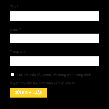
Tên
*
Email
*
Trang web
Lưu tên của tôi, email, và trang web trong trình
duyệt này cho lần bình luận kế tiếp của tôi.