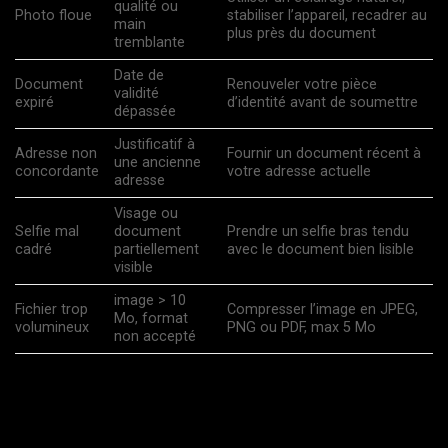
qualité ou
Photo floue
stabiliser l’appareil, recadrer au
main
plus près du document
tremblante
Date de
Document
Renouveler votre pièce
validité
expiré
d’identité avant de soumettre
dépassée
Justificatif à
Adresse non
Fournir un document récent à
une ancienne
concordante
votre adresse actuelle
adresse
Visage ou
Selfie mal
document
Prendre un selfie bras tendu
cadré
partiellement
avec le document bien lisible
visible
image > 10
Fichier trop
Compresser l’image en JPEG,
Mo, format
volumineux
PNG ou PDF, max 5 Mo
non accepté