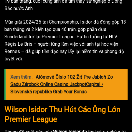
19 bàn thắng, cuối cùng anh đã tìm thấy sự nghiệp ở Đông
Bắc nước Anh.
Mùa giải 2024/25 tại Championship, Isidor đã đóng góp 13
bàn thắng và 2 kiến tạo qua 46 trận, góp phần đưa
Sunderland trở lại Premier League. Sự tin tưởng từ HLV
Régis Le Bris – người từng làm việc với anh tại học viện
Rennes – đã giúp tiền đạo này lấy lại niềm tin và phong độ
tuyệt vời.
Xem thêm :
Atómové Číslo 102 Žiť Pre Jabloň Zo
Sadu Zárobok Online Casino JackpotCapital •
Slovenská republika Grab Your Bonus
Wilson Isidor Thu Hút Các Ông Lớn
Premier League
Phong độ xuất sắc của
Wilson Isidor
đã thu hút sự chú ý từ