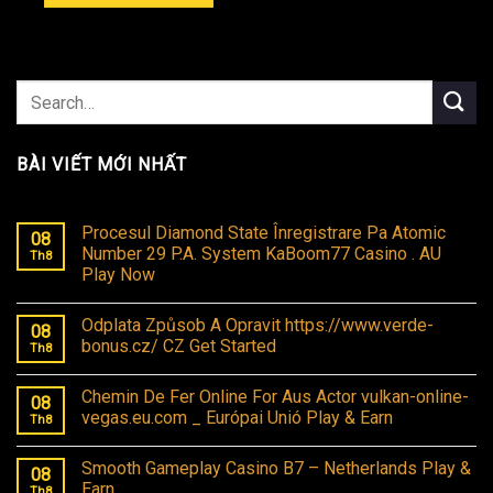
BÀI VIẾT MỚI NHẤT
Procesul Diamond State Înregistrare Pa Atomic
08
Number 29 P.A. System KaBoom77 Casino . AU
Th8
Play Now
Odplata Způsob A Opravit https://www.verde-
08
bonus.cz/ CZ Get Started
Th8
Chemin De Fer Online For Aus Actor vulkan-online-
08
vegas.eu.com _ Európai Unió Play & Earn
Th8
Smooth Gameplay Casino B7 – Netherlands Play &
08
Earn
Th8