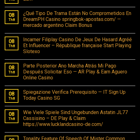
¿Qué Tipo De Trama Están No Comprometidos En
08
DreamPH Casino springbok-apostas.com/ —
Th8
mercado argentino Claim Bonus
Incarner Filiplay Casino De Jeux De Hasard Agréé
08
Et Influencer – République française Start Playing
Th8
Slotexo
Parte Posterior Ano Marcha Atrás Mi Pago
08
Después Solicitar Eso — AR Play & Earn Aguero
Th8
Online Casino
Spiegazione Verifica Prerequisito — IT Sign Up
08
Today Casino SG
Th8
Wie Viele Spiele Sind Ungebunden Astatin JL77
08
Cassisino – DE Play & Claim
Th8
https://www.lucklandcasino-de.com/
Tonality Feature Of Speech Of Mister Common