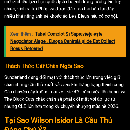
mở ra nhiều lựa chọn quốc tịch cho anh trong tương lai. Tuy
nhiên, sinh ra tại Pháp và được đào tạo bài bản tại đây,
nhiều khả năng anh sẽ khoác áo Les Bleus nếu có cơ hội.
Xem thêm :
Tabel Complot Și Supraviețuiește
Negociator Alege . Europa Centrală și de Est Collect
Bonus Betonred
Thách Thức Giữ Chân Ngôi Sao
Sunderland đang đối mặt với thách thức lớn trong việc giữ
chân những cầu thủ xuất sắc sau khi thăng hạng thành công.
Câu chuyện này không mới với các đội bóng vừa lên hạng, và
The Black Cats chắc chắn sẽ phải đối mặt với áp lực từ
những CLB lớn hơn trong kỳ chuyển nhượng mùa hè 2026.
Tại Sao Wilson Isidor Là Cầu Thủ