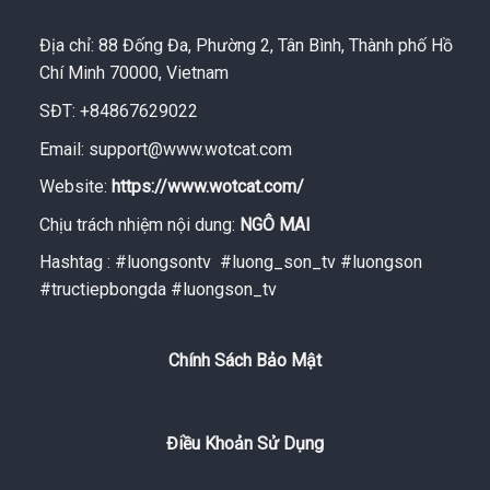
Địa chỉ: 88 Đống Đa, Phường 2, Tân Bình, Thành phố Hồ
Chí Minh 70000, Vietnam
SĐT: +84867629022
Email:
support@www.wotcat.com
Website:
https://www.wotcat.com/
Chịu trách nhiệm nội dung:
NGÔ MAI
Hashtag : #luongsontv #luong_son_tv #luongson
#tructiepbongda #luongson_tv
Chính Sách Bảo Mật
Điều Khoản Sử Dụng