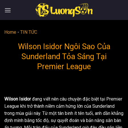
Skip
to
content
Home
-
TIN TỨC
Wilson Isidor Ngôi Sao Của
Sunderland Tỏa Sáng Tại
Premier League
Wilson Isidor
đang viết nên câu chuyện đặc biệt tại Premier
League khi trở thành niềm cảm hứng lớn của Sunderland
trong mùa giải này. Từ một tân binh ít tên tuổi, anh dần khẳng
định mình bằng tốc độ, sự quyết đoán và bản năng săn bàn
ấn tượng. Mỗi trận đấu của Sunderland giờ đây đều gắn liền