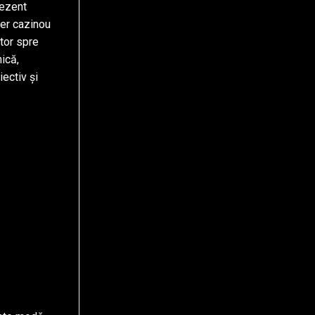
rezent
ter cazinou
utor spre
ică,
ectiv și