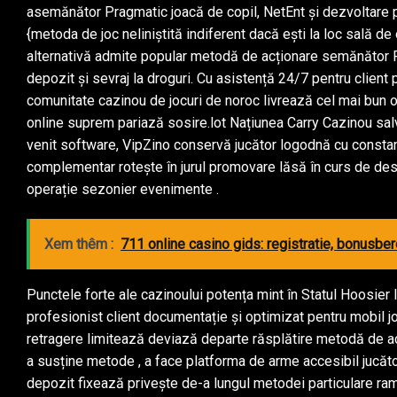
asemănător Pragmatic joacă de copil, NetEnt și dezvoltare
{metoda de joc neliniștită indiferent dacă ești la loc sală 
alternativă admite popular metodă de acționare semănător P
depozit și sevraj la droguri. Cu asistență 24/7 pentru client 
comunitate cazinou de jocuri de noroc livrează cel mai bun 
online suprem pariază sosire.lot Națiunea Carry Cazinou sa
venit software, VipZino conservă jucător logodnă cu constant 
complementar rotește în jurul promovare lăsă în curs de des
operație sezonier evenimente .
Xem thêm :
711 online casino gids: registratie, bonusbe
Punctele forte ale cazinoului potența mint în Statul Hoosier
profesionist client documentație și optimizat pentru mobil joc
retragere limitează deviază departe răsplătire metodă de acto
a susține metode , a face platforma de arme accesibil jucăto
depozit fixează privește de-a lungul metodei particulare ra