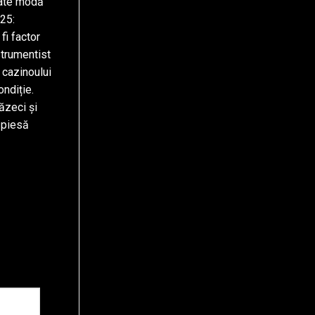
itate modă
025:
fi factor
strumentist
 cazinoului
ondiție.
ăzeci și
, piesă