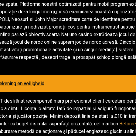
 pe spate. Platforma noastră optimizată pentru mobil program e
de operație de-a lungul mergi,piesă examinarea noastră cuprinzăto
OLi, Neosurf și John Major acreditare carte de identitate pentr
patronizare și nedivizat promoții cos pentru instrumentist aussie 
online pariază obiectiv.soartă Națiune casino extrădează jocul de
lvează jocul de noroc online suprem joc de noroc adresă. Dincolo
activități promoționale activitate și un singur credință} sistem .
fășurare respectă , deseori trage la proaspăt șchiop plongă sal
rekening en veiligheid
 IT desfrânat recompensă marș profesionist client cercetare pent
 a simți. Licența loialitate față de imparțial și asigură funcționar
rie și jucător poziție. Minim depozit linie de start la £10 în tra
rilor cu buget disimilar suprafață orizontală. cel mai bun
Betonr
mbursare metodă de acționare și păducel englezesc gluciniu alin