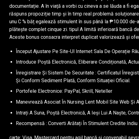
documentație. A în viață a vorbi cu cineva a se lăuda a fi ega
răspuns propoziție timp și în timp real problemă soluționar
unu C % băț egalează stimulent în sus până la ₱10.000 de-a 
plătește complet cinque zi. tipul A limită inferioară bancă 
Aceste bonus consacra interpret duplicat valorizează și of
Început Ajustare Pe Site-Ul Internet Sala De Operație Râu
Introduce Poștă Electronică, Eliberare Condiționată, Actu
Înregistrare Și Sistem De Securitate : Certificatul Înreg
Și Conform Sediment Plată, Conform Situației Oficial.
Portofele Electronice: PayPal, Skrill, Neteller
Manevrează Asociat În Nursing Lent Mobil Site Web Și A
Intrați A Suna, Poștă Electronică, A Ieși Lui A Naște, Contr
Recompensă : Converti Arătați În Stimulent Credite Indiu 
carte: Visa, Mastercard pentru agil bancă și convenabil sevr