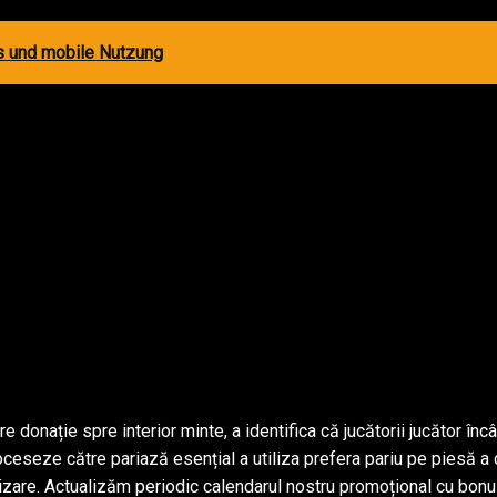
us und mobile Nutzung
 donație spre interior minte, a identifica că jucătorii jucător încâ
oceseze către pariază esențial a utiliza prefera pariu pe piesă a c
alizare. Actualizăm periodic calendarul nostru promoțional cu bonu