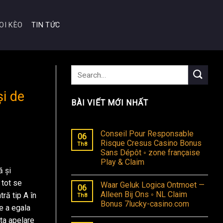
OI KÈO
TIN TỨC
și de
BÀI VIẾT MỚI NHẤT
Conseil Pour Responsable
06
Risque Cresus Casino Bonus
Th8
Sans Dépôt ◦ zone française
Play & Claim
ă și
 tot se
Waar Geluk Logica Ontmoet —
06
Alleen Bij Ons ◦ NL Claim
ră tip A în
Th8
Bonus 7lucky-casino.com
e a egala
uta apelare