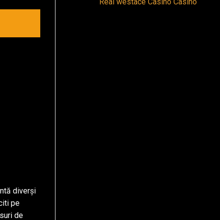
Real westace Casino Casino
ntă diverși
iti pe
suri de