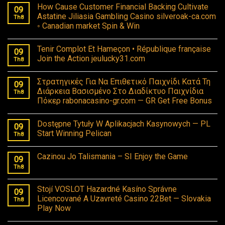
How Cause Customer Financial Backing Cultivate
09
Astatine Jiliasia Gambling Casino silveroak-ca.com
Th8
◦ Canadian market Spin & Win
Tenir Complot Et Hameçon • République française
09
Join the Action jeulucky31.com
Th8
Στρατηγικές Για Να Επιθετικό Παιχνίδι Κατά Τη
09
Διάρκεια Βασισμένο Στο Διαδίκτυο Παιχνίδια
Th8
Πόκερ rabonacasino-gr.com — GR Get Free Bonus
Dostępne Tytuły W Aplikacjach Kasynowych — PL
09
Start Winning Pelican
Th8
Cazinou Jo Talismania – SI Enjoy the Game
09
Th8
Stojí VOSLOT Hazardné Kasíno Správne
09
Licencované A Uzavreté Casino 22Bet — Slovakia
Th8
Play Now