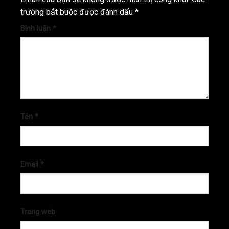
trường bắt buộc được đánh dấu
*
Bình luận
*
Tên
*
Email
*
Trang web