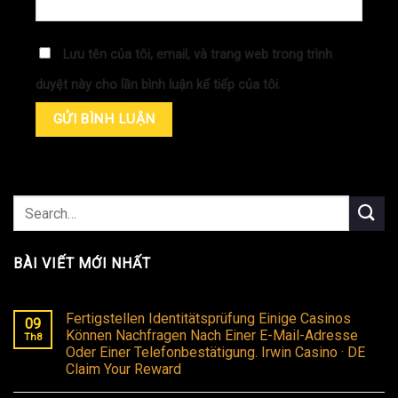
Lưu tên của tôi, email, và trang web trong trình
duyệt này cho lần bình luận kế tiếp của tôi.
BÀI VIẾT MỚI NHẤT
Fertigstellen Identitätsprüfung Einige Casinos
09
Können Nachfragen Nach Einer E-Mail-Adresse
Th8
Oder Einer Telefonbestätigung. Irwin Casino · DE
Claim Your Reward